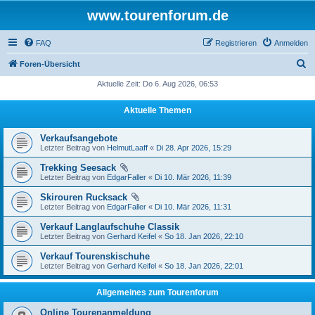
www.tourenforum.de
FAQ
Registrieren
Anmelden
S
Foren-Übersicht
u
Aktuelle Zeit: Do 6. Aug 2026, 06:53
c
Aktuelle Themen
h
e
Verkaufsangebote
Letzter Beitrag von
HelmutLaaff
«
Di 28. Apr 2026, 15:29
Trekking Seesack
Letzter Beitrag von
EdgarFaller
«
Di 10. Mär 2026, 11:39
Skirouren Rucksack
Letzter Beitrag von
EdgarFaller
«
Di 10. Mär 2026, 11:31
Verkauf Langlaufschuhe Classik
Letzter Beitrag von
Gerhard Keifel
«
So 18. Jan 2026, 22:10
Verkauf Tourenskischuhe
Letzter Beitrag von
Gerhard Keifel
«
So 18. Jan 2026, 22:01
Allgemeines zum Tourenforum
Online Tourenanmeldung