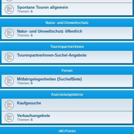
Spontane Touren allgemein
Themen:
6
Natur- und Umweltschutz
Natur- und Umweltschutz öffentlich
Themen:
6
TourenpartnerInnen
TourenpartnerInnen-Suche/-Angebote
Forum
Mitfahrgelegenheiten (Suche/Biete)
Themen:
6
Ausrüstungsbörse
Kaufgesuche
Verkaufsangebote
Themen:
6
oKi-Foren