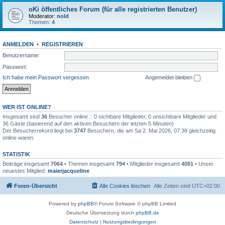
oKi öffentliches Forum (für alle registrierten Benutzer)
Moderator:
nold
Themen:
4
ANMELDEN
•
REGISTRIEREN
Benutzername:
Passwort:
Ich habe mein Passwort vergessen
Angemeldet bleiben
WER IST ONLINE?
Insgesamt sind
36
Besucher online :: 0 sichtbare Mitglieder, 0 unsichtbare Mitglieder und
36 Gäste (basierend auf den aktiven Besuchern der letzten 5 Minuten)
Der Besucherrekord liegt bei
3747
Besuchern, die am Sa 2. Mai 2026, 07:38 gleichzeitig
online waren.
STATISTIK
Beiträge insgesamt
7064
• Themen insgesamt
794
• Mitglieder insgesamt
4081
• Unser
neuestes Mitglied:
maierjacqueline
Foren-Übersicht
Alle Cookies löschen
Alle Zeiten sind
UTC+02:00
Powered by
phpBB
® Forum Software © phpBB Limited
Deutsche Übersetzung durch
phpBB.de
Datenschutz
|
Nutzungsbedingungen