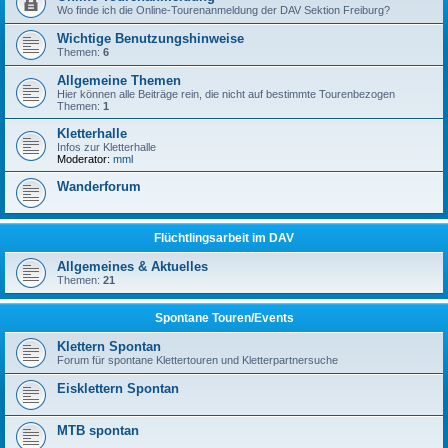
Wo finde ich die Online-Tourenanmeldung der DAV Sektion Freiburg?
Wichtige Benutzungshinweise
Themen:
6
Allgemeine Themen
Hier können alle Beiträge rein, die nicht auf bestimmte Tourenbezogen
Themen:
1
Kletterhalle
Infos zur Kletterhalle
Moderator:
mml
Wanderforum
Flüchtlingsarbeit im DAV
Allgemeines & Aktuelles
Themen:
21
Spontane Touren/Events
Klettern Spontan
Forum für spontane Klettertouren und Kletterpartnersuche
Eisklettern Spontan
MTB spontan