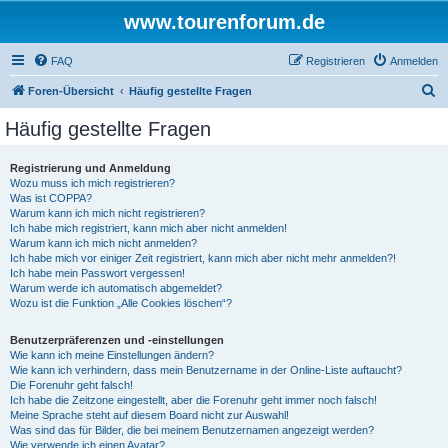
www.tourenforum.de
FAQ
Registrieren
Anmelden
S
Foren-Übersicht
Häufig gestellte Fragen
u
Häufig gestellte Fragen
c
h
Registrierung und Anmeldung
Wozu muss ich mich registrieren?
e
Was ist COPPA?
Warum kann ich mich nicht registrieren?
Ich habe mich registriert, kann mich aber nicht anmelden!
Warum kann ich mich nicht anmelden?
Ich habe mich vor einiger Zeit registriert, kann mich aber nicht mehr anmelden?!
Ich habe mein Passwort vergessen!
Warum werde ich automatisch abgemeldet?
Wozu ist die Funktion „Alle Cookies löschen“?
Benutzerpräferenzen und -einstellungen
Wie kann ich meine Einstellungen ändern?
Wie kann ich verhindern, dass mein Benutzername in der Online-Liste auftaucht?
Die Forenuhr geht falsch!
Ich habe die Zeitzone eingestellt, aber die Forenuhr geht immer noch falsch!
Meine Sprache steht auf diesem Board nicht zur Auswahl!
Was sind das für Bilder, die bei meinem Benutzernamen angezeigt werden?
Wie verwende ich einen Avatar?