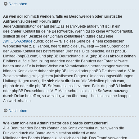
Nach oben
An wen soll ich mich wenden, falls es Beschwerden oder juristische
Anfragen zu diesem Forum gibt?
Jeder Administrator, der auf der „Das Team“-Seite aufgeführt ist, ist ein
geeigneter Kontakt für deine Beschwerde. Wenn du so keine Antwort erhältst,
solltest du den Besitzer der Domain kontaktieren (führe dazu eine
„WHOIS“-Abfrage
durch) oder — falls diese Seite bei einem kostenlosen
Webhoster wie z. B. Yahoo!, free.fr, funpic.de usw. liegt — den Support oder
den Abuse-Kontakt des betreffenden Dienstes. Bitte beachte, dass phpBB
Limited (phpBB.com) und phpBB Deutschland e. V. (phpBB.de)
absolut keinen
Einfluss
auf die Benutzung oder den oder die Benutzer der Forensoftware
haben und dafür in keiner Weise zur Verantwortung herangezogen werden
können. Kontaktiere daher nie phpBB Limited oder phpBB Deutschland e. V. in
Zusammenhang mit jeglichen juristischen Fragen (Unterlassungserklärungen,
Haftungsfragen usw.), die
sich nicht direkt
auf die Websiten phpbb.com,
phpbb.de oder die phpBB-Software selbst beziehen. Falls du phpBB Limited
oder phpBB Deutschland e. V. E-Mails schreibst, die die
Softwarenutzung
durch Dritte
betreffen, so wirst du, wenn überhaupt, höchstens eine knappe
Antwort erhalten.
Nach oben
Wie kann ich einen Administrator des Boards kontaktieren?
Alle Benutzer des Boards können das Kontaktformular nutzen, wenn die
Funktion durch die Board-Administration aktiviert wurde.
Mitglieder des Boards können zusätzlich den Link „Das Team“ verwenden.