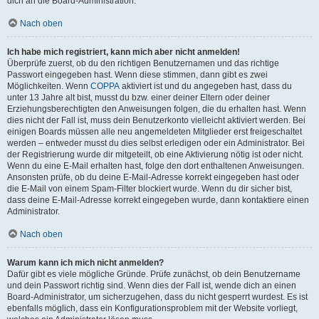
dich an die Board-Administration.
Nach oben
Ich habe mich registriert, kann mich aber nicht anmelden!
Überprüfe zuerst, ob du den richtigen Benutzernamen und das richtige
Passwort eingegeben hast. Wenn diese stimmen, dann gibt es zwei
Möglichkeiten. Wenn
COPPA
aktiviert ist und du angegeben hast, dass du
unter 13 Jahre alt bist, musst du bzw. einer deiner Eltern oder deiner
Erziehungsberechtigten den Anweisungen folgen, die du erhalten hast. Wenn
dies nicht der Fall ist, muss dein Benutzerkonto vielleicht aktiviert werden. Bei
einigen Boards müssen alle neu angemeldeten Mitglieder erst freigeschaltet
werden – entweder musst du dies selbst erledigen oder ein Administrator. Bei
der Registrierung wurde dir mitgeteilt, ob eine Aktivierung nötig ist oder nicht.
Wenn du eine E-Mail erhalten hast, folge den dort enthaltenen Anweisungen.
Ansonsten prüfe, ob du deine E-Mail-Adresse korrekt eingegeben hast oder
die E-Mail von einem Spam-Filter blockiert wurde. Wenn du dir sicher bist,
dass deine E-Mail-Adresse korrekt eingegeben wurde, dann kontaktiere einen
Administrator.
Nach oben
Warum kann ich mich nicht anmelden?
Dafür gibt es viele mögliche Gründe. Prüfe zunächst, ob dein Benutzername
und dein Passwort richtig sind. Wenn dies der Fall ist, wende dich an einen
Board-Administrator, um sicherzugehen, dass du nicht gesperrt wurdest. Es ist
ebenfalls möglich, dass ein Konfigurationsproblem mit der Website vorliegt,