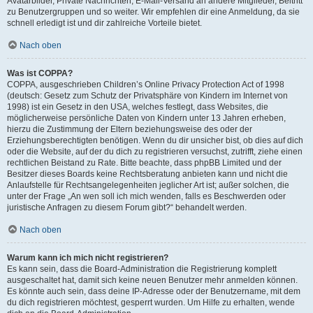
Avatarbilder, Private Nachrichten, E-Mail-Versand an andere Mitglieder, Beitritt
zu Benutzergruppen und so weiter. Wir empfehlen dir eine Anmeldung, da sie
schnell erledigt ist und dir zahlreiche Vorteile bietet.
Nach oben
Was ist COPPA?
COPPA, ausgeschrieben Children’s Online Privacy Protection Act of 1998
(deutsch: Gesetz zum Schutz der Privatsphäre von Kindern im Internet von
1998) ist ein Gesetz in den USA, welches festlegt, dass Websites, die
möglicherweise persönliche Daten von Kindern unter 13 Jahren erheben,
hierzu die Zustimmung der Eltern beziehungsweise des oder der
Erziehungsberechtigten benötigen. Wenn du dir unsicher bist, ob dies auf dich
oder die Website, auf der du dich zu registrieren versuchst, zutrifft, ziehe einen
rechtlichen Beistand zu Rate. Bitte beachte, dass phpBB Limited und der
Besitzer dieses Boards keine Rechtsberatung anbieten kann und nicht die
Anlaufstelle für Rechtsangelegenheiten jeglicher Art ist; außer solchen, die
unter der Frage „An wen soll ich mich wenden, falls es Beschwerden oder
juristische Anfragen zu diesem Forum gibt?“ behandelt werden.
Nach oben
Warum kann ich mich nicht registrieren?
Es kann sein, dass die Board-Administration die Registrierung komplett
ausgeschaltet hat, damit sich keine neuen Benutzer mehr anmelden können.
Es könnte auch sein, dass deine IP-Adresse oder der Benutzername, mit dem
du dich registrieren möchtest, gesperrt wurden. Um Hilfe zu erhalten, wende