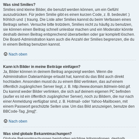
Was sind Smilies?
Smilies sind kleine Bilder, die benutzt werden können, um ein Gefühl
auszudrücken. Für jeden Smilie gibt es einen kurzen Code, z. B. bedeutet :)
fröhlich und :( traurig. Die Liste aller Smilies kannst du beim Verfassen eines
Beitrags sehen. Versuche bitte trotzdem, Smilies nicht zu häufig zu benutzen,
sie können einen Beitrag schnell unlesbar machen und ein Moderator könnte
deshalb deinen Beitrag entsprechend überarbeiten oder gar komplett löschen.
Die Board-Administration kann auch die Anzahl der Smilies begrenzen, die du
in einem Beitrag benutzen kannst.
Nach oben
Kann ich Bilder in meine Beiträge einfügen?
Ja, Bilder können in deinem Beitrag angezeigt werden. Wenn die
Administration Dateianhänge erlaubt hat, kannst du das Bild auch direkt
hochladen. Ansonsten musst du zu einem Bild verlinken, das auf einem
öffentlich zugänglichen Server liegt, z. B. http://www.domain.tld/mein-bild.gif.
Du kannst weder Bilder verlinken, die sich auf deinem eigenen PC befinden
(außer es ist ein öffentlich zugänglicher Server), noch zu Bildern, die nur nach
einer Anmeldung verfügbar sind, z. B. Hotmail- oder Yahoo-Mailboxen, mit
einem Passwort geschützte Seiten usw. Um das Bild anzuzeigen, benutze den
BBCode-Tag „[img]“.
Nach oben
Was sind globale Bekanntmachungen?
Globale Bekanntmachungen beinhalten wichtige Informationen, deshalb