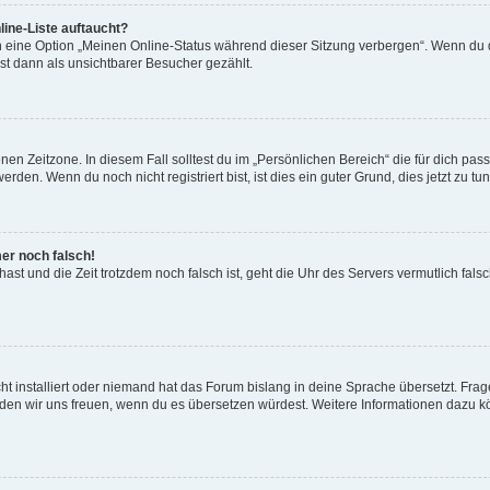
ine-Liste auftaucht?
n eine Option „Meinen Online-Status während dieser Sitzung verbergen“. Wenn du d
st dann als unsichtbarer Besucher gezählt.
en Zeitzone. In diesem Fall solltest du im „Persönlichen Bereich“ die für dich passe
den. Wenn du noch nicht registriert bist, ist dies ein guter Grund, dies jetzt zu tun
mer noch falsch!
t hast und die Zeit trotzdem noch falsch ist, geht die Uhr des Servers vermutlich fal
t installiert oder niemand hat das Forum bislang in deine Sprache übersetzt. Frag
, würden wir uns freuen, wenn du es übersetzen würdest. Weitere Informationen dazu