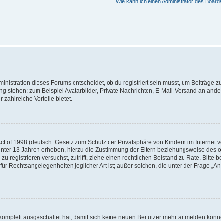
Wie kann ich einen Administrator des Board
istration dieses Forums entscheidet, ob du registriert sein musst, um Beiträge zu s
ung stehen: zum Beispiel Avatarbilder, Private Nachrichten, E-Mail-Versand an ander
 zahlreiche Vorteile bietet.
t of 1998 (deutsch: Gesetz zum Schutz der Privatsphäre von Kindern im Internet vo
unter 13 Jahren erheben, hierzu die Zustimmung der Eltern beziehungsweise des o
h zu registrieren versuchst, zutrifft, ziehe einen rechtlichen Beistand zu Rate. Bit
für Rechtsangelegenheiten jeglicher Art ist; außer solchen, die unter der Frage „
.
g komplett ausgeschaltet hat, damit sich keine neuen Benutzer mehr anmelden könn