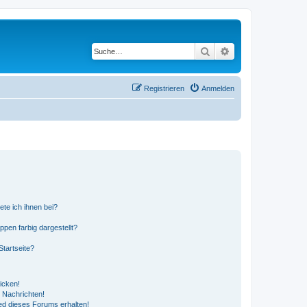
Suche
Erweiterte Suche
Registrieren
Anmelden
ete ich ihnen bei?
en farbig dargestellt?
tartseite?
icken!
 Nachrichten!
ed dieses Forums erhalten!