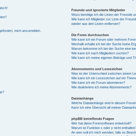
alsch!
Freunde und ignorierte Mitglieder
Wozu benötige ich die Listen der Freunde un
rden?
Wie kann ich Mitglieder zur Liste der Freund
wieder aus den Listen entfernen?
fgefordert, mich anzumelden.
Die Foren durchsuchen
Wie kann ich ein Forum oder mehrere For
Weshalb erhalte ich bei der Suche keine Er
Warum bekomme ich bei der Suche eine lee
Wie kann ich nach Mitgliedern suchen?
Wie kann ich meine eigenen Beiträge und T
Abonnements und Lesezeichen
Was ist der Unterschied zwischen einem L
Wie kann ich ein Lesezeichen auf ein Them
Wie kann ich ein Forum abonnieren?
Wie deaktiviere ich meine Abonnements?
gs?
Dateianhänge
Welche Dateianhänge sind in diesem Forum
Kann ich eine Übersicht all meiner Dateian
phpBB betreffende Fragen
Wer hat diese Forensoftware entwickelt?
Warum ist Funktion x oder y nicht enthalten
An wen soll ich mich wenden, falls es Besc