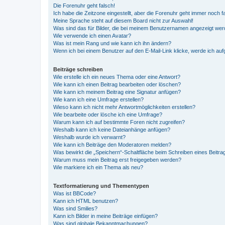
Die Forenuhr geht falsch!
Ich habe die Zeitzone eingestellt, aber die Forenuhr geht immer noch f
Meine Sprache steht auf diesem Board nicht zur Auswahl!
Was sind das für Bilder, die bei meinem Benutzernamen angezeigt we
Wie verwende ich einen Avatar?
Was ist mein Rang und wie kann ich ihn ändern?
Wenn ich bei einem Benutzer auf den E-Mail-Link klicke, werde ich au
Beiträge schreiben
Wie erstelle ich ein neues Thema oder eine Antwort?
Wie kann ich einen Beitrag bearbeiten oder löschen?
Wie kann ich meinem Beitrag eine Signatur anfügen?
Wie kann ich eine Umfrage erstellen?
Wieso kann ich nicht mehr Antwortmöglichkeiten erstellen?
Wie bearbeite oder lösche ich eine Umfrage?
Warum kann ich auf bestimmte Foren nicht zugreifen?
Weshalb kann ich keine Dateianhänge anfügen?
Weshalb wurde ich verwarnt?
Wie kann ich Beiträge den Moderatoren melden?
Was bewirkt die „Speichern“-Schaltfläche beim Schreiben eines Beitra
Warum muss mein Beitrag erst freigegeben werden?
Wie markiere ich ein Thema als neu?
Textformatierung und Thementypen
Was ist BBCode?
Kann ich HTML benutzen?
Was sind Smilies?
Kann ich Bilder in meine Beiträge einfügen?
Was sind globale Bekanntmachungen?