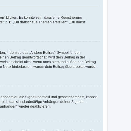
n“ klicken. Es könnte sein, dass eine Registrierung
t. Z. B. „Du darfst neue Themen erstellen“, „Du darfst
iten, indem du das „Ändere Beitrag“-Symbol für den
inen Beitrag geantwortet hat, wird dein Beitrag in der
nweis erscheint nicht, wenn noch niemand auf deinen Beitrag
ne Notiz hinterlassen, warum dein Beitrag überarbeitet wurde.
chdem du die Signatur erstellt und gespeichert hast, kannst
Bereich das standardmäßige Anhängen deiner Signatur
r anhängen“ wieder deaktivieren.