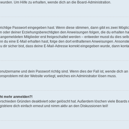
 wurden. Um Hilfe zu erhalten, wende dich an die Board-Administration.
 richtige Passwort eingegeben hast. Wenn diese stimmen, dann gibt es zwei Mögl
tern oder deiner Erziehungsberechtigten den Anweisungen folgen, die du erhalten ha
u angemeldeten Mitglieder erst freigeschaltet werden – entweder musst du dies selbs
. Wenn du eine E-Mail erhalten hast, folge den dort enthaltenen Anweisungen. Ansons
 dir sicher bist, dass deine E-Mail-Adresse korrekt eingegeben wurde, dann kontak
Benutzername und dein Passwort richtig sind. Wenn dies der Fall ist, wende dich a
ionsproblem mit der Website vorliegt, welches ein Administrator lösen muss.
icht mehr anmelden?!
erschieden Gründen deaktiviert oder gelöscht hat. Außerdem löschen viele Boards r
triere dich einfach erneut und nimm aktiv an den Diskussionen teil!