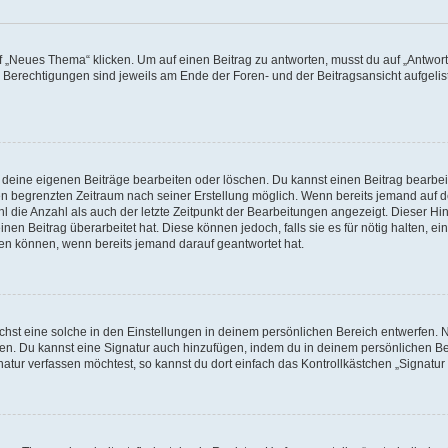
„Neues Thema“ klicken. Um auf einen Beitrag zu antworten, musst du auf „Antworte
e Berechtigungen sind jeweils am Ende der Foren- und der Beitragsansicht aufgeliste
r deine eigenen Beiträge bearbeiten oder löschen. Du kannst einen Beitrag bearbe
inen begrenzten Zeitraum nach seiner Erstellung möglich. Wenn bereits jemand auf de
 die Anzahl als auch der letzte Zeitpunkt der Bearbeitungen angezeigt. Dieser Hi
en Beitrag überarbeitet hat. Diese können jedoch, falls sie es für nötig halten, ei
hen können, wenn bereits jemand darauf geantwortet hat.
st eine solche in den Einstellungen in deinem persönlichen Bereich entwerfen. Na
eren. Du kannst eine Signatur auch hinzufügen, indem du in deinem persönlichen 
atur verfassen möchtest, so kannst du dort einfach das Kontrollkästchen „Signatu