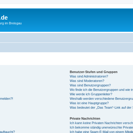
.de
urg im Breisgau
Benutzer-Stufen und Gruppen
Was sind Administratoren?
Was sind Moderatoren?
Was sind Benutzergruppen?
Wo finde ich die Benutzergruppen und wie tr
Wie werde ich Gruppenleiter?
anmelden?!
Weshalb werden verschiedene Benutzergrupp
Was ist eine Hauptgruppe?
Was bedeutet der „Das Team“-Link auf der S
Private Nachrichten
Ich kann keine Privaten Nachrichten versch
Ich bekomme ständig unerwünschte Private
auftaucht?
Ich habe eine Spam-E-Mail von einem Mitgli