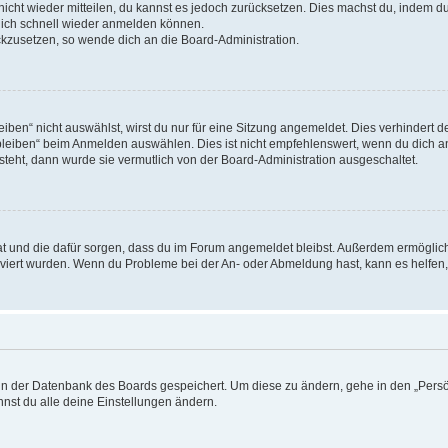
 nicht wieder mitteilen, du kannst es jedoch zurücksetzen. Dies machst du, indem 
 dich schnell wieder anmelden können.
ückzusetzen, so wende dich an die Board-Administration.
en“ nicht auswählst, wirst du nur für eine Sitzung angemeldet. Dies verhindert 
leiben“ beim Anmelden auswählen. Dies ist nicht empfehlenswert, wenn du dich an
 steht, dann wurde sie vermutlich von der Board-Administration ausgeschaltet.
 hat und die dafür sorgen, dass du im Forum angemeldet bleibst. Außerdem ermögli
tiviert wurden. Wenn du Probleme bei der An- oder Abmeldung hast, kann es helfen
n in der Datenbank des Boards gespeichert. Um diese zu ändern, gehe in den „Persö
nst du alle deine Einstellungen ändern.