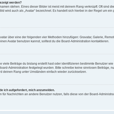
gezeigt werden?
amen stehen. Eines dieser Bilder ist meist mit deinem Rang verknüpft: Oft sind di
ld wird auch als „Avatar“ bezeichnet. Es handelt sich hierbei in der Regel um ein
 Avatar über eine der folgenden vier Methoden hinzufügen: Gravatar, Galerie, Rem
en Avatar benutzen kannst, solltest du die Board-Administration kontaktieren.
viele Beiträge du bislang erstellt hast oder identifizieren bestimmte Benutzer w
 Board-Administration festgelegt wurden. Bitte schreibe keine sinnlosen Beiträge
wird deinen Rang unter Umständen einfach wieder zurücksetzen.
rde ich aufgefordert, mich anzumelden.
ion für Nachrichten an andere Benutzer nutzen, falls diese von der Board-Administ