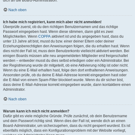
dich an die Board-Administration.
Nach oben
Ich habe mich registriert, kann mich aber nicht anmelden!
Überprüfe zuerst, ob du den richtigen Benutzernamen und das richtige
Passwort eingegeben hast. Wenn diese stimmen, dann gibt es zwei
Möglichkeiten. Wenn
COPPA
aktiviert ist und du angegeben hast, dass du
unter 13 Jahre alt bist, musst du bzw. einer deiner Eltern oder deiner
Erziehungsberechtigten den Anweisungen folgen, die du erhalten hast. Wenn
dies nicht der Fall ist, muss dein Benutzerkonto vielleicht aktiviert werden. Bei
einigen Boards müssen alle neu angemeldeten Mitglieder erst freigeschaltet
werden – entweder musst du dies selbst erledigen oder ein Administrator. Bei
der Registrierung wurde dir mitgeteilt, ob eine Aktivierung nötig ist oder nicht.
Wenn du eine E-Mail erhalten hast, folge den dort enthaltenen Anweisungen.
Ansonsten prüfe, ob du deine E-Mail-Adresse korrekt eingegeben hast oder
die E-Mail von einem Spam-Filter blockiert wurde. Wenn du dir sicher bist,
dass deine E-Mail-Adresse korrekt eingegeben wurde, dann kontaktiere einen
Administrator.
Nach oben
Warum kann ich mich nicht anmelden?
Dafür gibt es viele mögliche Gründe. Prüfe zunächst, ob dein Benutzername
und dein Passwort richtig sind. Wenn dies der Fall ist, wende dich an einen
Board-Administrator, um sicherzugehen, dass du nicht gesperrt wurdest. Es ist
ebenfalls möglich, dass ein Konfigurationsproblem mit der Website vorliegt,