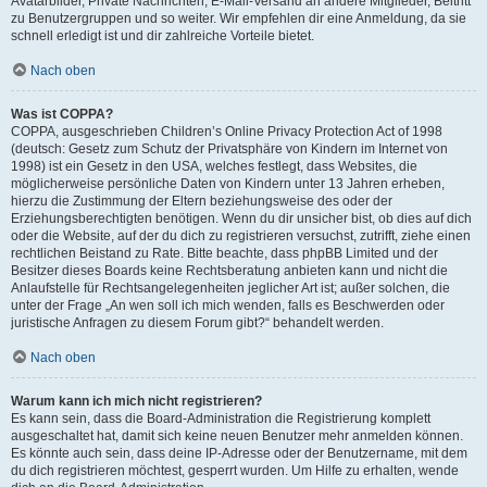
Avatarbilder, Private Nachrichten, E-Mail-Versand an andere Mitglieder, Beitritt
zu Benutzergruppen und so weiter. Wir empfehlen dir eine Anmeldung, da sie
schnell erledigt ist und dir zahlreiche Vorteile bietet.
Nach oben
Was ist COPPA?
COPPA, ausgeschrieben Children’s Online Privacy Protection Act of 1998
(deutsch: Gesetz zum Schutz der Privatsphäre von Kindern im Internet von
1998) ist ein Gesetz in den USA, welches festlegt, dass Websites, die
möglicherweise persönliche Daten von Kindern unter 13 Jahren erheben,
hierzu die Zustimmung der Eltern beziehungsweise des oder der
Erziehungsberechtigten benötigen. Wenn du dir unsicher bist, ob dies auf dich
oder die Website, auf der du dich zu registrieren versuchst, zutrifft, ziehe einen
rechtlichen Beistand zu Rate. Bitte beachte, dass phpBB Limited und der
Besitzer dieses Boards keine Rechtsberatung anbieten kann und nicht die
Anlaufstelle für Rechtsangelegenheiten jeglicher Art ist; außer solchen, die
unter der Frage „An wen soll ich mich wenden, falls es Beschwerden oder
juristische Anfragen zu diesem Forum gibt?“ behandelt werden.
Nach oben
Warum kann ich mich nicht registrieren?
Es kann sein, dass die Board-Administration die Registrierung komplett
ausgeschaltet hat, damit sich keine neuen Benutzer mehr anmelden können.
Es könnte auch sein, dass deine IP-Adresse oder der Benutzername, mit dem
du dich registrieren möchtest, gesperrt wurden. Um Hilfe zu erhalten, wende