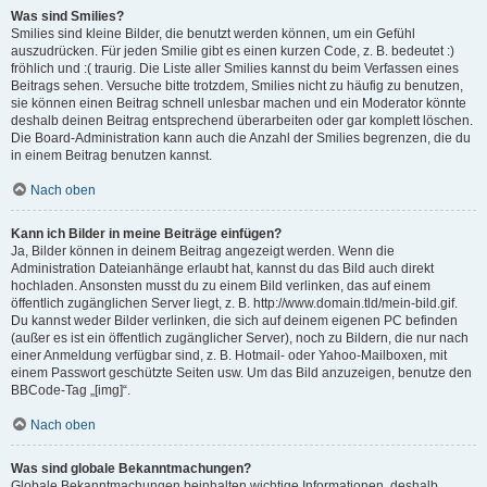
Was sind Smilies?
Smilies sind kleine Bilder, die benutzt werden können, um ein Gefühl
auszudrücken. Für jeden Smilie gibt es einen kurzen Code, z. B. bedeutet :)
fröhlich und :( traurig. Die Liste aller Smilies kannst du beim Verfassen eines
Beitrags sehen. Versuche bitte trotzdem, Smilies nicht zu häufig zu benutzen,
sie können einen Beitrag schnell unlesbar machen und ein Moderator könnte
deshalb deinen Beitrag entsprechend überarbeiten oder gar komplett löschen.
Die Board-Administration kann auch die Anzahl der Smilies begrenzen, die du
in einem Beitrag benutzen kannst.
Nach oben
Kann ich Bilder in meine Beiträge einfügen?
Ja, Bilder können in deinem Beitrag angezeigt werden. Wenn die
Administration Dateianhänge erlaubt hat, kannst du das Bild auch direkt
hochladen. Ansonsten musst du zu einem Bild verlinken, das auf einem
öffentlich zugänglichen Server liegt, z. B. http://www.domain.tld/mein-bild.gif.
Du kannst weder Bilder verlinken, die sich auf deinem eigenen PC befinden
(außer es ist ein öffentlich zugänglicher Server), noch zu Bildern, die nur nach
einer Anmeldung verfügbar sind, z. B. Hotmail- oder Yahoo-Mailboxen, mit
einem Passwort geschützte Seiten usw. Um das Bild anzuzeigen, benutze den
BBCode-Tag „[img]“.
Nach oben
Was sind globale Bekanntmachungen?
Globale Bekanntmachungen beinhalten wichtige Informationen, deshalb