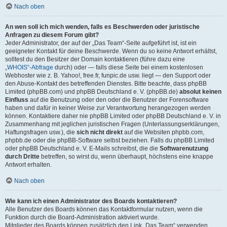
Nach oben
An wen soll ich mich wenden, falls es Beschwerden oder juristische
Anfragen zu diesem Forum gibt?
Jeder Administrator, der auf der „Das Team“-Seite aufgeführt ist, ist ein
geeigneter Kontakt für deine Beschwerde. Wenn du so keine Antwort erhältst,
solltest du den Besitzer der Domain kontaktieren (führe dazu eine
„WHOIS“-Abfrage
durch) oder — falls diese Seite bei einem kostenlosen
Webhoster wie z. B. Yahoo!, free.fr, funpic.de usw. liegt — den Support oder
den Abuse-Kontakt des betreffenden Dienstes. Bitte beachte, dass phpBB
Limited (phpBB.com) und phpBB Deutschland e. V. (phpBB.de)
absolut keinen
Einfluss
auf die Benutzung oder den oder die Benutzer der Forensoftware
haben und dafür in keiner Weise zur Verantwortung herangezogen werden
können. Kontaktiere daher nie phpBB Limited oder phpBB Deutschland e. V. in
Zusammenhang mit jeglichen juristischen Fragen (Unterlassungserklärungen,
Haftungsfragen usw.), die
sich nicht direkt
auf die Websiten phpbb.com,
phpbb.de oder die phpBB-Software selbst beziehen. Falls du phpBB Limited
oder phpBB Deutschland e. V. E-Mails schreibst, die die
Softwarenutzung
durch Dritte
betreffen, so wirst du, wenn überhaupt, höchstens eine knappe
Antwort erhalten.
Nach oben
Wie kann ich einen Administrator des Boards kontaktieren?
Alle Benutzer des Boards können das Kontaktformular nutzen, wenn die
Funktion durch die Board-Administration aktiviert wurde.
Mitglieder des Boards können zusätzlich den Link „Das Team“ verwenden.