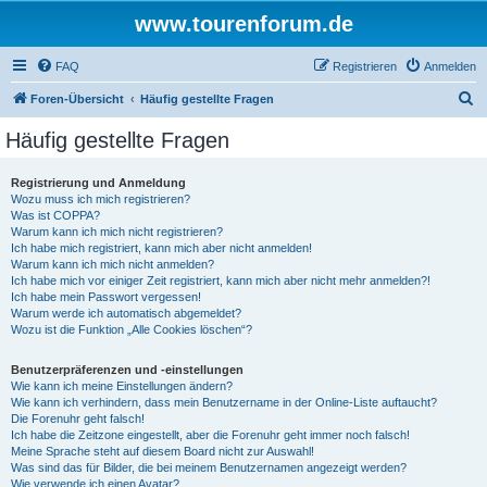
www.tourenforum.de
FAQ
Registrieren
Anmelden
S
Foren-Übersicht
Häufig gestellte Fragen
u
Häufig gestellte Fragen
c
h
Registrierung und Anmeldung
Wozu muss ich mich registrieren?
e
Was ist COPPA?
Warum kann ich mich nicht registrieren?
Ich habe mich registriert, kann mich aber nicht anmelden!
Warum kann ich mich nicht anmelden?
Ich habe mich vor einiger Zeit registriert, kann mich aber nicht mehr anmelden?!
Ich habe mein Passwort vergessen!
Warum werde ich automatisch abgemeldet?
Wozu ist die Funktion „Alle Cookies löschen“?
Benutzerpräferenzen und -einstellungen
Wie kann ich meine Einstellungen ändern?
Wie kann ich verhindern, dass mein Benutzername in der Online-Liste auftaucht?
Die Forenuhr geht falsch!
Ich habe die Zeitzone eingestellt, aber die Forenuhr geht immer noch falsch!
Meine Sprache steht auf diesem Board nicht zur Auswahl!
Was sind das für Bilder, die bei meinem Benutzernamen angezeigt werden?
Wie verwende ich einen Avatar?