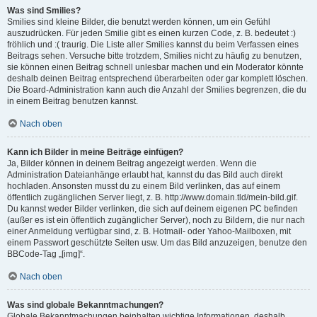
Was sind Smilies?
Smilies sind kleine Bilder, die benutzt werden können, um ein Gefühl
auszudrücken. Für jeden Smilie gibt es einen kurzen Code, z. B. bedeutet :)
fröhlich und :( traurig. Die Liste aller Smilies kannst du beim Verfassen eines
Beitrags sehen. Versuche bitte trotzdem, Smilies nicht zu häufig zu benutzen,
sie können einen Beitrag schnell unlesbar machen und ein Moderator könnte
deshalb deinen Beitrag entsprechend überarbeiten oder gar komplett löschen.
Die Board-Administration kann auch die Anzahl der Smilies begrenzen, die du
in einem Beitrag benutzen kannst.
Nach oben
Kann ich Bilder in meine Beiträge einfügen?
Ja, Bilder können in deinem Beitrag angezeigt werden. Wenn die
Administration Dateianhänge erlaubt hat, kannst du das Bild auch direkt
hochladen. Ansonsten musst du zu einem Bild verlinken, das auf einem
öffentlich zugänglichen Server liegt, z. B. http://www.domain.tld/mein-bild.gif.
Du kannst weder Bilder verlinken, die sich auf deinem eigenen PC befinden
(außer es ist ein öffentlich zugänglicher Server), noch zu Bildern, die nur nach
einer Anmeldung verfügbar sind, z. B. Hotmail- oder Yahoo-Mailboxen, mit
einem Passwort geschützte Seiten usw. Um das Bild anzuzeigen, benutze den
BBCode-Tag „[img]“.
Nach oben
Was sind globale Bekanntmachungen?
Globale Bekanntmachungen beinhalten wichtige Informationen, deshalb