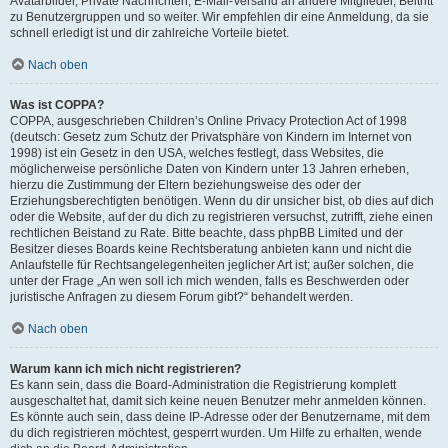
Avatarbilder, Private Nachrichten, E-Mail-Versand an andere Mitglieder, Beitritt
zu Benutzergruppen und so weiter. Wir empfehlen dir eine Anmeldung, da sie
schnell erledigt ist und dir zahlreiche Vorteile bietet.
Nach oben
Was ist COPPA?
COPPA, ausgeschrieben Children’s Online Privacy Protection Act of 1998
(deutsch: Gesetz zum Schutz der Privatsphäre von Kindern im Internet von
1998) ist ein Gesetz in den USA, welches festlegt, dass Websites, die
möglicherweise persönliche Daten von Kindern unter 13 Jahren erheben,
hierzu die Zustimmung der Eltern beziehungsweise des oder der
Erziehungsberechtigten benötigen. Wenn du dir unsicher bist, ob dies auf dich
oder die Website, auf der du dich zu registrieren versuchst, zutrifft, ziehe einen
rechtlichen Beistand zu Rate. Bitte beachte, dass phpBB Limited und der
Besitzer dieses Boards keine Rechtsberatung anbieten kann und nicht die
Anlaufstelle für Rechtsangelegenheiten jeglicher Art ist; außer solchen, die
unter der Frage „An wen soll ich mich wenden, falls es Beschwerden oder
juristische Anfragen zu diesem Forum gibt?“ behandelt werden.
Nach oben
Warum kann ich mich nicht registrieren?
Es kann sein, dass die Board-Administration die Registrierung komplett
ausgeschaltet hat, damit sich keine neuen Benutzer mehr anmelden können.
Es könnte auch sein, dass deine IP-Adresse oder der Benutzername, mit dem
du dich registrieren möchtest, gesperrt wurden. Um Hilfe zu erhalten, wende