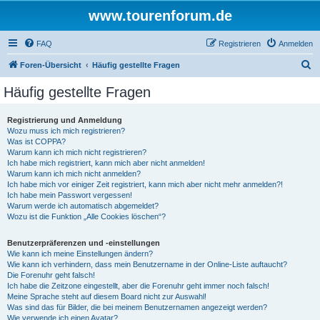
www.tourenforum.de
FAQ
Registrieren
Anmelden
S
Foren-Übersicht
Häufig gestellte Fragen
u
Häufig gestellte Fragen
c
h
Registrierung und Anmeldung
Wozu muss ich mich registrieren?
e
Was ist COPPA?
Warum kann ich mich nicht registrieren?
Ich habe mich registriert, kann mich aber nicht anmelden!
Warum kann ich mich nicht anmelden?
Ich habe mich vor einiger Zeit registriert, kann mich aber nicht mehr anmelden?!
Ich habe mein Passwort vergessen!
Warum werde ich automatisch abgemeldet?
Wozu ist die Funktion „Alle Cookies löschen“?
Benutzerpräferenzen und -einstellungen
Wie kann ich meine Einstellungen ändern?
Wie kann ich verhindern, dass mein Benutzername in der Online-Liste auftaucht?
Die Forenuhr geht falsch!
Ich habe die Zeitzone eingestellt, aber die Forenuhr geht immer noch falsch!
Meine Sprache steht auf diesem Board nicht zur Auswahl!
Was sind das für Bilder, die bei meinem Benutzernamen angezeigt werden?
Wie verwende ich einen Avatar?