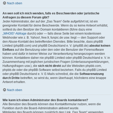
Nach oben
An wen soll ich mich wenden, falls es Beschwerden oder juristische
Anfragen zu diesem Forum gibt?
Jeder Administrator, der auf der „Das Team“-Seite aufgeführt ist, ist ein
geeigneter Kontakt für deine Beschwerde. Wenn du so keine Antwort erhältst,
solltest du den Besitzer der Domain kontaktieren (führe dazu eine
„WHOIS“-Abfrage
durch) oder — falls diese Seite bei einem kostenlosen
Webhoster wie z. B. Yahoo!, free.fr, funpic.de usw. liegt — den Support oder
den Abuse-Kontakt des betreffenden Dienstes. Bitte beachte, dass phpBB
Limited (phpBB.com) und phpBB Deutschland e. V. (phpBB.de)
absolut keinen
Einfluss
auf die Benutzung oder den oder die Benutzer der Forensoftware
haben und dafür in keiner Weise zur Verantwortung herangezogen werden
können. Kontaktiere daher nie phpBB Limited oder phpBB Deutschland e. V. in
Zusammenhang mit jeglichen juristischen Fragen (Unterlassungserklärungen,
Haftungsfragen usw.), die
sich nicht direkt
auf die Websiten phpbb.com,
phpbb.de oder die phpBB-Software selbst beziehen. Falls du phpBB Limited
oder phpBB Deutschland e. V. E-Mails schreibst, die die
Softwarenutzung
durch Dritte
betreffen, so wirst du, wenn überhaupt, höchstens eine knappe
Antwort erhalten.
Nach oben
Wie kann ich einen Administrator des Boards kontaktieren?
Alle Benutzer des Boards können das Kontaktformular nutzen, wenn die
Funktion durch die Board-Administration aktiviert wurde.
Mitglieder des Boards können zusätzlich den Link „Das Team“ verwenden.