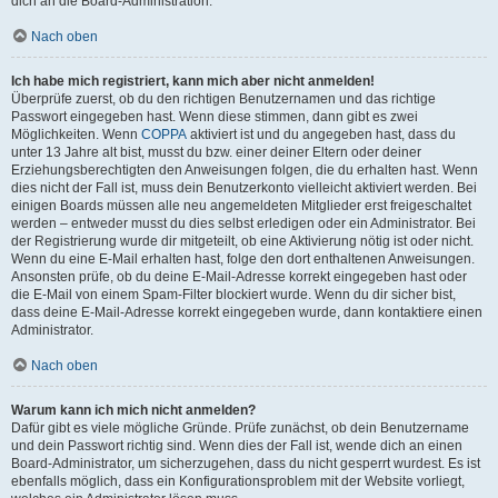
dich an die Board-Administration.
Nach oben
Ich habe mich registriert, kann mich aber nicht anmelden!
Überprüfe zuerst, ob du den richtigen Benutzernamen und das richtige
Passwort eingegeben hast. Wenn diese stimmen, dann gibt es zwei
Möglichkeiten. Wenn
COPPA
aktiviert ist und du angegeben hast, dass du
unter 13 Jahre alt bist, musst du bzw. einer deiner Eltern oder deiner
Erziehungsberechtigten den Anweisungen folgen, die du erhalten hast. Wenn
dies nicht der Fall ist, muss dein Benutzerkonto vielleicht aktiviert werden. Bei
einigen Boards müssen alle neu angemeldeten Mitglieder erst freigeschaltet
werden – entweder musst du dies selbst erledigen oder ein Administrator. Bei
der Registrierung wurde dir mitgeteilt, ob eine Aktivierung nötig ist oder nicht.
Wenn du eine E-Mail erhalten hast, folge den dort enthaltenen Anweisungen.
Ansonsten prüfe, ob du deine E-Mail-Adresse korrekt eingegeben hast oder
die E-Mail von einem Spam-Filter blockiert wurde. Wenn du dir sicher bist,
dass deine E-Mail-Adresse korrekt eingegeben wurde, dann kontaktiere einen
Administrator.
Nach oben
Warum kann ich mich nicht anmelden?
Dafür gibt es viele mögliche Gründe. Prüfe zunächst, ob dein Benutzername
und dein Passwort richtig sind. Wenn dies der Fall ist, wende dich an einen
Board-Administrator, um sicherzugehen, dass du nicht gesperrt wurdest. Es ist
ebenfalls möglich, dass ein Konfigurationsproblem mit der Website vorliegt,