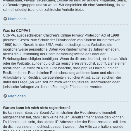
Avatarbilder, Private Nachrichten, E-Mail-Versand an andere Mitglieder, Beitritt
zu Benutzergruppen und so weiter. Wir empfehlen dir eine Anmeldung, da sie
schnell erledigt ist und dir zahlreiche Vorteile bietet.
Nach oben
Was ist COPPA?
COPPA, ausgeschrieben Children’s Online Privacy Protection Act of 1998
(deutsch: Gesetz zum Schutz der Privatsphäre von Kindern im Internet von
1998) ist ein Gesetz in den USA, welches festlegt, dass Websites, die
möglicherweise persönliche Daten von Kindern unter 13 Jahren erheben,
hierzu die Zustimmung der Eltern beziehungsweise des oder der
Erziehungsberechtigten benötigen. Wenn du dir unsicher bist, ob dies auf dich
oder die Website, auf der du dich zu registrieren versuchst, zutrifft, ziehe einen
rechtlichen Beistand zu Rate. Bitte beachte, dass phpBB Limited und der
Besitzer dieses Boards keine Rechtsberatung anbieten kann und nicht die
Anlaufstelle für Rechtsangelegenheiten jeglicher Art ist; außer solchen, die
unter der Frage „An wen soll ich mich wenden, falls es Beschwerden oder
juristische Anfragen zu diesem Forum gibt?“ behandelt werden.
Nach oben
Warum kann ich mich nicht registrieren?
Es kann sein, dass die Board-Administration die Registrierung komplett
ausgeschaltet hat, damit sich keine neuen Benutzer mehr anmelden können.
Es könnte auch sein, dass deine IP-Adresse oder der Benutzername, mit dem
du dich registrieren möchtest, gesperrt wurden. Um Hilfe zu erhalten, wende