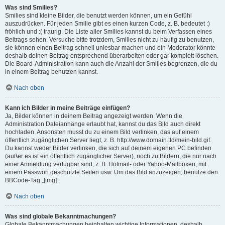
Was sind Smilies?
Smilies sind kleine Bilder, die benutzt werden können, um ein Gefühl
auszudrücken. Für jeden Smilie gibt es einen kurzen Code, z. B. bedeutet :)
fröhlich und :( traurig. Die Liste aller Smilies kannst du beim Verfassen eines
Beitrags sehen. Versuche bitte trotzdem, Smilies nicht zu häufig zu benutzen,
sie können einen Beitrag schnell unlesbar machen und ein Moderator könnte
deshalb deinen Beitrag entsprechend überarbeiten oder gar komplett löschen.
Die Board-Administration kann auch die Anzahl der Smilies begrenzen, die du
in einem Beitrag benutzen kannst.
Nach oben
Kann ich Bilder in meine Beiträge einfügen?
Ja, Bilder können in deinem Beitrag angezeigt werden. Wenn die
Administration Dateianhänge erlaubt hat, kannst du das Bild auch direkt
hochladen. Ansonsten musst du zu einem Bild verlinken, das auf einem
öffentlich zugänglichen Server liegt, z. B. http://www.domain.tld/mein-bild.gif.
Du kannst weder Bilder verlinken, die sich auf deinem eigenen PC befinden
(außer es ist ein öffentlich zugänglicher Server), noch zu Bildern, die nur nach
einer Anmeldung verfügbar sind, z. B. Hotmail- oder Yahoo-Mailboxen, mit
einem Passwort geschützte Seiten usw. Um das Bild anzuzeigen, benutze den
BBCode-Tag „[img]“.
Nach oben
Was sind globale Bekanntmachungen?
Globale Bekanntmachungen beinhalten wichtige Informationen, deshalb