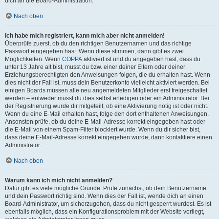
dich an die Board-Administration.
Nach oben
Ich habe mich registriert, kann mich aber nicht anmelden!
Überprüfe zuerst, ob du den richtigen Benutzernamen und das richtige
Passwort eingegeben hast. Wenn diese stimmen, dann gibt es zwei
Möglichkeiten. Wenn
COPPA
aktiviert ist und du angegeben hast, dass du
unter 13 Jahre alt bist, musst du bzw. einer deiner Eltern oder deiner
Erziehungsberechtigten den Anweisungen folgen, die du erhalten hast. Wenn
dies nicht der Fall ist, muss dein Benutzerkonto vielleicht aktiviert werden. Bei
einigen Boards müssen alle neu angemeldeten Mitglieder erst freigeschaltet
werden – entweder musst du dies selbst erledigen oder ein Administrator. Bei
der Registrierung wurde dir mitgeteilt, ob eine Aktivierung nötig ist oder nicht.
Wenn du eine E-Mail erhalten hast, folge den dort enthaltenen Anweisungen.
Ansonsten prüfe, ob du deine E-Mail-Adresse korrekt eingegeben hast oder
die E-Mail von einem Spam-Filter blockiert wurde. Wenn du dir sicher bist,
dass deine E-Mail-Adresse korrekt eingegeben wurde, dann kontaktiere einen
Administrator.
Nach oben
Warum kann ich mich nicht anmelden?
Dafür gibt es viele mögliche Gründe. Prüfe zunächst, ob dein Benutzername
und dein Passwort richtig sind. Wenn dies der Fall ist, wende dich an einen
Board-Administrator, um sicherzugehen, dass du nicht gesperrt wurdest. Es ist
ebenfalls möglich, dass ein Konfigurationsproblem mit der Website vorliegt,