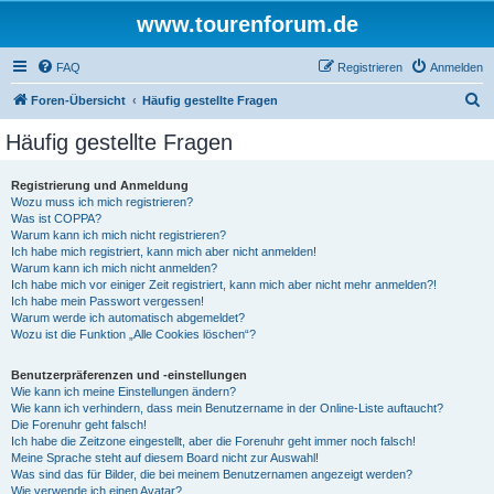
www.tourenforum.de
FAQ
Registrieren
Anmelden
S
Foren-Übersicht
Häufig gestellte Fragen
u
Häufig gestellte Fragen
c
h
Registrierung und Anmeldung
Wozu muss ich mich registrieren?
e
Was ist COPPA?
Warum kann ich mich nicht registrieren?
Ich habe mich registriert, kann mich aber nicht anmelden!
Warum kann ich mich nicht anmelden?
Ich habe mich vor einiger Zeit registriert, kann mich aber nicht mehr anmelden?!
Ich habe mein Passwort vergessen!
Warum werde ich automatisch abgemeldet?
Wozu ist die Funktion „Alle Cookies löschen“?
Benutzerpräferenzen und -einstellungen
Wie kann ich meine Einstellungen ändern?
Wie kann ich verhindern, dass mein Benutzername in der Online-Liste auftaucht?
Die Forenuhr geht falsch!
Ich habe die Zeitzone eingestellt, aber die Forenuhr geht immer noch falsch!
Meine Sprache steht auf diesem Board nicht zur Auswahl!
Was sind das für Bilder, die bei meinem Benutzernamen angezeigt werden?
Wie verwende ich einen Avatar?