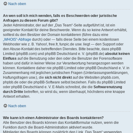
Nach oben
An wen soll ich mich wenden, falls es Beschwerden oder juristische
Anfragen zu diesem Forum gibt?
Jeder Administrator, der auf der „Das Team“-Seite aufgeführt ist, ist ein
geeigneter Kontakt für deine Beschwerde. Wenn du so keine Antwort erhältst,
solltest du den Besitzer der Domain kontaktieren (führe dazu eine
„WHOIS“-Abfrage
durch) oder — falls diese Seite bei einem kostenlosen
Webhoster wie z. B. Yahoo!, free.fr, funpic.de usw. liegt — den Support oder
den Abuse-Kontakt des betreffenden Dienstes. Bitte beachte, dass phpBB
Limited (phpBB.com) und phpBB Deutschland e. V. (phpBB.de)
absolut keinen
Einfluss
auf die Benutzung oder den oder die Benutzer der Forensoftware
haben und dafür in keiner Weise zur Verantwortung herangezogen werden
können. Kontaktiere daher nie phpBB Limited oder phpBB Deutschland e. V. in
Zusammenhang mit jeglichen juristischen Fragen (Unterlassungserklärungen,
Haftungsfragen usw.), die
sich nicht direkt
auf die Websiten phpbb.com,
phpbb.de oder die phpBB-Software selbst beziehen. Falls du phpBB Limited
oder phpBB Deutschland e. V. E-Mails schreibst, die die
Softwarenutzung
durch Dritte
betreffen, so wirst du, wenn überhaupt, höchstens eine knappe
Antwort erhalten.
Nach oben
Wie kann ich einen Administrator des Boards kontaktieren?
Alle Benutzer des Boards können das Kontaktformular nutzen, wenn die
Funktion durch die Board-Administration aktiviert wurde.
Mitglieder des Boards können zusätzlich den Link „Das Team“ verwenden.