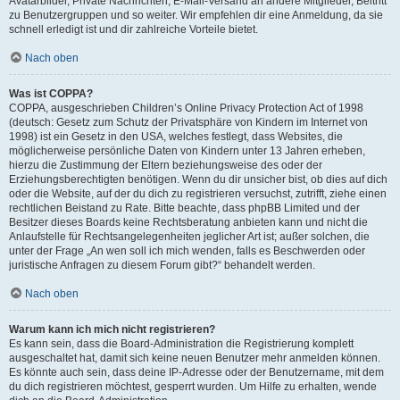
Avatarbilder, Private Nachrichten, E-Mail-Versand an andere Mitglieder, Beitritt
zu Benutzergruppen und so weiter. Wir empfehlen dir eine Anmeldung, da sie
schnell erledigt ist und dir zahlreiche Vorteile bietet.
Nach oben
Was ist COPPA?
COPPA, ausgeschrieben Children’s Online Privacy Protection Act of 1998
(deutsch: Gesetz zum Schutz der Privatsphäre von Kindern im Internet von
1998) ist ein Gesetz in den USA, welches festlegt, dass Websites, die
möglicherweise persönliche Daten von Kindern unter 13 Jahren erheben,
hierzu die Zustimmung der Eltern beziehungsweise des oder der
Erziehungsberechtigten benötigen. Wenn du dir unsicher bist, ob dies auf dich
oder die Website, auf der du dich zu registrieren versuchst, zutrifft, ziehe einen
rechtlichen Beistand zu Rate. Bitte beachte, dass phpBB Limited und der
Besitzer dieses Boards keine Rechtsberatung anbieten kann und nicht die
Anlaufstelle für Rechtsangelegenheiten jeglicher Art ist; außer solchen, die
unter der Frage „An wen soll ich mich wenden, falls es Beschwerden oder
juristische Anfragen zu diesem Forum gibt?“ behandelt werden.
Nach oben
Warum kann ich mich nicht registrieren?
Es kann sein, dass die Board-Administration die Registrierung komplett
ausgeschaltet hat, damit sich keine neuen Benutzer mehr anmelden können.
Es könnte auch sein, dass deine IP-Adresse oder der Benutzername, mit dem
du dich registrieren möchtest, gesperrt wurden. Um Hilfe zu erhalten, wende