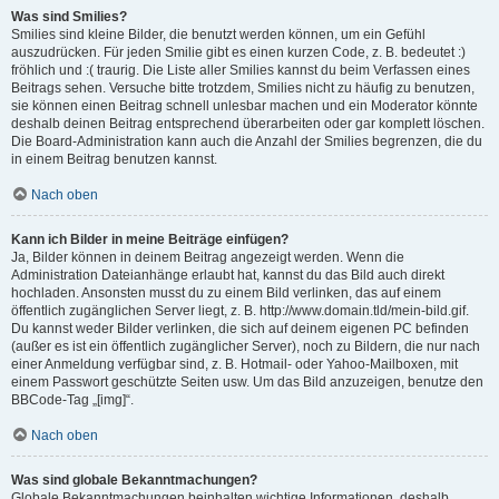
Was sind Smilies?
Smilies sind kleine Bilder, die benutzt werden können, um ein Gefühl
auszudrücken. Für jeden Smilie gibt es einen kurzen Code, z. B. bedeutet :)
fröhlich und :( traurig. Die Liste aller Smilies kannst du beim Verfassen eines
Beitrags sehen. Versuche bitte trotzdem, Smilies nicht zu häufig zu benutzen,
sie können einen Beitrag schnell unlesbar machen und ein Moderator könnte
deshalb deinen Beitrag entsprechend überarbeiten oder gar komplett löschen.
Die Board-Administration kann auch die Anzahl der Smilies begrenzen, die du
in einem Beitrag benutzen kannst.
Nach oben
Kann ich Bilder in meine Beiträge einfügen?
Ja, Bilder können in deinem Beitrag angezeigt werden. Wenn die
Administration Dateianhänge erlaubt hat, kannst du das Bild auch direkt
hochladen. Ansonsten musst du zu einem Bild verlinken, das auf einem
öffentlich zugänglichen Server liegt, z. B. http://www.domain.tld/mein-bild.gif.
Du kannst weder Bilder verlinken, die sich auf deinem eigenen PC befinden
(außer es ist ein öffentlich zugänglicher Server), noch zu Bildern, die nur nach
einer Anmeldung verfügbar sind, z. B. Hotmail- oder Yahoo-Mailboxen, mit
einem Passwort geschützte Seiten usw. Um das Bild anzuzeigen, benutze den
BBCode-Tag „[img]“.
Nach oben
Was sind globale Bekanntmachungen?
Globale Bekanntmachungen beinhalten wichtige Informationen, deshalb