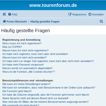
www.tourenforum.de
FAQ
Registrieren
Anmelden
S
Foren-Übersicht
Häufig gestellte Fragen
u
Häufig gestellte Fragen
c
h
Registrierung und Anmeldung
Wozu muss ich mich registrieren?
e
Was ist COPPA?
Warum kann ich mich nicht registrieren?
Ich habe mich registriert, kann mich aber nicht anmelden!
Warum kann ich mich nicht anmelden?
Ich habe mich vor einiger Zeit registriert, kann mich aber nicht mehr anmelden?!
Ich habe mein Passwort vergessen!
Warum werde ich automatisch abgemeldet?
Wozu ist die Funktion „Alle Cookies löschen“?
Benutzerpräferenzen und -einstellungen
Wie kann ich meine Einstellungen ändern?
Wie kann ich verhindern, dass mein Benutzername in der Online-Liste auftaucht?
Die Forenuhr geht falsch!
Ich habe die Zeitzone eingestellt, aber die Forenuhr geht immer noch falsch!
Meine Sprache steht auf diesem Board nicht zur Auswahl!
Was sind das für Bilder, die bei meinem Benutzernamen angezeigt werden?
Wie verwende ich einen Avatar?