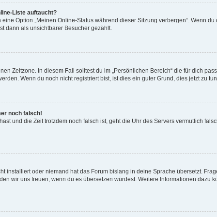
ine-Liste auftaucht?
n eine Option „Meinen Online-Status während dieser Sitzung verbergen“. Wenn du d
st dann als unsichtbarer Besucher gezählt.
en Zeitzone. In diesem Fall solltest du im „Persönlichen Bereich“ die für dich passe
den. Wenn du noch nicht registriert bist, ist dies ein guter Grund, dies jetzt zu tun
mer noch falsch!
t hast und die Zeit trotzdem noch falsch ist, geht die Uhr des Servers vermutlich fal
t installiert oder niemand hat das Forum bislang in deine Sprache übersetzt. Frag
, würden wir uns freuen, wenn du es übersetzen würdest. Weitere Informationen dazu