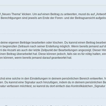
„Neues Thema“ klicken. Um auf einen Beitrag zu antworten, musst du auf „Antworte
e Berechtigungen sind jeweils am Ende der Foren- und der Beitragsansicht aufgeliste
r deine eigenen Beiträge bearbeiten oder löschen. Du kannst einen Beitrag bearbe
inen begrenzten Zeitraum nach seiner Erstellung möglich. Wenn bereits jemand auf de
 die Anzahl als auch der letzte Zeitpunkt der Bearbeitungen angezeigt. Dieser Hi
en Beitrag überarbeitet hat. Diese können jedoch, falls sie es für nötig halten, ei
hen können, wenn bereits jemand darauf geantwortet hat.
st eine solche in den Einstellungen in deinem persönlichen Bereich entwerfen. Na
eren. Du kannst eine Signatur auch hinzufügen, indem du in deinem persönlichen 
atur verfassen möchtest, so kannst du dort einfach das Kontrollkästchen „Signatu