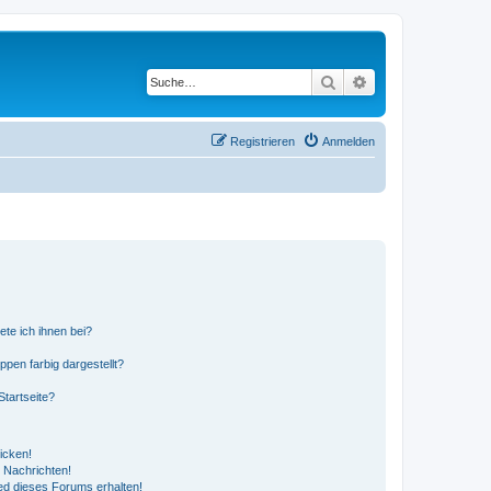
Suche
Erweiterte Suche
Registrieren
Anmelden
ete ich ihnen bei?
en farbig dargestellt?
tartseite?
icken!
 Nachrichten!
ed dieses Forums erhalten!