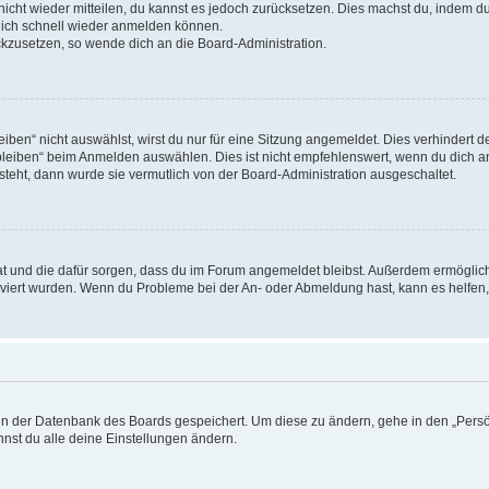
 nicht wieder mitteilen, du kannst es jedoch zurücksetzen. Dies machst du, indem 
 dich schnell wieder anmelden können.
ückzusetzen, so wende dich an die Board-Administration.
en“ nicht auswählst, wirst du nur für eine Sitzung angemeldet. Dies verhindert 
leiben“ beim Anmelden auswählen. Dies ist nicht empfehlenswert, wenn du dich an
 steht, dann wurde sie vermutlich von der Board-Administration ausgeschaltet.
 hat und die dafür sorgen, dass du im Forum angemeldet bleibst. Außerdem ermögli
tiviert wurden. Wenn du Probleme bei der An- oder Abmeldung hast, kann es helfen
n in der Datenbank des Boards gespeichert. Um diese zu ändern, gehe in den „Persö
nst du alle deine Einstellungen ändern.