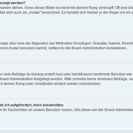
gezeigt werden?
amen stehen. Eines dieser Bilder ist meist mit deinem Rang verknüpft: Oft sind di
ld wird auch als „Avatar“ bezeichnet. Es handelt sich hierbei in der Regel um ein
 Avatar über eine der folgenden vier Methoden hinzufügen: Gravatar, Galerie, Rem
en Avatar benutzen kannst, solltest du die Board-Administration kontaktieren.
viele Beiträge du bislang erstellt hast oder identifizieren bestimmte Benutzer w
 Board-Administration festgelegt wurden. Bitte schreibe keine sinnlosen Beiträge
wird deinen Rang unter Umständen einfach wieder zurücksetzen.
rde ich aufgefordert, mich anzumelden.
ion für Nachrichten an andere Benutzer nutzen, falls diese von der Board-Administ