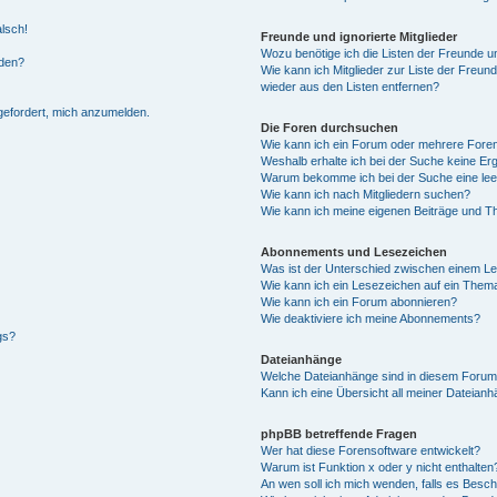
alsch!
Freunde und ignorierte Mitglieder
Wozu benötige ich die Listen der Freunde un
rden?
Wie kann ich Mitglieder zur Liste der Freund
wieder aus den Listen entfernen?
fgefordert, mich anzumelden.
Die Foren durchsuchen
Wie kann ich ein Forum oder mehrere For
Weshalb erhalte ich bei der Suche keine Er
Warum bekomme ich bei der Suche eine lee
Wie kann ich nach Mitgliedern suchen?
Wie kann ich meine eigenen Beiträge und T
Abonnements und Lesezeichen
Was ist der Unterschied zwischen einem L
Wie kann ich ein Lesezeichen auf ein Them
Wie kann ich ein Forum abonnieren?
Wie deaktiviere ich meine Abonnements?
gs?
Dateianhänge
Welche Dateianhänge sind in diesem Forum
Kann ich eine Übersicht all meiner Dateian
phpBB betreffende Fragen
Wer hat diese Forensoftware entwickelt?
Warum ist Funktion x oder y nicht enthalten
An wen soll ich mich wenden, falls es Besc