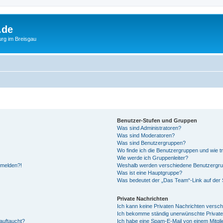
.de
urg im Breisgau
Benutzer-Stufen und Gruppen
Was sind Administratoren?
Was sind Moderatoren?
Was sind Benutzergruppen?
Wo finde ich die Benutzergruppen und wie tr
Wie werde ich Gruppenleiter?
anmelden?!
Weshalb werden verschiedene Benutzergrupp
Was ist eine Hauptgruppe?
Was bedeutet der „Das Team“-Link auf der S
Private Nachrichten
Ich kann keine Privaten Nachrichten versch
Ich bekomme ständig unerwünschte Private
auftaucht?
Ich habe eine Spam-E-Mail von einem Mitgli