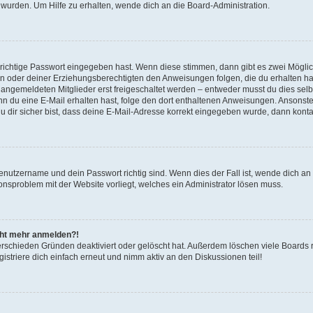
 wurden. Um Hilfe zu erhalten, wende dich an die Board-Administration.
 richtige Passwort eingegeben hast. Wenn diese stimmen, dann gibt es zwei Mögl
tern oder deiner Erziehungsberechtigten den Anweisungen folgen, die du erhalten ha
u angemeldeten Mitglieder erst freigeschaltet werden – entweder musst du dies selbs
. Wenn du eine E-Mail erhalten hast, folge den dort enthaltenen Anweisungen. Ansons
 dir sicher bist, dass deine E-Mail-Adresse korrekt eingegeben wurde, dann kontak
Benutzername und dein Passwort richtig sind. Wenn dies der Fall ist, wende dich a
ionsproblem mit der Website vorliegt, welches ein Administrator lösen muss.
icht mehr anmelden?!
erschieden Gründen deaktiviert oder gelöscht hat. Außerdem löschen viele Boards r
triere dich einfach erneut und nimm aktiv an den Diskussionen teil!