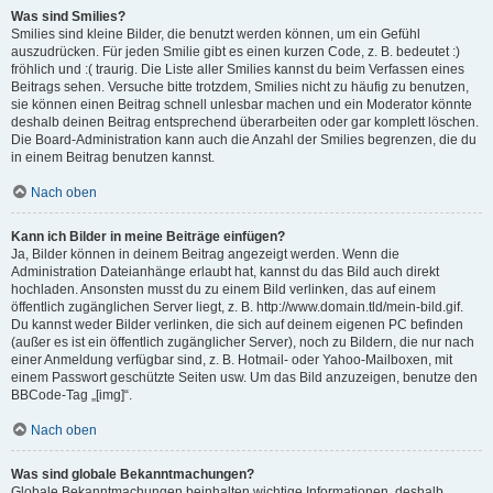
Was sind Smilies?
Smilies sind kleine Bilder, die benutzt werden können, um ein Gefühl
auszudrücken. Für jeden Smilie gibt es einen kurzen Code, z. B. bedeutet :)
fröhlich und :( traurig. Die Liste aller Smilies kannst du beim Verfassen eines
Beitrags sehen. Versuche bitte trotzdem, Smilies nicht zu häufig zu benutzen,
sie können einen Beitrag schnell unlesbar machen und ein Moderator könnte
deshalb deinen Beitrag entsprechend überarbeiten oder gar komplett löschen.
Die Board-Administration kann auch die Anzahl der Smilies begrenzen, die du
in einem Beitrag benutzen kannst.
Nach oben
Kann ich Bilder in meine Beiträge einfügen?
Ja, Bilder können in deinem Beitrag angezeigt werden. Wenn die
Administration Dateianhänge erlaubt hat, kannst du das Bild auch direkt
hochladen. Ansonsten musst du zu einem Bild verlinken, das auf einem
öffentlich zugänglichen Server liegt, z. B. http://www.domain.tld/mein-bild.gif.
Du kannst weder Bilder verlinken, die sich auf deinem eigenen PC befinden
(außer es ist ein öffentlich zugänglicher Server), noch zu Bildern, die nur nach
einer Anmeldung verfügbar sind, z. B. Hotmail- oder Yahoo-Mailboxen, mit
einem Passwort geschützte Seiten usw. Um das Bild anzuzeigen, benutze den
BBCode-Tag „[img]“.
Nach oben
Was sind globale Bekanntmachungen?
Globale Bekanntmachungen beinhalten wichtige Informationen, deshalb