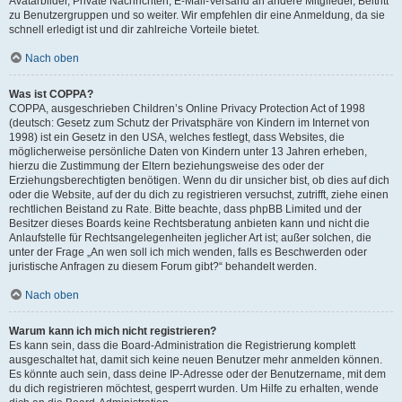
Avatarbilder, Private Nachrichten, E-Mail-Versand an andere Mitglieder, Beitritt
zu Benutzergruppen und so weiter. Wir empfehlen dir eine Anmeldung, da sie
schnell erledigt ist und dir zahlreiche Vorteile bietet.
Nach oben
Was ist COPPA?
COPPA, ausgeschrieben Children’s Online Privacy Protection Act of 1998
(deutsch: Gesetz zum Schutz der Privatsphäre von Kindern im Internet von
1998) ist ein Gesetz in den USA, welches festlegt, dass Websites, die
möglicherweise persönliche Daten von Kindern unter 13 Jahren erheben,
hierzu die Zustimmung der Eltern beziehungsweise des oder der
Erziehungsberechtigten benötigen. Wenn du dir unsicher bist, ob dies auf dich
oder die Website, auf der du dich zu registrieren versuchst, zutrifft, ziehe einen
rechtlichen Beistand zu Rate. Bitte beachte, dass phpBB Limited und der
Besitzer dieses Boards keine Rechtsberatung anbieten kann und nicht die
Anlaufstelle für Rechtsangelegenheiten jeglicher Art ist; außer solchen, die
unter der Frage „An wen soll ich mich wenden, falls es Beschwerden oder
juristische Anfragen zu diesem Forum gibt?“ behandelt werden.
Nach oben
Warum kann ich mich nicht registrieren?
Es kann sein, dass die Board-Administration die Registrierung komplett
ausgeschaltet hat, damit sich keine neuen Benutzer mehr anmelden können.
Es könnte auch sein, dass deine IP-Adresse oder der Benutzername, mit dem
du dich registrieren möchtest, gesperrt wurden. Um Hilfe zu erhalten, wende