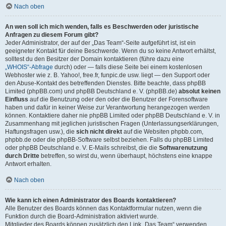
Nach oben
An wen soll ich mich wenden, falls es Beschwerden oder juristische
Anfragen zu diesem Forum gibt?
Jeder Administrator, der auf der „Das Team“-Seite aufgeführt ist, ist ein
geeigneter Kontakt für deine Beschwerde. Wenn du so keine Antwort erhältst,
solltest du den Besitzer der Domain kontaktieren (führe dazu eine
„WHOIS“-Abfrage
durch) oder — falls diese Seite bei einem kostenlosen
Webhoster wie z. B. Yahoo!, free.fr, funpic.de usw. liegt — den Support oder
den Abuse-Kontakt des betreffenden Dienstes. Bitte beachte, dass phpBB
Limited (phpBB.com) und phpBB Deutschland e. V. (phpBB.de)
absolut keinen
Einfluss
auf die Benutzung oder den oder die Benutzer der Forensoftware
haben und dafür in keiner Weise zur Verantwortung herangezogen werden
können. Kontaktiere daher nie phpBB Limited oder phpBB Deutschland e. V. in
Zusammenhang mit jeglichen juristischen Fragen (Unterlassungserklärungen,
Haftungsfragen usw.), die
sich nicht direkt
auf die Websiten phpbb.com,
phpbb.de oder die phpBB-Software selbst beziehen. Falls du phpBB Limited
oder phpBB Deutschland e. V. E-Mails schreibst, die die
Softwarenutzung
durch Dritte
betreffen, so wirst du, wenn überhaupt, höchstens eine knappe
Antwort erhalten.
Nach oben
Wie kann ich einen Administrator des Boards kontaktieren?
Alle Benutzer des Boards können das Kontaktformular nutzen, wenn die
Funktion durch die Board-Administration aktiviert wurde.
Mitglieder des Boards können zusätzlich den Link „Das Team“ verwenden.