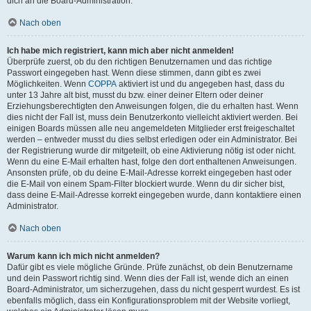
dich an die Board-Administration.
Nach oben
Ich habe mich registriert, kann mich aber nicht anmelden!
Überprüfe zuerst, ob du den richtigen Benutzernamen und das richtige
Passwort eingegeben hast. Wenn diese stimmen, dann gibt es zwei
Möglichkeiten. Wenn
COPPA
aktiviert ist und du angegeben hast, dass du
unter 13 Jahre alt bist, musst du bzw. einer deiner Eltern oder deiner
Erziehungsberechtigten den Anweisungen folgen, die du erhalten hast. Wenn
dies nicht der Fall ist, muss dein Benutzerkonto vielleicht aktiviert werden. Bei
einigen Boards müssen alle neu angemeldeten Mitglieder erst freigeschaltet
werden – entweder musst du dies selbst erledigen oder ein Administrator. Bei
der Registrierung wurde dir mitgeteilt, ob eine Aktivierung nötig ist oder nicht.
Wenn du eine E-Mail erhalten hast, folge den dort enthaltenen Anweisungen.
Ansonsten prüfe, ob du deine E-Mail-Adresse korrekt eingegeben hast oder
die E-Mail von einem Spam-Filter blockiert wurde. Wenn du dir sicher bist,
dass deine E-Mail-Adresse korrekt eingegeben wurde, dann kontaktiere einen
Administrator.
Nach oben
Warum kann ich mich nicht anmelden?
Dafür gibt es viele mögliche Gründe. Prüfe zunächst, ob dein Benutzername
und dein Passwort richtig sind. Wenn dies der Fall ist, wende dich an einen
Board-Administrator, um sicherzugehen, dass du nicht gesperrt wurdest. Es ist
ebenfalls möglich, dass ein Konfigurationsproblem mit der Website vorliegt,