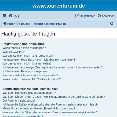
www.tourenforum.de
FAQ
Registrieren
Anmelden
S
Foren-Übersicht
Häufig gestellte Fragen
u
Häufig gestellte Fragen
c
h
Registrierung und Anmeldung
Wozu muss ich mich registrieren?
e
Was ist COPPA?
Warum kann ich mich nicht registrieren?
Ich habe mich registriert, kann mich aber nicht anmelden!
Warum kann ich mich nicht anmelden?
Ich habe mich vor einiger Zeit registriert, kann mich aber nicht mehr anmelden?!
Ich habe mein Passwort vergessen!
Warum werde ich automatisch abgemeldet?
Wozu ist die Funktion „Alle Cookies löschen“?
Benutzerpräferenzen und -einstellungen
Wie kann ich meine Einstellungen ändern?
Wie kann ich verhindern, dass mein Benutzername in der Online-Liste auftaucht?
Die Forenuhr geht falsch!
Ich habe die Zeitzone eingestellt, aber die Forenuhr geht immer noch falsch!
Meine Sprache steht auf diesem Board nicht zur Auswahl!
Was sind das für Bilder, die bei meinem Benutzernamen angezeigt werden?
Wie verwende ich einen Avatar?