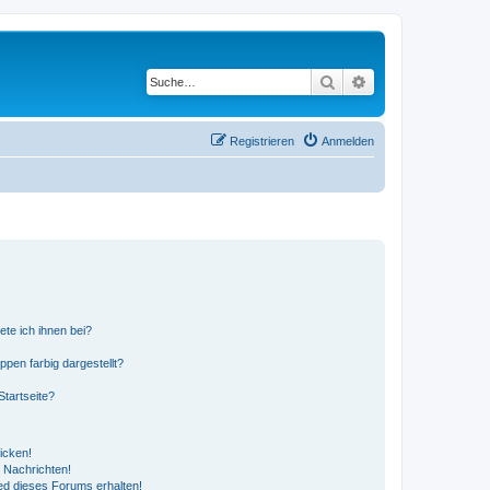
Suche
Erweiterte Suche
Registrieren
Anmelden
ete ich ihnen bei?
en farbig dargestellt?
tartseite?
icken!
 Nachrichten!
ed dieses Forums erhalten!