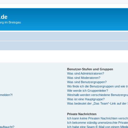
.de
urg im Breisgau
Benutzer-Stufen und Gruppen
Was sind Administratoren?
Was sind Moderatoren?
Was sind Benutzergruppen?
Wo finde ich die Benutzergruppen und wie tr
Wie werde ich Gruppenleiter?
anmelden?!
Weshalb werden verschiedene Benutzergrupp
Was ist eine Hauptgruppe?
Was bedeutet der „Das Team“-Link auf der S
Private Nachrichten
Ich kann keine Privaten Nachrichten versch
Ich bekomme ständig unerwünschte Private
auftaucht?
Ich habe eine Spam-E-Mail von einem Mitgli