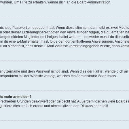
 wurden. Um Hilfe zu erhalten, wende dich an die Board-Administration.
 richtige Passwort eingegeben hast. Wenn diese stimmen, dann gibt es zwei Mögl
tern oder deiner Erziehungsberechtigten den Anweisungen folgen, die du erhalten ha
u angemeldeten Mitglieder erst freigeschaltet werden – entweder musst du dies selbs
. Wenn du eine E-Mail erhalten hast, folge den dort enthaltenen Anweisungen. Ansons
 dir sicher bist, dass deine E-Mail-Adresse korrekt eingegeben wurde, dann kontak
Benutzername und dein Passwort richtig sind. Wenn dies der Fall ist, wende dich a
ionsproblem mit der Website vorliegt, welches ein Administrator lösen muss.
icht mehr anmelden?!
erschieden Gründen deaktiviert oder gelöscht hat. Außerdem löschen viele Boards r
triere dich einfach erneut und nimm aktiv an den Diskussionen teil!