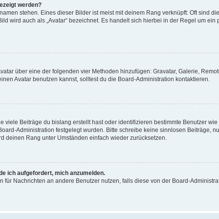
gezeigt werden?
amen stehen. Eines dieser Bilder ist meist mit deinem Rang verknüpft: Oft sind di
ld wird auch als „Avatar“ bezeichnet. Es handelt sich hierbei in der Regel um ein
 Avatar über eine der folgenden vier Methoden hinzufügen: Gravatar, Galerie, Rem
en Avatar benutzen kannst, solltest du die Board-Administration kontaktieren.
viele Beiträge du bislang erstellt hast oder identifizieren bestimmte Benutzer w
 Board-Administration festgelegt wurden. Bitte schreibe keine sinnlosen Beiträge
wird deinen Rang unter Umständen einfach wieder zurücksetzen.
rde ich aufgefordert, mich anzumelden.
ion für Nachrichten an andere Benutzer nutzen, falls diese von der Board-Administ