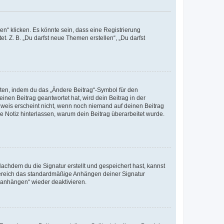
n“ klicken. Es könnte sein, dass eine Registrierung
t. Z. B. „Du darfst neue Themen erstellen“, „Du darfst
iten, indem du das „Ändere Beitrag“-Symbol für den
inen Beitrag geantwortet hat, wird dein Beitrag in der
nweis erscheint nicht, wenn noch niemand auf deinen Beitrag
ne Notiz hinterlassen, warum dein Beitrag überarbeitet wurde.
chdem du die Signatur erstellt und gespeichert hast, kannst
Bereich das standardmäßige Anhängen deiner Signatur
r anhängen“ wieder deaktivieren.