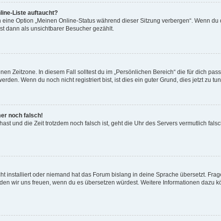
ine-Liste auftaucht?
n eine Option „Meinen Online-Status während dieser Sitzung verbergen“. Wenn du d
st dann als unsichtbarer Besucher gezählt.
en Zeitzone. In diesem Fall solltest du im „Persönlichen Bereich“ die für dich passe
den. Wenn du noch nicht registriert bist, ist dies ein guter Grund, dies jetzt zu tun
mer noch falsch!
t hast und die Zeit trotzdem noch falsch ist, geht die Uhr des Servers vermutlich fal
t installiert oder niemand hat das Forum bislang in deine Sprache übersetzt. Frag
, würden wir uns freuen, wenn du es übersetzen würdest. Weitere Informationen dazu