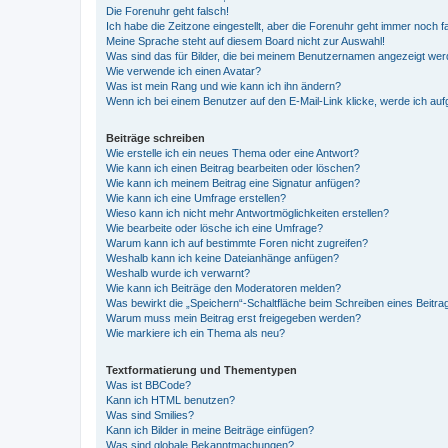
Die Forenuhr geht falsch!
Ich habe die Zeitzone eingestellt, aber die Forenuhr geht immer noch f
Meine Sprache steht auf diesem Board nicht zur Auswahl!
Was sind das für Bilder, die bei meinem Benutzernamen angezeigt we
Wie verwende ich einen Avatar?
Was ist mein Rang und wie kann ich ihn ändern?
Wenn ich bei einem Benutzer auf den E-Mail-Link klicke, werde ich au
Beiträge schreiben
Wie erstelle ich ein neues Thema oder eine Antwort?
Wie kann ich einen Beitrag bearbeiten oder löschen?
Wie kann ich meinem Beitrag eine Signatur anfügen?
Wie kann ich eine Umfrage erstellen?
Wieso kann ich nicht mehr Antwortmöglichkeiten erstellen?
Wie bearbeite oder lösche ich eine Umfrage?
Warum kann ich auf bestimmte Foren nicht zugreifen?
Weshalb kann ich keine Dateianhänge anfügen?
Weshalb wurde ich verwarnt?
Wie kann ich Beiträge den Moderatoren melden?
Was bewirkt die „Speichern“-Schaltfläche beim Schreiben eines Beitra
Warum muss mein Beitrag erst freigegeben werden?
Wie markiere ich ein Thema als neu?
Textformatierung und Thementypen
Was ist BBCode?
Kann ich HTML benutzen?
Was sind Smilies?
Kann ich Bilder in meine Beiträge einfügen?
Was sind globale Bekanntmachungen?