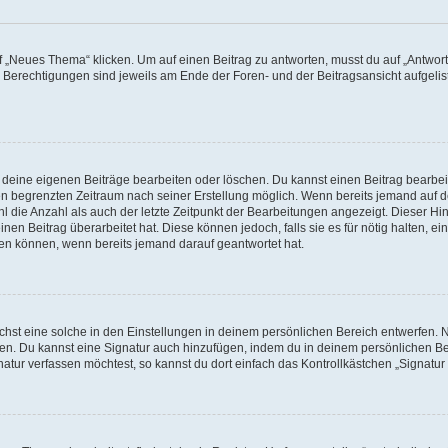
„Neues Thema“ klicken. Um auf einen Beitrag zu antworten, musst du auf „Antworte
e Berechtigungen sind jeweils am Ende der Foren- und der Beitragsansicht aufgeliste
r deine eigenen Beiträge bearbeiten oder löschen. Du kannst einen Beitrag bearbe
inen begrenzten Zeitraum nach seiner Erstellung möglich. Wenn bereits jemand auf de
 die Anzahl als auch der letzte Zeitpunkt der Bearbeitungen angezeigt. Dieser Hi
en Beitrag überarbeitet hat. Diese können jedoch, falls sie es für nötig halten, ei
hen können, wenn bereits jemand darauf geantwortet hat.
st eine solche in den Einstellungen in deinem persönlichen Bereich entwerfen. Na
eren. Du kannst eine Signatur auch hinzufügen, indem du in deinem persönlichen 
atur verfassen möchtest, so kannst du dort einfach das Kontrollkästchen „Signatu