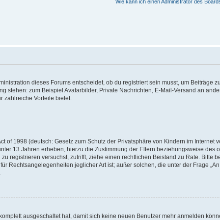
Wie kann ich einen Administrator des Board
istration dieses Forums entscheidet, ob du registriert sein musst, um Beiträge zu s
ung stehen: zum Beispiel Avatarbilder, Private Nachrichten, E-Mail-Versand an ander
 zahlreiche Vorteile bietet.
t of 1998 (deutsch: Gesetz zum Schutz der Privatsphäre von Kindern im Internet vo
unter 13 Jahren erheben, hierzu die Zustimmung der Eltern beziehungsweise des o
h zu registrieren versuchst, zutrifft, ziehe einen rechtlichen Beistand zu Rate. Bit
für Rechtsangelegenheiten jeglicher Art ist; außer solchen, die unter der Frage „
.
g komplett ausgeschaltet hat, damit sich keine neuen Benutzer mehr anmelden könn