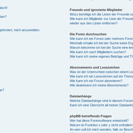
alsch!
Freunde und ignorierte Mitglieder
Wozu benötige ich die Listen der Freunde un
rden?
Wie kann ich Mitglieder zur Liste der Freund
wieder aus den Listen entfernen?
fgefordert, mich anzumelden.
Die Foren durchsuchen
Wie kann ich ein Forum oder mehrere For
Weshalb erhalte ich bei der Suche keine Er
Warum bekomme ich bei der Suche eine lee
Wie kann ich nach Mitgliedern suchen?
Wie kann ich meine eigenen Beiträge und T
Abonnements und Lesezeichen
Was ist der Unterschied zwischen einem L
Wie kann ich ein Lesezeichen auf ein Them
Wie kann ich ein Forum abonnieren?
Wie deaktiviere ich meine Abonnements?
gs?
Dateianhänge
Welche Dateianhänge sind in diesem Forum
Kann ich eine Übersicht all meiner Dateian
phpBB betreffende Fragen
Wer hat diese Forensoftware entwickelt?
Warum ist Funktion x oder y nicht enthalten
An wen soll ich mich wenden, falls es Besc