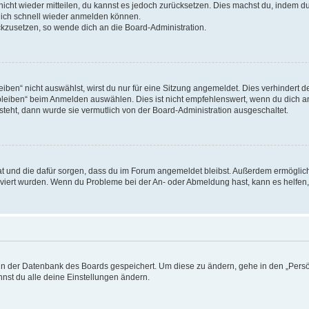
 nicht wieder mitteilen, du kannst es jedoch zurücksetzen. Dies machst du, indem 
 dich schnell wieder anmelden können.
ückzusetzen, so wende dich an die Board-Administration.
en“ nicht auswählst, wirst du nur für eine Sitzung angemeldet. Dies verhindert 
leiben“ beim Anmelden auswählen. Dies ist nicht empfehlenswert, wenn du dich an
 steht, dann wurde sie vermutlich von der Board-Administration ausgeschaltet.
 hat und die dafür sorgen, dass du im Forum angemeldet bleibst. Außerdem ermögli
tiviert wurden. Wenn du Probleme bei der An- oder Abmeldung hast, kann es helfen
n in der Datenbank des Boards gespeichert. Um diese zu ändern, gehe in den „Persö
nst du alle deine Einstellungen ändern.