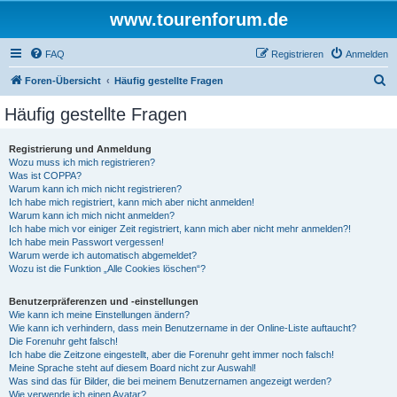
www.tourenforum.de
FAQ
Registrieren
Anmelden
S
Foren-Übersicht
Häufig gestellte Fragen
u
Häufig gestellte Fragen
c
h
Registrierung und Anmeldung
Wozu muss ich mich registrieren?
e
Was ist COPPA?
Warum kann ich mich nicht registrieren?
Ich habe mich registriert, kann mich aber nicht anmelden!
Warum kann ich mich nicht anmelden?
Ich habe mich vor einiger Zeit registriert, kann mich aber nicht mehr anmelden?!
Ich habe mein Passwort vergessen!
Warum werde ich automatisch abgemeldet?
Wozu ist die Funktion „Alle Cookies löschen“?
Benutzerpräferenzen und -einstellungen
Wie kann ich meine Einstellungen ändern?
Wie kann ich verhindern, dass mein Benutzername in der Online-Liste auftaucht?
Die Forenuhr geht falsch!
Ich habe die Zeitzone eingestellt, aber die Forenuhr geht immer noch falsch!
Meine Sprache steht auf diesem Board nicht zur Auswahl!
Was sind das für Bilder, die bei meinem Benutzernamen angezeigt werden?
Wie verwende ich einen Avatar?