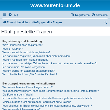
www.tourenforum.de
FAQ
Registrieren
Anmelden
S
Foren-Übersicht
Häufig gestellte Fragen
u
Häufig gestellte Fragen
c
h
Registrierung und Anmeldung
Wozu muss ich mich registrieren?
e
Was ist COPPA?
Warum kann ich mich nicht registrieren?
Ich habe mich registriert, kann mich aber nicht anmelden!
Warum kann ich mich nicht anmelden?
Ich habe mich vor einiger Zeit registriert, kann mich aber nicht mehr anmelden?!
Ich habe mein Passwort vergessen!
Warum werde ich automatisch abgemeldet?
Wozu ist die Funktion „Alle Cookies löschen“?
Benutzerpräferenzen und -einstellungen
Wie kann ich meine Einstellungen ändern?
Wie kann ich verhindern, dass mein Benutzername in der Online-Liste auftaucht?
Die Forenuhr geht falsch!
Ich habe die Zeitzone eingestellt, aber die Forenuhr geht immer noch falsch!
Meine Sprache steht auf diesem Board nicht zur Auswahl!
Was sind das für Bilder, die bei meinem Benutzernamen angezeigt werden?
Wie verwende ich einen Avatar?