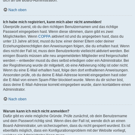
dich an die Board-Administration.
Nach oben
Ich habe mich registriert, kann mich aber nicht anmelden!
Überprüfe zuerst, ob du den richtigen Benutzernamen und das richtige
Passwort eingegeben hast. Wenn diese stimmen, dann gibt es zwei
Möglichkeiten. Wenn
COPPA
aktiviert ist und du angegeben hast, dass du
unter 13 Jahre alt bist, musst du bzw. einer deiner Eltern oder deiner
Erziehungsberechtigten den Anweisungen folgen, die du erhalten hast. Wenn
dies nicht der Fall ist, muss dein Benutzerkonto vielleicht aktiviert werden. Bei
einigen Boards müssen alle neu angemeldeten Mitglieder erst freigeschaltet
werden – entweder musst du dies selbst erledigen oder ein Administrator. Bei
der Registrierung wurde dir mitgeteilt, ob eine Aktivierung nötig ist oder nicht.
Wenn du eine E-Mail erhalten hast, folge den dort enthaltenen Anweisungen.
Ansonsten prüfe, ob du deine E-Mail-Adresse korrekt eingegeben hast oder
die E-Mail von einem Spam-Filter blockiert wurde. Wenn du dir sicher bist,
dass deine E-Mail-Adresse korrekt eingegeben wurde, dann kontaktiere einen
Administrator.
Nach oben
Warum kann ich mich nicht anmelden?
Dafür gibt es viele mögliche Gründe. Prüfe zunächst, ob dein Benutzername
und dein Passwort richtig sind. Wenn dies der Fall ist, wende dich an einen
Board-Administrator, um sicherzugehen, dass du nicht gesperrt wurdest. Es ist
ebenfalls möglich, dass ein Konfigurationsproblem mit der Website vorliegt,