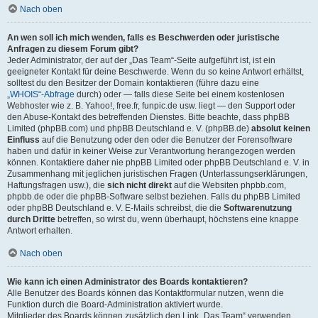
Nach oben
An wen soll ich mich wenden, falls es Beschwerden oder juristische
Anfragen zu diesem Forum gibt?
Jeder Administrator, der auf der „Das Team“-Seite aufgeführt ist, ist ein
geeigneter Kontakt für deine Beschwerde. Wenn du so keine Antwort erhältst,
solltest du den Besitzer der Domain kontaktieren (führe dazu eine
„WHOIS“-Abfrage
durch) oder — falls diese Seite bei einem kostenlosen
Webhoster wie z. B. Yahoo!, free.fr, funpic.de usw. liegt — den Support oder
den Abuse-Kontakt des betreffenden Dienstes. Bitte beachte, dass phpBB
Limited (phpBB.com) und phpBB Deutschland e. V. (phpBB.de)
absolut keinen
Einfluss
auf die Benutzung oder den oder die Benutzer der Forensoftware
haben und dafür in keiner Weise zur Verantwortung herangezogen werden
können. Kontaktiere daher nie phpBB Limited oder phpBB Deutschland e. V. in
Zusammenhang mit jeglichen juristischen Fragen (Unterlassungserklärungen,
Haftungsfragen usw.), die
sich nicht direkt
auf die Websiten phpbb.com,
phpbb.de oder die phpBB-Software selbst beziehen. Falls du phpBB Limited
oder phpBB Deutschland e. V. E-Mails schreibst, die die
Softwarenutzung
durch Dritte
betreffen, so wirst du, wenn überhaupt, höchstens eine knappe
Antwort erhalten.
Nach oben
Wie kann ich einen Administrator des Boards kontaktieren?
Alle Benutzer des Boards können das Kontaktformular nutzen, wenn die
Funktion durch die Board-Administration aktiviert wurde.
Mitglieder des Boards können zusätzlich den Link „Das Team“ verwenden.