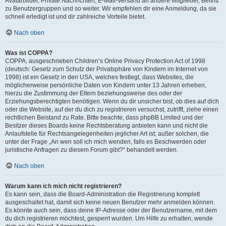
Avatarbilder, Private Nachrichten, E-Mail-Versand an andere Mitglieder, Beitritt
zu Benutzergruppen und so weiter. Wir empfehlen dir eine Anmeldung, da sie
schnell erledigt ist und dir zahlreiche Vorteile bietet.
Nach oben
Was ist COPPA?
COPPA, ausgeschrieben Children’s Online Privacy Protection Act of 1998
(deutsch: Gesetz zum Schutz der Privatsphäre von Kindern im Internet von
1998) ist ein Gesetz in den USA, welches festlegt, dass Websites, die
möglicherweise persönliche Daten von Kindern unter 13 Jahren erheben,
hierzu die Zustimmung der Eltern beziehungsweise des oder der
Erziehungsberechtigten benötigen. Wenn du dir unsicher bist, ob dies auf dich
oder die Website, auf der du dich zu registrieren versuchst, zutrifft, ziehe einen
rechtlichen Beistand zu Rate. Bitte beachte, dass phpBB Limited und der
Besitzer dieses Boards keine Rechtsberatung anbieten kann und nicht die
Anlaufstelle für Rechtsangelegenheiten jeglicher Art ist; außer solchen, die
unter der Frage „An wen soll ich mich wenden, falls es Beschwerden oder
juristische Anfragen zu diesem Forum gibt?“ behandelt werden.
Nach oben
Warum kann ich mich nicht registrieren?
Es kann sein, dass die Board-Administration die Registrierung komplett
ausgeschaltet hat, damit sich keine neuen Benutzer mehr anmelden können.
Es könnte auch sein, dass deine IP-Adresse oder der Benutzername, mit dem
du dich registrieren möchtest, gesperrt wurden. Um Hilfe zu erhalten, wende