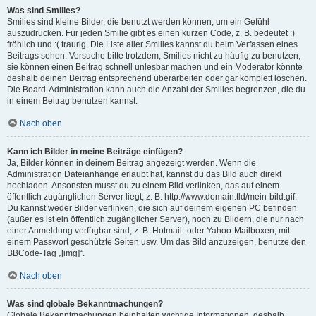
Was sind Smilies?
Smilies sind kleine Bilder, die benutzt werden können, um ein Gefühl
auszudrücken. Für jeden Smilie gibt es einen kurzen Code, z. B. bedeutet :)
fröhlich und :( traurig. Die Liste aller Smilies kannst du beim Verfassen eines
Beitrags sehen. Versuche bitte trotzdem, Smilies nicht zu häufig zu benutzen,
sie können einen Beitrag schnell unlesbar machen und ein Moderator könnte
deshalb deinen Beitrag entsprechend überarbeiten oder gar komplett löschen.
Die Board-Administration kann auch die Anzahl der Smilies begrenzen, die du
in einem Beitrag benutzen kannst.
Nach oben
Kann ich Bilder in meine Beiträge einfügen?
Ja, Bilder können in deinem Beitrag angezeigt werden. Wenn die
Administration Dateianhänge erlaubt hat, kannst du das Bild auch direkt
hochladen. Ansonsten musst du zu einem Bild verlinken, das auf einem
öffentlich zugänglichen Server liegt, z. B. http://www.domain.tld/mein-bild.gif.
Du kannst weder Bilder verlinken, die sich auf deinem eigenen PC befinden
(außer es ist ein öffentlich zugänglicher Server), noch zu Bildern, die nur nach
einer Anmeldung verfügbar sind, z. B. Hotmail- oder Yahoo-Mailboxen, mit
einem Passwort geschützte Seiten usw. Um das Bild anzuzeigen, benutze den
BBCode-Tag „[img]“.
Nach oben
Was sind globale Bekanntmachungen?
Globale Bekanntmachungen beinhalten wichtige Informationen, deshalb