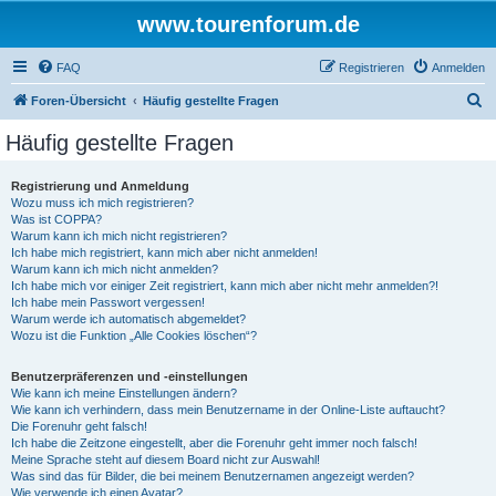
www.tourenforum.de
FAQ
Registrieren
Anmelden
S
Foren-Übersicht
Häufig gestellte Fragen
u
Häufig gestellte Fragen
c
h
Registrierung und Anmeldung
Wozu muss ich mich registrieren?
e
Was ist COPPA?
Warum kann ich mich nicht registrieren?
Ich habe mich registriert, kann mich aber nicht anmelden!
Warum kann ich mich nicht anmelden?
Ich habe mich vor einiger Zeit registriert, kann mich aber nicht mehr anmelden?!
Ich habe mein Passwort vergessen!
Warum werde ich automatisch abgemeldet?
Wozu ist die Funktion „Alle Cookies löschen“?
Benutzerpräferenzen und -einstellungen
Wie kann ich meine Einstellungen ändern?
Wie kann ich verhindern, dass mein Benutzername in der Online-Liste auftaucht?
Die Forenuhr geht falsch!
Ich habe die Zeitzone eingestellt, aber die Forenuhr geht immer noch falsch!
Meine Sprache steht auf diesem Board nicht zur Auswahl!
Was sind das für Bilder, die bei meinem Benutzernamen angezeigt werden?
Wie verwende ich einen Avatar?