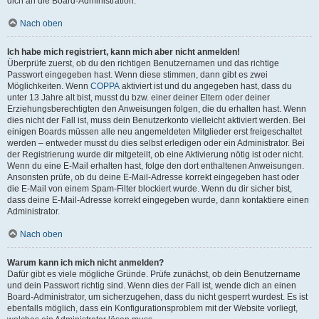
dich an die Board-Administration.
Nach oben
Ich habe mich registriert, kann mich aber nicht anmelden!
Überprüfe zuerst, ob du den richtigen Benutzernamen und das richtige
Passwort eingegeben hast. Wenn diese stimmen, dann gibt es zwei
Möglichkeiten. Wenn
COPPA
aktiviert ist und du angegeben hast, dass du
unter 13 Jahre alt bist, musst du bzw. einer deiner Eltern oder deiner
Erziehungsberechtigten den Anweisungen folgen, die du erhalten hast. Wenn
dies nicht der Fall ist, muss dein Benutzerkonto vielleicht aktiviert werden. Bei
einigen Boards müssen alle neu angemeldeten Mitglieder erst freigeschaltet
werden – entweder musst du dies selbst erledigen oder ein Administrator. Bei
der Registrierung wurde dir mitgeteilt, ob eine Aktivierung nötig ist oder nicht.
Wenn du eine E-Mail erhalten hast, folge den dort enthaltenen Anweisungen.
Ansonsten prüfe, ob du deine E-Mail-Adresse korrekt eingegeben hast oder
die E-Mail von einem Spam-Filter blockiert wurde. Wenn du dir sicher bist,
dass deine E-Mail-Adresse korrekt eingegeben wurde, dann kontaktiere einen
Administrator.
Nach oben
Warum kann ich mich nicht anmelden?
Dafür gibt es viele mögliche Gründe. Prüfe zunächst, ob dein Benutzername
und dein Passwort richtig sind. Wenn dies der Fall ist, wende dich an einen
Board-Administrator, um sicherzugehen, dass du nicht gesperrt wurdest. Es ist
ebenfalls möglich, dass ein Konfigurationsproblem mit der Website vorliegt,