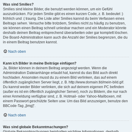
Was sind Smilies?
Smilies sind kleine Bilder, die benutzt werden können, um ein Gefühl
auszudrücken. Für jeden Smilie gibt es einen kurzen Code, z. B. bedeutet :)
fröhlich und :( traurig. Die Liste aller Smilies kannst du beim Verfassen eines
Beitrags sehen. Versuche bitte trotzdem, Smilies nicht zu häufig zu benutzen,
sie können einen Beitrag schnell unlesbar machen und ein Moderator könnte
deshalb deinen Beitrag entsprechend überarbeiten oder gar komplett löschen.
Die Board-Administration kann auch die Anzahl der Smilies begrenzen, die du
in einem Beitrag benutzen kannst.
Nach oben
Kann ich Bilder in meine Beiträge einfügen?
Ja, Bilder können in deinem Beitrag angezeigt werden. Wenn die
Administration Dateianhänge erlaubt hat, kannst du das Bild auch direkt
hochladen. Ansonsten musst du zu einem Bild verlinken, das auf einem
öffentlich zugänglichen Server liegt, z. B. http://www.domain.tld/mein-bild.gif.
Du kannst weder Bilder verlinken, die sich auf deinem eigenen PC befinden
(außer es ist ein öffentlich zugänglicher Server), noch zu Bildern, die nur nach
einer Anmeldung verfügbar sind, z. B. Hotmail- oder Yahoo-Mailboxen, mit
einem Passwort geschützte Seiten usw. Um das Bild anzuzeigen, benutze den
BBCode-Tag „[img]“.
Nach oben
Was sind globale Bekanntmachungen?
Globale Bekanntmachungen beinhalten wichtige Informationen, deshalb