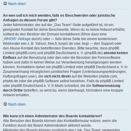
Nach oben
An wen soll ich mich wenden, falls es Beschwerden oder juristische
Anfragen zu diesem Forum gibt?
Jeder Administrator, der auf der „Das Team“-Seite aufgeführt ist, ist ein
geeigneter Kontakt für deine Beschwerde. Wenn du so keine Antwort erhältst,
solltest du den Besitzer der Domain kontaktieren (führe dazu eine
„WHOIS“-Abfrage
durch) oder — falls diese Seite bei einem kostenlosen
Webhoster wie z. B. Yahoo!, free.fr, funpic.de usw. liegt — den Support oder
den Abuse-Kontakt des betreffenden Dienstes. Bitte beachte, dass phpBB
Limited (phpBB.com) und phpBB Deutschland e. V. (phpBB.de)
absolut keinen
Einfluss
auf die Benutzung oder den oder die Benutzer der Forensoftware
haben und dafür in keiner Weise zur Verantwortung herangezogen werden
können. Kontaktiere daher nie phpBB Limited oder phpBB Deutschland e. V. in
Zusammenhang mit jeglichen juristischen Fragen (Unterlassungserklärungen,
Haftungsfragen usw.), die
sich nicht direkt
auf die Websiten phpbb.com,
phpbb.de oder die phpBB-Software selbst beziehen. Falls du phpBB Limited
oder phpBB Deutschland e. V. E-Mails schreibst, die die
Softwarenutzung
durch Dritte
betreffen, so wirst du, wenn überhaupt, höchstens eine knappe
Antwort erhalten.
Nach oben
Wie kann ich einen Administrator des Boards kontaktieren?
Alle Benutzer des Boards können das Kontaktformular nutzen, wenn die
Funktion durch die Board-Administration aktiviert wurde.
Mitglieder des Boards können zusätzlich den Link „Das Team“ verwenden.