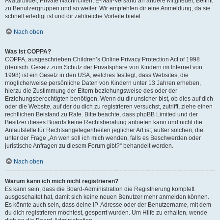
Avatarbilder, Private Nachrichten, E-Mail-Versand an andere Mitglieder, Beitritt
zu Benutzergruppen und so weiter. Wir empfehlen dir eine Anmeldung, da sie
schnell erledigt ist und dir zahlreiche Vorteile bietet.
Nach oben
Was ist COPPA?
COPPA, ausgeschrieben Children’s Online Privacy Protection Act of 1998
(deutsch: Gesetz zum Schutz der Privatsphäre von Kindern im Internet von
1998) ist ein Gesetz in den USA, welches festlegt, dass Websites, die
möglicherweise persönliche Daten von Kindern unter 13 Jahren erheben,
hierzu die Zustimmung der Eltern beziehungsweise des oder der
Erziehungsberechtigten benötigen. Wenn du dir unsicher bist, ob dies auf dich
oder die Website, auf der du dich zu registrieren versuchst, zutrifft, ziehe einen
rechtlichen Beistand zu Rate. Bitte beachte, dass phpBB Limited und der
Besitzer dieses Boards keine Rechtsberatung anbieten kann und nicht die
Anlaufstelle für Rechtsangelegenheiten jeglicher Art ist; außer solchen, die
unter der Frage „An wen soll ich mich wenden, falls es Beschwerden oder
juristische Anfragen zu diesem Forum gibt?“ behandelt werden.
Nach oben
Warum kann ich mich nicht registrieren?
Es kann sein, dass die Board-Administration die Registrierung komplett
ausgeschaltet hat, damit sich keine neuen Benutzer mehr anmelden können.
Es könnte auch sein, dass deine IP-Adresse oder der Benutzername, mit dem
du dich registrieren möchtest, gesperrt wurden. Um Hilfe zu erhalten, wende