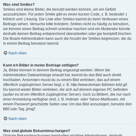
Was sind Smilies?
Smilies sind kleine Bilder, die benutzt werden können, um ein Gefühl
auszudrücken. Für jeden Smilie gibt es einen kurzen Code, z. B. bedeutet :)
fröhlich und :( traurig. Die Liste aller Smilies kannst du beim Verfassen eines
Beitrags sehen. Versuche bitte trotzdem, Smilies nicht zu häufig zu benutzen,
sie können einen Beitrag schnell unlesbar machen und ein Moderator könnte
deshalb deinen Beitrag entsprechend überarbeiten oder gar komplett löschen.
Die Board-Administration kann auch die Anzahl der Smilies begrenzen, die du
in einem Beitrag benutzen kannst.
Nach oben
Kann ich Bilder in meine Beiträge einfügen?
Ja, Bilder können in deinem Beitrag angezeigt werden. Wenn die
Administration Dateianhänge erlaubt hat, kannst du das Bild auch direkt
hochladen. Ansonsten musst du zu einem Bild verlinken, das auf einem
öffentlich zugänglichen Server liegt, z. B. http://www.domain.tld/mein-bild.gif.
Du kannst weder Bilder verlinken, die sich auf deinem eigenen PC befinden
(außer es ist ein öffentlich zugänglicher Server), noch zu Bildern, die nur nach
einer Anmeldung verfügbar sind, z. B. Hotmail- oder Yahoo-Mailboxen, mit
einem Passwort geschützte Seiten usw. Um das Bild anzuzeigen, benutze den
BBCode-Tag „[img]“.
Nach oben
Was sind globale Bekanntmachungen?
Globale Bekanntmachungen beinhalten wichtige Informationen, deshalb