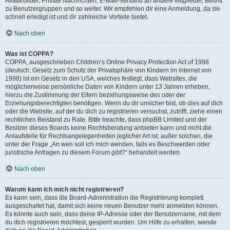
Avatarbilder, Private Nachrichten, E-Mail-Versand an andere Mitglieder, Beitritt
zu Benutzergruppen und so weiter. Wir empfehlen dir eine Anmeldung, da sie
schnell erledigt ist und dir zahlreiche Vorteile bietet.
Nach oben
Was ist COPPA?
COPPA, ausgeschrieben Children’s Online Privacy Protection Act of 1998
(deutsch: Gesetz zum Schutz der Privatsphäre von Kindern im Internet von
1998) ist ein Gesetz in den USA, welches festlegt, dass Websites, die
möglicherweise persönliche Daten von Kindern unter 13 Jahren erheben,
hierzu die Zustimmung der Eltern beziehungsweise des oder der
Erziehungsberechtigten benötigen. Wenn du dir unsicher bist, ob dies auf dich
oder die Website, auf der du dich zu registrieren versuchst, zutrifft, ziehe einen
rechtlichen Beistand zu Rate. Bitte beachte, dass phpBB Limited und der
Besitzer dieses Boards keine Rechtsberatung anbieten kann und nicht die
Anlaufstelle für Rechtsangelegenheiten jeglicher Art ist; außer solchen, die
unter der Frage „An wen soll ich mich wenden, falls es Beschwerden oder
juristische Anfragen zu diesem Forum gibt?“ behandelt werden.
Nach oben
Warum kann ich mich nicht registrieren?
Es kann sein, dass die Board-Administration die Registrierung komplett
ausgeschaltet hat, damit sich keine neuen Benutzer mehr anmelden können.
Es könnte auch sein, dass deine IP-Adresse oder der Benutzername, mit dem
du dich registrieren möchtest, gesperrt wurden. Um Hilfe zu erhalten, wende