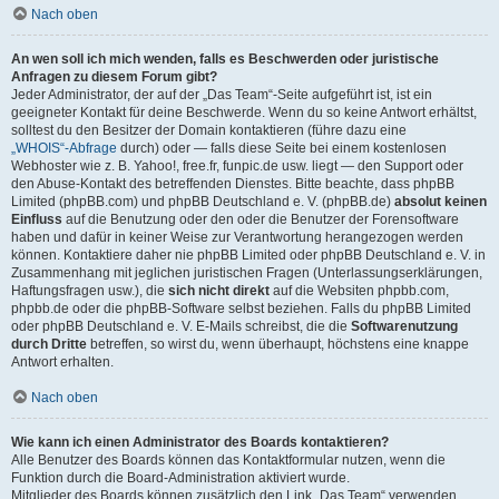
Nach oben
An wen soll ich mich wenden, falls es Beschwerden oder juristische
Anfragen zu diesem Forum gibt?
Jeder Administrator, der auf der „Das Team“-Seite aufgeführt ist, ist ein
geeigneter Kontakt für deine Beschwerde. Wenn du so keine Antwort erhältst,
solltest du den Besitzer der Domain kontaktieren (führe dazu eine
„WHOIS“-Abfrage
durch) oder — falls diese Seite bei einem kostenlosen
Webhoster wie z. B. Yahoo!, free.fr, funpic.de usw. liegt — den Support oder
den Abuse-Kontakt des betreffenden Dienstes. Bitte beachte, dass phpBB
Limited (phpBB.com) und phpBB Deutschland e. V. (phpBB.de)
absolut keinen
Einfluss
auf die Benutzung oder den oder die Benutzer der Forensoftware
haben und dafür in keiner Weise zur Verantwortung herangezogen werden
können. Kontaktiere daher nie phpBB Limited oder phpBB Deutschland e. V. in
Zusammenhang mit jeglichen juristischen Fragen (Unterlassungserklärungen,
Haftungsfragen usw.), die
sich nicht direkt
auf die Websiten phpbb.com,
phpbb.de oder die phpBB-Software selbst beziehen. Falls du phpBB Limited
oder phpBB Deutschland e. V. E-Mails schreibst, die die
Softwarenutzung
durch Dritte
betreffen, so wirst du, wenn überhaupt, höchstens eine knappe
Antwort erhalten.
Nach oben
Wie kann ich einen Administrator des Boards kontaktieren?
Alle Benutzer des Boards können das Kontaktformular nutzen, wenn die
Funktion durch die Board-Administration aktiviert wurde.
Mitglieder des Boards können zusätzlich den Link „Das Team“ verwenden.