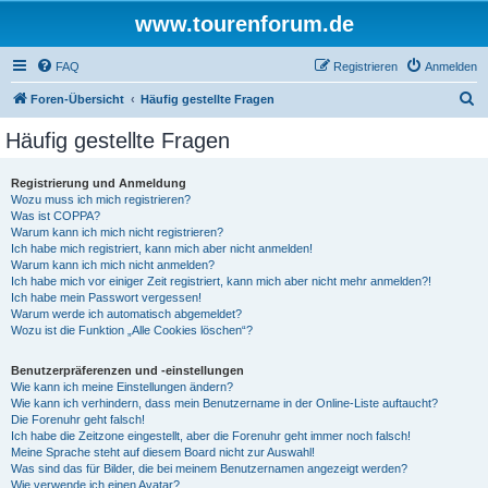
www.tourenforum.de
FAQ
Registrieren
Anmelden
S
Foren-Übersicht
Häufig gestellte Fragen
u
Häufig gestellte Fragen
c
h
Registrierung und Anmeldung
Wozu muss ich mich registrieren?
e
Was ist COPPA?
Warum kann ich mich nicht registrieren?
Ich habe mich registriert, kann mich aber nicht anmelden!
Warum kann ich mich nicht anmelden?
Ich habe mich vor einiger Zeit registriert, kann mich aber nicht mehr anmelden?!
Ich habe mein Passwort vergessen!
Warum werde ich automatisch abgemeldet?
Wozu ist die Funktion „Alle Cookies löschen“?
Benutzerpräferenzen und -einstellungen
Wie kann ich meine Einstellungen ändern?
Wie kann ich verhindern, dass mein Benutzername in der Online-Liste auftaucht?
Die Forenuhr geht falsch!
Ich habe die Zeitzone eingestellt, aber die Forenuhr geht immer noch falsch!
Meine Sprache steht auf diesem Board nicht zur Auswahl!
Was sind das für Bilder, die bei meinem Benutzernamen angezeigt werden?
Wie verwende ich einen Avatar?