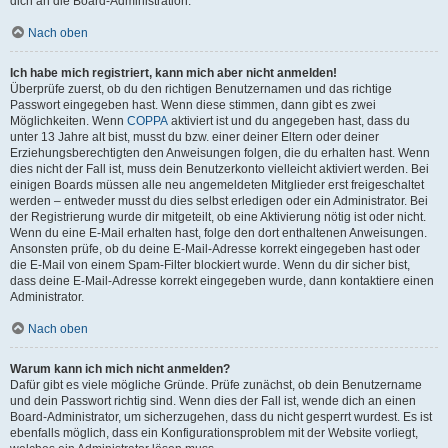
dich an die Board-Administration.
Nach oben
Ich habe mich registriert, kann mich aber nicht anmelden!
Überprüfe zuerst, ob du den richtigen Benutzernamen und das richtige
Passwort eingegeben hast. Wenn diese stimmen, dann gibt es zwei
Möglichkeiten. Wenn
COPPA
aktiviert ist und du angegeben hast, dass du
unter 13 Jahre alt bist, musst du bzw. einer deiner Eltern oder deiner
Erziehungsberechtigten den Anweisungen folgen, die du erhalten hast. Wenn
dies nicht der Fall ist, muss dein Benutzerkonto vielleicht aktiviert werden. Bei
einigen Boards müssen alle neu angemeldeten Mitglieder erst freigeschaltet
werden – entweder musst du dies selbst erledigen oder ein Administrator. Bei
der Registrierung wurde dir mitgeteilt, ob eine Aktivierung nötig ist oder nicht.
Wenn du eine E-Mail erhalten hast, folge den dort enthaltenen Anweisungen.
Ansonsten prüfe, ob du deine E-Mail-Adresse korrekt eingegeben hast oder
die E-Mail von einem Spam-Filter blockiert wurde. Wenn du dir sicher bist,
dass deine E-Mail-Adresse korrekt eingegeben wurde, dann kontaktiere einen
Administrator.
Nach oben
Warum kann ich mich nicht anmelden?
Dafür gibt es viele mögliche Gründe. Prüfe zunächst, ob dein Benutzername
und dein Passwort richtig sind. Wenn dies der Fall ist, wende dich an einen
Board-Administrator, um sicherzugehen, dass du nicht gesperrt wurdest. Es ist
ebenfalls möglich, dass ein Konfigurationsproblem mit der Website vorliegt,