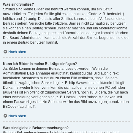
Was sind Smilies?
Smilies sind kleine Bilder, die benutzt werden können, um ein Gefühl
auszudrücken. Für jeden Smilie gibt es einen kurzen Code, z. B. bedeutet :)
fröhlich und :( traurig. Die Liste aller Smilies kannst du beim Verfassen eines
Beitrags sehen. Versuche bitte trotzdem, Smilies nicht zu häufig zu benutzen,
sie können einen Beitrag schnell unlesbar machen und ein Moderator könnte
deshalb deinen Beitrag entsprechend überarbeiten oder gar komplett löschen.
Die Board-Administration kann auch die Anzahl der Smilies begrenzen, die du
in einem Beitrag benutzen kannst.
Nach oben
Kann ich Bilder in meine Beiträge einfügen?
Ja, Bilder können in deinem Beitrag angezeigt werden. Wenn die
Administration Dateianhänge erlaubt hat, kannst du das Bild auch direkt
hochladen. Ansonsten musst du zu einem Bild verlinken, das auf einem
öffentlich zugänglichen Server liegt, z. B. http://www.domain.tld/mein-bild.gif.
Du kannst weder Bilder verlinken, die sich auf deinem eigenen PC befinden
(außer es ist ein öffentlich zugänglicher Server), noch zu Bildern, die nur nach
einer Anmeldung verfügbar sind, z. B. Hotmail- oder Yahoo-Mailboxen, mit
einem Passwort geschützte Seiten usw. Um das Bild anzuzeigen, benutze den
BBCode-Tag „[img]“.
Nach oben
Was sind globale Bekanntmachungen?
Globale Bekanntmachungen beinhalten wichtige Informationen, deshalb