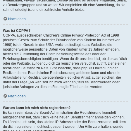
Avatarbilder, Private Nachrichten, E-Mail-Versand an andere Mitglieder, Beitritt
zu Benutzergruppen und so weiter. Wir empfehlen dir eine Anmeldung, da sie
schnell erledigt ist und dir zahlreiche Vorteile bietet.
Nach oben
Was ist COPPA?
COPPA, ausgeschrieben Children’s Online Privacy Protection Act of 1998
(deutsch: Gesetz zum Schutz der Privatsphäre von Kindern im Internet von
1998) ist ein Gesetz in den USA, welches festlegt, dass Websites, die
möglicherweise persönliche Daten von Kindern unter 13 Jahren erheben,
hierzu die Zustimmung der Eltern beziehungsweise des oder der
Erziehungsberechtigten benötigen. Wenn du dir unsicher bist, ob dies auf dich
oder die Website, auf der du dich zu registrieren versuchst, zutrifft, ziehe einen
rechtlichen Beistand zu Rate. Bitte beachte, dass phpBB Limited und der
Besitzer dieses Boards keine Rechtsberatung anbieten kann und nicht die
Anlaufstelle für Rechtsangelegenheiten jeglicher Art ist; außer solchen, die
unter der Frage „An wen soll ich mich wenden, falls es Beschwerden oder
juristische Anfragen zu diesem Forum gibt?“ behandelt werden.
Nach oben
Warum kann ich mich nicht registrieren?
Es kann sein, dass die Board-Administration die Registrierung komplett
ausgeschaltet hat, damit sich keine neuen Benutzer mehr anmelden können.
Es könnte auch sein, dass deine IP-Adresse oder der Benutzername, mit dem
du dich registrieren möchtest, gesperrt wurden. Um Hilfe zu erhalten, wende