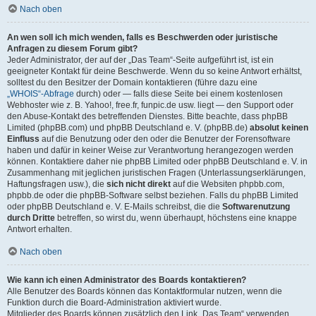
Nach oben
An wen soll ich mich wenden, falls es Beschwerden oder juristische
Anfragen zu diesem Forum gibt?
Jeder Administrator, der auf der „Das Team“-Seite aufgeführt ist, ist ein
geeigneter Kontakt für deine Beschwerde. Wenn du so keine Antwort erhältst,
solltest du den Besitzer der Domain kontaktieren (führe dazu eine
„WHOIS“-Abfrage
durch) oder — falls diese Seite bei einem kostenlosen
Webhoster wie z. B. Yahoo!, free.fr, funpic.de usw. liegt — den Support oder
den Abuse-Kontakt des betreffenden Dienstes. Bitte beachte, dass phpBB
Limited (phpBB.com) und phpBB Deutschland e. V. (phpBB.de)
absolut keinen
Einfluss
auf die Benutzung oder den oder die Benutzer der Forensoftware
haben und dafür in keiner Weise zur Verantwortung herangezogen werden
können. Kontaktiere daher nie phpBB Limited oder phpBB Deutschland e. V. in
Zusammenhang mit jeglichen juristischen Fragen (Unterlassungserklärungen,
Haftungsfragen usw.), die
sich nicht direkt
auf die Websiten phpbb.com,
phpbb.de oder die phpBB-Software selbst beziehen. Falls du phpBB Limited
oder phpBB Deutschland e. V. E-Mails schreibst, die die
Softwarenutzung
durch Dritte
betreffen, so wirst du, wenn überhaupt, höchstens eine knappe
Antwort erhalten.
Nach oben
Wie kann ich einen Administrator des Boards kontaktieren?
Alle Benutzer des Boards können das Kontaktformular nutzen, wenn die
Funktion durch die Board-Administration aktiviert wurde.
Mitglieder des Boards können zusätzlich den Link „Das Team“ verwenden.