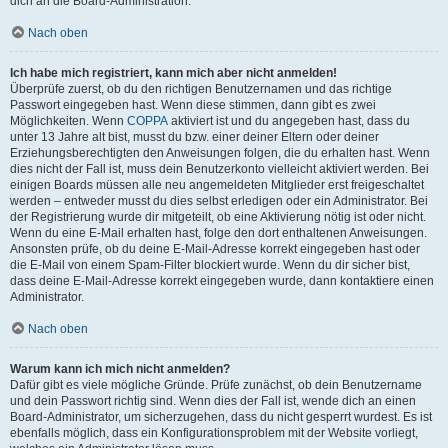
dich an die Board-Administration.
Nach oben
Ich habe mich registriert, kann mich aber nicht anmelden!
Überprüfe zuerst, ob du den richtigen Benutzernamen und das richtige
Passwort eingegeben hast. Wenn diese stimmen, dann gibt es zwei
Möglichkeiten. Wenn
COPPA
aktiviert ist und du angegeben hast, dass du
unter 13 Jahre alt bist, musst du bzw. einer deiner Eltern oder deiner
Erziehungsberechtigten den Anweisungen folgen, die du erhalten hast. Wenn
dies nicht der Fall ist, muss dein Benutzerkonto vielleicht aktiviert werden. Bei
einigen Boards müssen alle neu angemeldeten Mitglieder erst freigeschaltet
werden – entweder musst du dies selbst erledigen oder ein Administrator. Bei
der Registrierung wurde dir mitgeteilt, ob eine Aktivierung nötig ist oder nicht.
Wenn du eine E-Mail erhalten hast, folge den dort enthaltenen Anweisungen.
Ansonsten prüfe, ob du deine E-Mail-Adresse korrekt eingegeben hast oder
die E-Mail von einem Spam-Filter blockiert wurde. Wenn du dir sicher bist,
dass deine E-Mail-Adresse korrekt eingegeben wurde, dann kontaktiere einen
Administrator.
Nach oben
Warum kann ich mich nicht anmelden?
Dafür gibt es viele mögliche Gründe. Prüfe zunächst, ob dein Benutzername
und dein Passwort richtig sind. Wenn dies der Fall ist, wende dich an einen
Board-Administrator, um sicherzugehen, dass du nicht gesperrt wurdest. Es ist
ebenfalls möglich, dass ein Konfigurationsproblem mit der Website vorliegt,