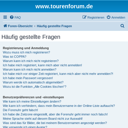
www.tourenforum.de
FAQ
Registrieren
Anmelden
S
Foren-Übersicht
Häufig gestellte Fragen
u
Häufig gestellte Fragen
c
h
Registrierung und Anmeldung
Wozu muss ich mich registrieren?
e
Was ist COPPA?
Warum kann ich mich nicht registrieren?
Ich habe mich registriert, kann mich aber nicht anmelden!
Warum kann ich mich nicht anmelden?
Ich habe mich vor einiger Zeit registriert, kann mich aber nicht mehr anmelden?!
Ich habe mein Passwort vergessen!
Warum werde ich automatisch abgemeldet?
Wozu ist die Funktion „Alle Cookies löschen“?
Benutzerpräferenzen und -einstellungen
Wie kann ich meine Einstellungen ändern?
Wie kann ich verhindern, dass mein Benutzername in der Online-Liste auftaucht?
Die Forenuhr geht falsch!
Ich habe die Zeitzone eingestellt, aber die Forenuhr geht immer noch falsch!
Meine Sprache steht auf diesem Board nicht zur Auswahl!
Was sind das für Bilder, die bei meinem Benutzernamen angezeigt werden?
Wie verwende ich einen Avatar?