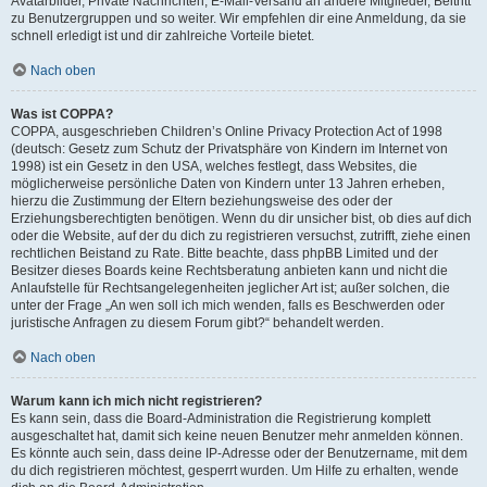
Avatarbilder, Private Nachrichten, E-Mail-Versand an andere Mitglieder, Beitritt
zu Benutzergruppen und so weiter. Wir empfehlen dir eine Anmeldung, da sie
schnell erledigt ist und dir zahlreiche Vorteile bietet.
Nach oben
Was ist COPPA?
COPPA, ausgeschrieben Children’s Online Privacy Protection Act of 1998
(deutsch: Gesetz zum Schutz der Privatsphäre von Kindern im Internet von
1998) ist ein Gesetz in den USA, welches festlegt, dass Websites, die
möglicherweise persönliche Daten von Kindern unter 13 Jahren erheben,
hierzu die Zustimmung der Eltern beziehungsweise des oder der
Erziehungsberechtigten benötigen. Wenn du dir unsicher bist, ob dies auf dich
oder die Website, auf der du dich zu registrieren versuchst, zutrifft, ziehe einen
rechtlichen Beistand zu Rate. Bitte beachte, dass phpBB Limited und der
Besitzer dieses Boards keine Rechtsberatung anbieten kann und nicht die
Anlaufstelle für Rechtsangelegenheiten jeglicher Art ist; außer solchen, die
unter der Frage „An wen soll ich mich wenden, falls es Beschwerden oder
juristische Anfragen zu diesem Forum gibt?“ behandelt werden.
Nach oben
Warum kann ich mich nicht registrieren?
Es kann sein, dass die Board-Administration die Registrierung komplett
ausgeschaltet hat, damit sich keine neuen Benutzer mehr anmelden können.
Es könnte auch sein, dass deine IP-Adresse oder der Benutzername, mit dem
du dich registrieren möchtest, gesperrt wurden. Um Hilfe zu erhalten, wende