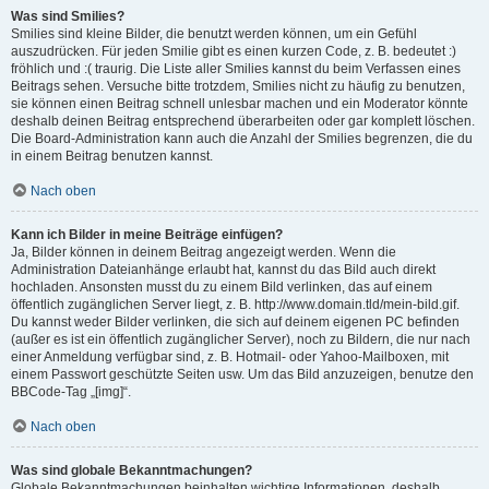
Was sind Smilies?
Smilies sind kleine Bilder, die benutzt werden können, um ein Gefühl
auszudrücken. Für jeden Smilie gibt es einen kurzen Code, z. B. bedeutet :)
fröhlich und :( traurig. Die Liste aller Smilies kannst du beim Verfassen eines
Beitrags sehen. Versuche bitte trotzdem, Smilies nicht zu häufig zu benutzen,
sie können einen Beitrag schnell unlesbar machen und ein Moderator könnte
deshalb deinen Beitrag entsprechend überarbeiten oder gar komplett löschen.
Die Board-Administration kann auch die Anzahl der Smilies begrenzen, die du
in einem Beitrag benutzen kannst.
Nach oben
Kann ich Bilder in meine Beiträge einfügen?
Ja, Bilder können in deinem Beitrag angezeigt werden. Wenn die
Administration Dateianhänge erlaubt hat, kannst du das Bild auch direkt
hochladen. Ansonsten musst du zu einem Bild verlinken, das auf einem
öffentlich zugänglichen Server liegt, z. B. http://www.domain.tld/mein-bild.gif.
Du kannst weder Bilder verlinken, die sich auf deinem eigenen PC befinden
(außer es ist ein öffentlich zugänglicher Server), noch zu Bildern, die nur nach
einer Anmeldung verfügbar sind, z. B. Hotmail- oder Yahoo-Mailboxen, mit
einem Passwort geschützte Seiten usw. Um das Bild anzuzeigen, benutze den
BBCode-Tag „[img]“.
Nach oben
Was sind globale Bekanntmachungen?
Globale Bekanntmachungen beinhalten wichtige Informationen, deshalb