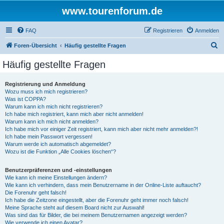
www.tourenforum.de
FAQ
Registrieren
Anmelden
S
Foren-Übersicht
Häufig gestellte Fragen
u
Häufig gestellte Fragen
c
h
Registrierung und Anmeldung
Wozu muss ich mich registrieren?
e
Was ist COPPA?
Warum kann ich mich nicht registrieren?
Ich habe mich registriert, kann mich aber nicht anmelden!
Warum kann ich mich nicht anmelden?
Ich habe mich vor einiger Zeit registriert, kann mich aber nicht mehr anmelden?!
Ich habe mein Passwort vergessen!
Warum werde ich automatisch abgemeldet?
Wozu ist die Funktion „Alle Cookies löschen“?
Benutzerpräferenzen und -einstellungen
Wie kann ich meine Einstellungen ändern?
Wie kann ich verhindern, dass mein Benutzername in der Online-Liste auftaucht?
Die Forenuhr geht falsch!
Ich habe die Zeitzone eingestellt, aber die Forenuhr geht immer noch falsch!
Meine Sprache steht auf diesem Board nicht zur Auswahl!
Was sind das für Bilder, die bei meinem Benutzernamen angezeigt werden?
Wie verwende ich einen Avatar?