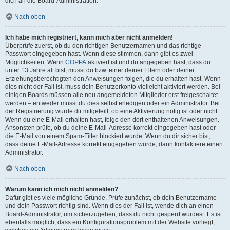
dich an die Board-Administration.
Nach oben
Ich habe mich registriert, kann mich aber nicht anmelden!
Überprüfe zuerst, ob du den richtigen Benutzernamen und das richtige
Passwort eingegeben hast. Wenn diese stimmen, dann gibt es zwei
Möglichkeiten. Wenn
COPPA
aktiviert ist und du angegeben hast, dass du
unter 13 Jahre alt bist, musst du bzw. einer deiner Eltern oder deiner
Erziehungsberechtigten den Anweisungen folgen, die du erhalten hast. Wenn
dies nicht der Fall ist, muss dein Benutzerkonto vielleicht aktiviert werden. Bei
einigen Boards müssen alle neu angemeldeten Mitglieder erst freigeschaltet
werden – entweder musst du dies selbst erledigen oder ein Administrator. Bei
der Registrierung wurde dir mitgeteilt, ob eine Aktivierung nötig ist oder nicht.
Wenn du eine E-Mail erhalten hast, folge den dort enthaltenen Anweisungen.
Ansonsten prüfe, ob du deine E-Mail-Adresse korrekt eingegeben hast oder
die E-Mail von einem Spam-Filter blockiert wurde. Wenn du dir sicher bist,
dass deine E-Mail-Adresse korrekt eingegeben wurde, dann kontaktiere einen
Administrator.
Nach oben
Warum kann ich mich nicht anmelden?
Dafür gibt es viele mögliche Gründe. Prüfe zunächst, ob dein Benutzername
und dein Passwort richtig sind. Wenn dies der Fall ist, wende dich an einen
Board-Administrator, um sicherzugehen, dass du nicht gesperrt wurdest. Es ist
ebenfalls möglich, dass ein Konfigurationsproblem mit der Website vorliegt,