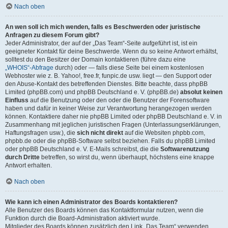
Nach oben
An wen soll ich mich wenden, falls es Beschwerden oder juristische
Anfragen zu diesem Forum gibt?
Jeder Administrator, der auf der „Das Team“-Seite aufgeführt ist, ist ein
geeigneter Kontakt für deine Beschwerde. Wenn du so keine Antwort erhältst,
solltest du den Besitzer der Domain kontaktieren (führe dazu eine
„WHOIS“-Abfrage
durch) oder — falls diese Seite bei einem kostenlosen
Webhoster wie z. B. Yahoo!, free.fr, funpic.de usw. liegt — den Support oder
den Abuse-Kontakt des betreffenden Dienstes. Bitte beachte, dass phpBB
Limited (phpBB.com) und phpBB Deutschland e. V. (phpBB.de)
absolut keinen
Einfluss
auf die Benutzung oder den oder die Benutzer der Forensoftware
haben und dafür in keiner Weise zur Verantwortung herangezogen werden
können. Kontaktiere daher nie phpBB Limited oder phpBB Deutschland e. V. in
Zusammenhang mit jeglichen juristischen Fragen (Unterlassungserklärungen,
Haftungsfragen usw.), die
sich nicht direkt
auf die Websiten phpbb.com,
phpbb.de oder die phpBB-Software selbst beziehen. Falls du phpBB Limited
oder phpBB Deutschland e. V. E-Mails schreibst, die die
Softwarenutzung
durch Dritte
betreffen, so wirst du, wenn überhaupt, höchstens eine knappe
Antwort erhalten.
Nach oben
Wie kann ich einen Administrator des Boards kontaktieren?
Alle Benutzer des Boards können das Kontaktformular nutzen, wenn die
Funktion durch die Board-Administration aktiviert wurde.
Mitglieder des Boards können zusätzlich den Link „Das Team“ verwenden.