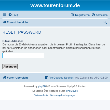
www.tourenforum.de
FAQ
Registrieren
Anmelden
S
Foren-Übersicht
u
RESET_PASSWORD
c
h
E-Mail-Adresse:
Du musst die E-Mail-Adresse angeben, die in deinem Profil hinterlegt ist. Diese hast du
e
bei der Registrierung angegeben oder nachträglich in deinem persönlichen Bereich
geändert.
Foren-Übersicht
Alle Cookies löschen
Alle Zeiten sind
UTC+02:00
Powered by
phpBB
® Forum Software © phpBB Limited
Deutsche Übersetzung durch
phpBB.de
Datenschutz
|
Nutzungsbedingungen