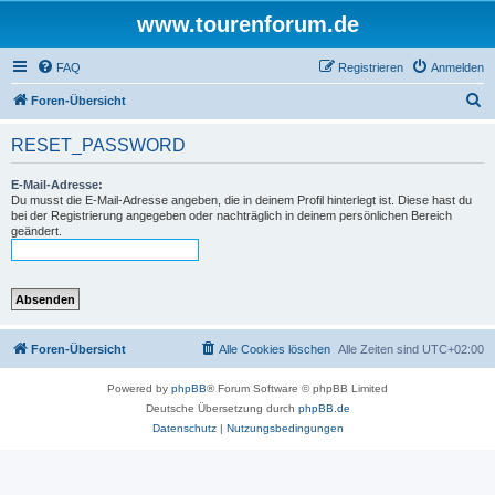
www.tourenforum.de
FAQ
Registrieren
Anmelden
S
Foren-Übersicht
u
RESET_PASSWORD
c
h
E-Mail-Adresse:
Du musst die E-Mail-Adresse angeben, die in deinem Profil hinterlegt ist. Diese hast du
e
bei der Registrierung angegeben oder nachträglich in deinem persönlichen Bereich
geändert.
Foren-Übersicht
Alle Cookies löschen
Alle Zeiten sind
UTC+02:00
Powered by
phpBB
® Forum Software © phpBB Limited
Deutsche Übersetzung durch
phpBB.de
Datenschutz
|
Nutzungsbedingungen