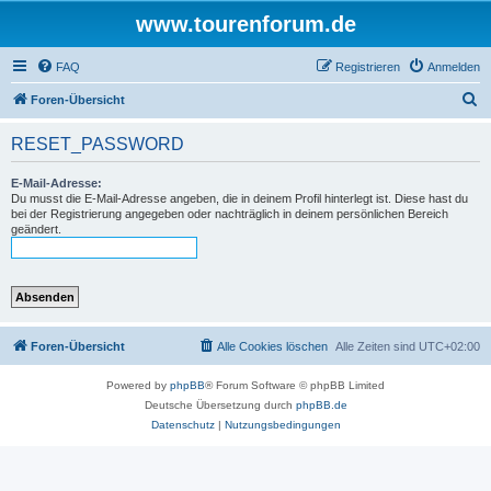
www.tourenforum.de
FAQ
Registrieren
Anmelden
S
Foren-Übersicht
u
RESET_PASSWORD
c
h
E-Mail-Adresse:
Du musst die E-Mail-Adresse angeben, die in deinem Profil hinterlegt ist. Diese hast du
e
bei der Registrierung angegeben oder nachträglich in deinem persönlichen Bereich
geändert.
Foren-Übersicht
Alle Cookies löschen
Alle Zeiten sind
UTC+02:00
Powered by
phpBB
® Forum Software © phpBB Limited
Deutsche Übersetzung durch
phpBB.de
Datenschutz
|
Nutzungsbedingungen