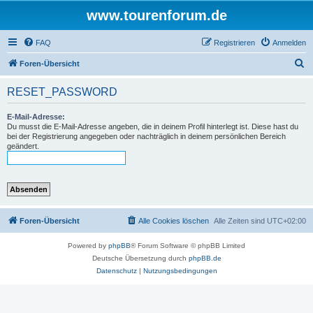
www.tourenforum.de
FAQ
Registrieren
Anmelden
S
Foren-Übersicht
u
RESET_PASSWORD
c
h
E-Mail-Adresse:
Du musst die E-Mail-Adresse angeben, die in deinem Profil hinterlegt ist. Diese hast du
e
bei der Registrierung angegeben oder nachträglich in deinem persönlichen Bereich
geändert.
Foren-Übersicht
Alle Cookies löschen
Alle Zeiten sind
UTC+02:00
Powered by
phpBB
® Forum Software © phpBB Limited
Deutsche Übersetzung durch
phpBB.de
Datenschutz
|
Nutzungsbedingungen