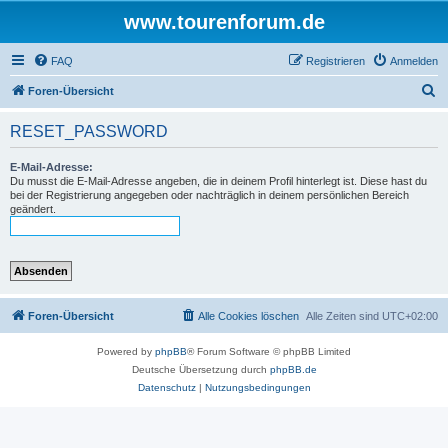
www.tourenforum.de
FAQ
Registrieren
Anmelden
S
Foren-Übersicht
u
RESET_PASSWORD
c
h
E-Mail-Adresse:
Du musst die E-Mail-Adresse angeben, die in deinem Profil hinterlegt ist. Diese hast du
e
bei der Registrierung angegeben oder nachträglich in deinem persönlichen Bereich
geändert.
Foren-Übersicht
Alle Cookies löschen
Alle Zeiten sind
UTC+02:00
Powered by
phpBB
® Forum Software © phpBB Limited
Deutsche Übersetzung durch
phpBB.de
Datenschutz
|
Nutzungsbedingungen