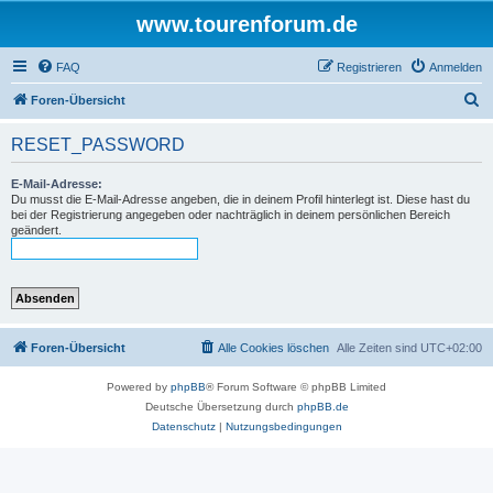
www.tourenforum.de
FAQ
Registrieren
Anmelden
S
Foren-Übersicht
u
RESET_PASSWORD
c
h
E-Mail-Adresse:
Du musst die E-Mail-Adresse angeben, die in deinem Profil hinterlegt ist. Diese hast du
e
bei der Registrierung angegeben oder nachträglich in deinem persönlichen Bereich
geändert.
Foren-Übersicht
Alle Cookies löschen
Alle Zeiten sind
UTC+02:00
Powered by
phpBB
® Forum Software © phpBB Limited
Deutsche Übersetzung durch
phpBB.de
Datenschutz
|
Nutzungsbedingungen