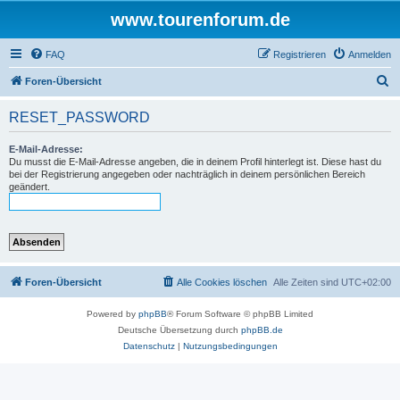
www.tourenforum.de
FAQ
Registrieren
Anmelden
S
Foren-Übersicht
u
RESET_PASSWORD
c
h
E-Mail-Adresse:
Du musst die E-Mail-Adresse angeben, die in deinem Profil hinterlegt ist. Diese hast du
e
bei der Registrierung angegeben oder nachträglich in deinem persönlichen Bereich
geändert.
Foren-Übersicht
Alle Cookies löschen
Alle Zeiten sind
UTC+02:00
Powered by
phpBB
® Forum Software © phpBB Limited
Deutsche Übersetzung durch
phpBB.de
Datenschutz
|
Nutzungsbedingungen