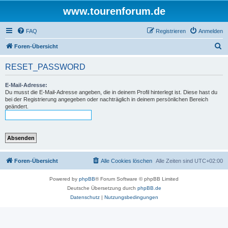
www.tourenforum.de
FAQ
Registrieren
Anmelden
S
Foren-Übersicht
u
RESET_PASSWORD
c
h
E-Mail-Adresse:
Du musst die E-Mail-Adresse angeben, die in deinem Profil hinterlegt ist. Diese hast du
e
bei der Registrierung angegeben oder nachträglich in deinem persönlichen Bereich
geändert.
Foren-Übersicht
Alle Cookies löschen
Alle Zeiten sind
UTC+02:00
Powered by
phpBB
® Forum Software © phpBB Limited
Deutsche Übersetzung durch
phpBB.de
Datenschutz
|
Nutzungsbedingungen