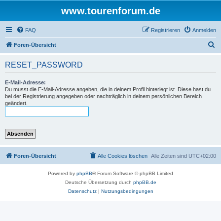
www.tourenforum.de
FAQ
Registrieren
Anmelden
S
Foren-Übersicht
u
RESET_PASSWORD
c
h
E-Mail-Adresse:
Du musst die E-Mail-Adresse angeben, die in deinem Profil hinterlegt ist. Diese hast du
e
bei der Registrierung angegeben oder nachträglich in deinem persönlichen Bereich
geändert.
Foren-Übersicht
Alle Cookies löschen
Alle Zeiten sind
UTC+02:00
Powered by
phpBB
® Forum Software © phpBB Limited
Deutsche Übersetzung durch
phpBB.de
Datenschutz
|
Nutzungsbedingungen