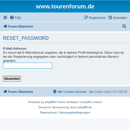
www.tourenforum.de
FAQ
Registrieren
Anmelden
S
Foren-Übersicht
u
RESET_PASSWORD
c
h
E-Mail-Adresse:
Du musst die E-Mail-Adresse angeben, die in deinem Profil hinterlegt ist. Diese hast du
e
bei der Registrierung angegeben oder nachträglich in deinem persönlichen Bereich
geändert.
Foren-Übersicht
Alle Cookies löschen
Alle Zeiten sind
UTC+02:00
Powered by
phpBB
® Forum Software © phpBB Limited
Deutsche Übersetzung durch
phpBB.de
Datenschutz
|
Nutzungsbedingungen