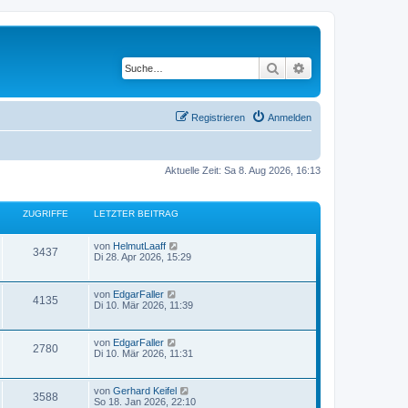
Suche
Erweiterte Suche
Registrieren
Anmelden
Aktuelle Zeit: Sa 8. Aug 2026, 16:13
ZUGRIFFE
LETZTER BEITRAG
von
HelmutLaaff
3437
Di 28. Apr 2026, 15:29
von
EdgarFaller
4135
Di 10. Mär 2026, 11:39
von
EdgarFaller
2780
Di 10. Mär 2026, 11:31
von
Gerhard Keifel
3588
So 18. Jan 2026, 22:10