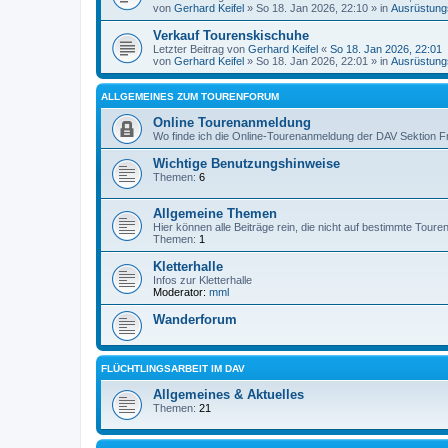
von
Gerhard Keifel
» So 18. Jan 2026, 22:10 » in
Ausrüstung
Verkauf Tourenskischuhe
Letzter Beitrag von
Gerhard Keifel
«
So 18. Jan 2026, 22:01
von
Gerhard Keifel
» So 18. Jan 2026, 22:01 » in
Ausrüstung
ALLGEMEINES ZUM TOURENFORUM
Online Tourenanmeldung
Wo finde ich die Online-Tourenanmeldung der DAV Sektion F
Wichtige Benutzungshinweise
Themen:
6
Allgemeine Themen
Hier können alle Beiträge rein, die nicht auf bestimmte Tour
Themen:
1
Kletterhalle
Infos zur Kletterhalle
Moderator:
mml
Wanderforum
FLÜCHTLINGSARBEIT IM DAV
Allgemeines & Aktuelles
Themen:
21