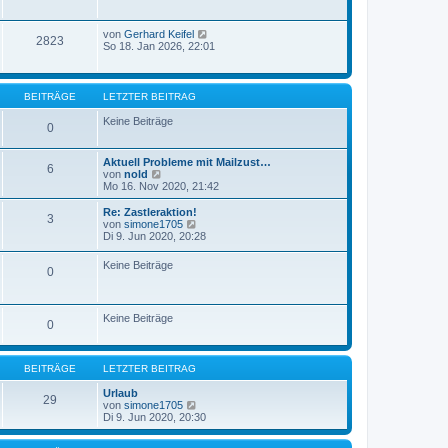
von
Gerhard Keifel
2823
So 18. Jan 2026, 22:01
BEITRÄGE
LETZTER BEITRAG
Keine Beiträge
0
Aktuell Probleme mit Mailzust…
6
N
von
nold
e
Mo 16. Nov 2020, 21:42
u
e
Re: Zastleraktion!
3
s
N
von
simone1705
t
e
Di 9. Jun 2020, 20:28
e
u
r
e
Keine Beiträge
B
0
s
e
t
i
e
t
r
r
Keine Beiträge
B
0
a
e
g
i
t
r
BEITRÄGE
LETZTER BEITRAG
a
g
Urlaub
29
N
von
simone1705
e
Di 9. Jun 2020, 20:30
u
e