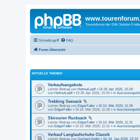
www.tourenforum
Tourenforum der DAV Sektion Freib
Schnellzugriff
FAQ
Foren-Übersicht
AKTUELLE THEMEN
Verkaufsangebote
Letzter Beitrag von
HelmutLaaff
«
Di 28. Apr 2026, 15:29
von
HelmutLaaff
» Di 28. Apr 2026, 15:29 » in
Ausrüstungsbö
Trekking Seesack
Letzter Beitrag von
EdgarFaller
«
Di 10. Mär 2026, 11:39
von
EdgarFaller
» Di 10. Mär 2026, 11:39 » in
Ausrüstungsbö
Skirouren Rucksack
Letzter Beitrag von
EdgarFaller
«
Di 10. Mär 2026, 11:31
von
EdgarFaller
» Di 10. Mär 2026, 11:31 » in
Ausrüstungsbö
Verkauf Langlaufschuhe Classik
Letzter Beitrag von
Gerhard Keifel
«
So 18. Jan 2026, 22:10