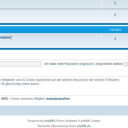
0
6
THEMEN
nutzer)
4
Ich habe mein Passwort vergessen
|
Angemeldet bleiben
re Mitglieder und 31 Gäste (basierend auf den aktiven Besuchern der letzten 5 Minuten)
38 gleichzeitig online waren.
t
4081
• Unser neuestes Mitglied:
maierjacqueline
Powered by
phpBB
® Forum Software © phpBB Limited
Deutsche Übersetzung durch
phpBB.de