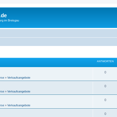
.de
urg im Breisgau
ANTWORTEN
0
rse
»
Verkaufsangebote
0
rse
»
Verkaufsangebote
0
rse
»
Verkaufsangebote
0