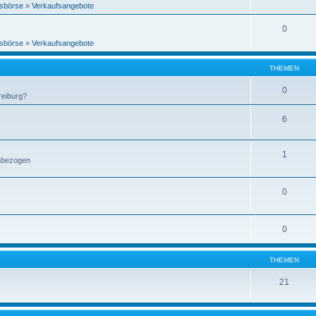
sbörse
»
Verkaufsangebote
0
sbörse
»
Verkaufsangebote
THEMEN
0
reiburg?
6
1
enbezogen
0
0
THEMEN
21