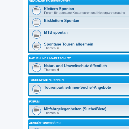
SPONTANE TOUREN/EVENTS
Klettern Spontan
Forum für spontane Klettertouren und Kletterpartnersuche
Eisklettern Spontan
MTB spontan
Spontane Touren allgemein
Themen:
6
NATUR- UND UMWELTSCHUTZ
Natur- und Umweltschutz öffentlich
Themen:
6
TOURENPARTNERINNEN
TourenpartnerInnen-Suche/-Angebote
FORUM
Mitfahrgelegenheiten (Suche/Biete)
Themen:
6
AUSRÜSTUNGSBÖRSE