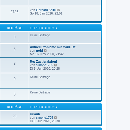
von
Gerhard Keifel
2786
So 18. Jan 2026, 22:01
BEITRÄGE
LETZTER BEITRAG
Keine Beiträge
0
Aktuell Probleme mit Mailzust…
6
N
von
nold
e
Mo 16. Nov 2020, 21:42
u
e
Re: Zastleraktion!
3
s
N
von
simone1705
t
e
Di 9. Jun 2020, 20:28
e
u
r
e
Keine Beiträge
B
0
s
e
t
i
e
t
r
r
Keine Beiträge
B
0
a
e
g
i
t
r
BEITRÄGE
LETZTER BEITRAG
a
g
Urlaub
29
N
von
simone1705
e
Di 9. Jun 2020, 20:30
u
e