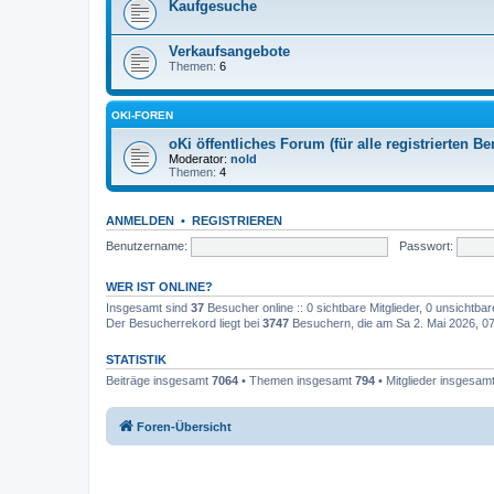
Kaufgesuche
Verkaufsangebote
Themen:
6
OKI-FOREN
oKi öffentliches Forum (für alle registrierten Be
Moderator:
nold
Themen:
4
ANMELDEN
•
REGISTRIEREN
Benutzername:
Passwort:
WER IST ONLINE?
Insgesamt sind
37
Besucher online :: 0 sichtbare Mitglieder, 0 unsichtba
Der Besucherrekord liegt bei
3747
Besuchern, die am Sa 2. Mai 2026, 07:
STATISTIK
Beiträge insgesamt
7064
• Themen insgesamt
794
• Mitglieder insgesam
Foren-Übersicht