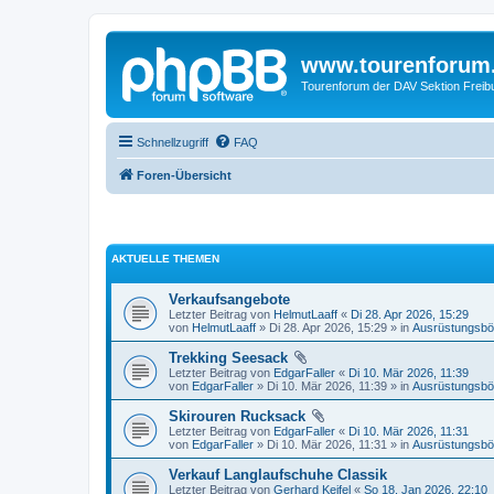
www.tourenforum
Tourenforum der DAV Sektion Freib
Schnellzugriff
FAQ
Foren-Übersicht
AKTUELLE THEMEN
Verkaufsangebote
Letzter Beitrag von
HelmutLaaff
«
Di 28. Apr 2026, 15:29
von
HelmutLaaff
» Di 28. Apr 2026, 15:29 » in
Ausrüstungsbö
Trekking Seesack
Letzter Beitrag von
EdgarFaller
«
Di 10. Mär 2026, 11:39
von
EdgarFaller
» Di 10. Mär 2026, 11:39 » in
Ausrüstungsbö
Skirouren Rucksack
Letzter Beitrag von
EdgarFaller
«
Di 10. Mär 2026, 11:31
von
EdgarFaller
» Di 10. Mär 2026, 11:31 » in
Ausrüstungsbö
Verkauf Langlaufschuhe Classik
Letzter Beitrag von
Gerhard Keifel
«
So 18. Jan 2026, 22:10