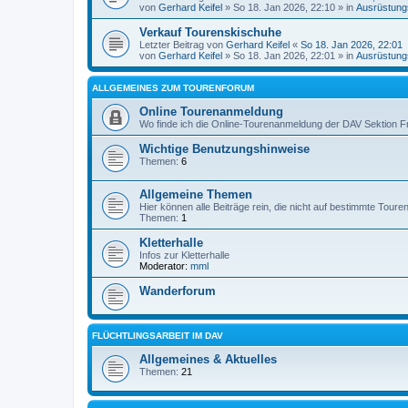
von
Gerhard Keifel
» So 18. Jan 2026, 22:10 » in
Ausrüstung
Verkauf Tourenskischuhe
Letzter Beitrag von
Gerhard Keifel
«
So 18. Jan 2026, 22:01
von
Gerhard Keifel
» So 18. Jan 2026, 22:01 » in
Ausrüstung
ALLGEMEINES ZUM TOURENFORUM
Online Tourenanmeldung
Wo finde ich die Online-Tourenanmeldung der DAV Sektion F
Wichtige Benutzungshinweise
Themen:
6
Allgemeine Themen
Hier können alle Beiträge rein, die nicht auf bestimmte Tour
Themen:
1
Kletterhalle
Infos zur Kletterhalle
Moderator:
mml
Wanderforum
FLÜCHTLINGSARBEIT IM DAV
Allgemeines & Aktuelles
Themen:
21