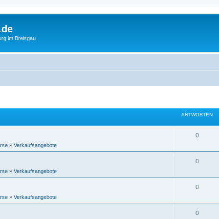
.de
urg im Breisgau
ANTWORTEN
0
rse
»
Verkaufsangebote
0
rse
»
Verkaufsangebote
0
rse
»
Verkaufsangebote
0