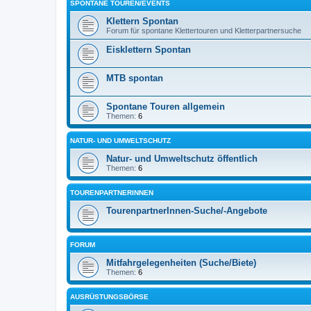
SPONTANE TOUREN/EVENTS
Klettern Spontan
Forum für spontane Klettertouren und Kletterpartnersuche
Eisklettern Spontan
MTB spontan
Spontane Touren allgemein
Themen:
6
NATUR- UND UMWELTSCHUTZ
Natur- und Umweltschutz öffentlich
Themen:
6
TOURENPARTNERINNEN
TourenpartnerInnen-Suche/-Angebote
FORUM
Mitfahrgelegenheiten (Suche/Biete)
Themen:
6
AUSRÜSTUNGSBÖRSE