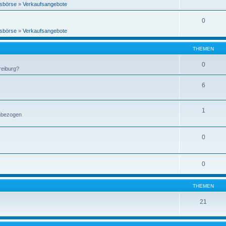
sbörse
»
Verkaufsangebote
0
sbörse
»
Verkaufsangebote
THEMEN
0
reiburg?
6
1
enbezogen
0
0
THEMEN
21