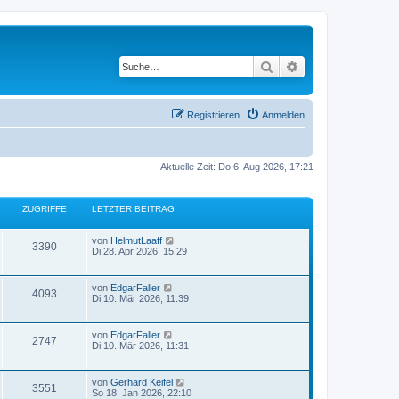
Suche
Erweiterte Suche
Registrieren
Anmelden
Aktuelle Zeit: Do 6. Aug 2026, 17:21
ZUGRIFFE
LETZTER BEITRAG
von
HelmutLaaff
3390
Di 28. Apr 2026, 15:29
von
EdgarFaller
4093
Di 10. Mär 2026, 11:39
von
EdgarFaller
2747
Di 10. Mär 2026, 11:31
von
Gerhard Keifel
3551
So 18. Jan 2026, 22:10