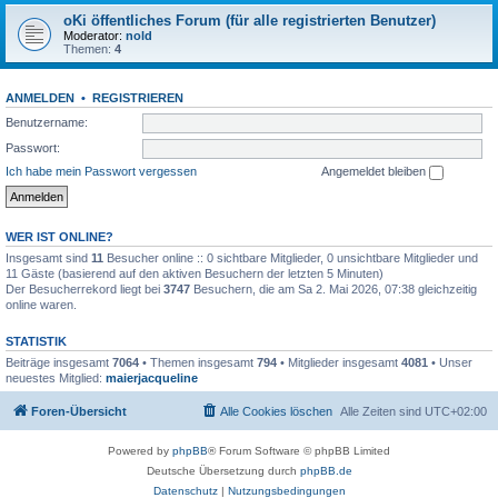
oKi öffentliches Forum (für alle registrierten Benutzer)
Moderator:
nold
Themen:
4
ANMELDEN
•
REGISTRIEREN
Benutzername:
Passwort:
Ich habe mein Passwort vergessen
Angemeldet bleiben
WER IST ONLINE?
Insgesamt sind
11
Besucher online :: 0 sichtbare Mitglieder, 0 unsichtbare Mitglieder und
11 Gäste (basierend auf den aktiven Besuchern der letzten 5 Minuten)
Der Besucherrekord liegt bei
3747
Besuchern, die am Sa 2. Mai 2026, 07:38 gleichzeitig
online waren.
STATISTIK
Beiträge insgesamt
7064
• Themen insgesamt
794
• Mitglieder insgesamt
4081
• Unser
neuestes Mitglied:
maierjacqueline
Foren-Übersicht
Alle Cookies löschen
Alle Zeiten sind
UTC+02:00
Powered by
phpBB
® Forum Software © phpBB Limited
Deutsche Übersetzung durch
phpBB.de
Datenschutz
|
Nutzungsbedingungen