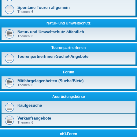
Spontane Touren allgemein
Themen:
6
Natur- und Umweltschutz
Natur- und Umweltschutz öffentlich
Themen:
6
TourenpartnerInnen
TourenpartnerInnen-Suche/-Angebote
Forum
Mitfahrgelegenheiten (Suche/Biete)
Themen:
6
Ausrüstungsbörse
Kaufgesuche
Verkaufsangebote
Themen:
6
oKi-Foren