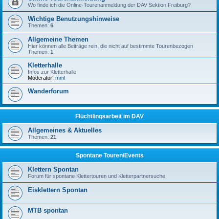
Wo finde ich die Online-Tourenanmeldung der DAV Sektion Freiburg?
Wichtige Benutzungshinweise
Themen:
6
Allgemeine Themen
Hier können alle Beiträge rein, die nicht auf bestimmte Tourenbezogen
Themen:
1
Kletterhalle
Infos zur Kletterhalle
Moderator:
mml
Wanderforum
Flüchtlingsarbeit im DAV
Allgemeines & Aktuelles
Themen:
21
Spontane Touren/Events
Klettern Spontan
Forum für spontane Klettertouren und Kletterpartnersuche
Eisklettern Spontan
MTB spontan