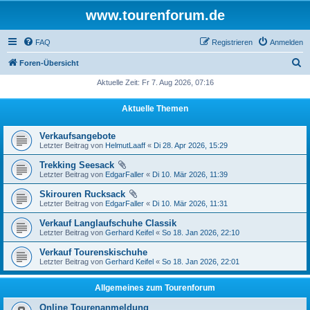
www.tourenforum.de
FAQ
Registrieren
Anmelden
S
Foren-Übersicht
u
Aktuelle Zeit: Fr 7. Aug 2026, 07:16
c
Aktuelle Themen
h
e
Verkaufsangebote
Letzter Beitrag von
HelmutLaaff
«
Di 28. Apr 2026, 15:29
Trekking Seesack
Letzter Beitrag von
EdgarFaller
«
Di 10. Mär 2026, 11:39
Skirouren Rucksack
Letzter Beitrag von
EdgarFaller
«
Di 10. Mär 2026, 11:31
Verkauf Langlaufschuhe Classik
Letzter Beitrag von
Gerhard Keifel
«
So 18. Jan 2026, 22:10
Verkauf Tourenskischuhe
Letzter Beitrag von
Gerhard Keifel
«
So 18. Jan 2026, 22:01
Allgemeines zum Tourenforum
Online Tourenanmeldung