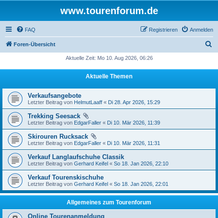
www.tourenforum.de
FAQ
Registrieren
Anmelden
S
Foren-Übersicht
u
Aktuelle Zeit: Mo 10. Aug 2026, 06:26
c
Aktuelle Themen
h
e
Verkaufsangebote
Letzter Beitrag von
HelmutLaaff
«
Di 28. Apr 2026, 15:29
Trekking Seesack
Letzter Beitrag von
EdgarFaller
«
Di 10. Mär 2026, 11:39
Skirouren Rucksack
Letzter Beitrag von
EdgarFaller
«
Di 10. Mär 2026, 11:31
Verkauf Langlaufschuhe Classik
Letzter Beitrag von
Gerhard Keifel
«
So 18. Jan 2026, 22:10
Verkauf Tourenskischuhe
Letzter Beitrag von
Gerhard Keifel
«
So 18. Jan 2026, 22:01
Allgemeines zum Tourenforum
Online Tourenanmeldung