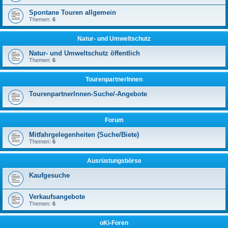
Spontane Touren allgemein
Themen:
6
Natur- und Umweltschutz
Natur- und Umweltschutz öffentlich
Themen:
6
TourenpartnerInnen
TourenpartnerInnen-Suche/-Angebote
Forum
Mitfahrgelegenheiten (Suche/Biete)
Themen:
6
Ausrüstungsbörse
Kaufgesuche
Verkaufsangebote
Themen:
6
oKi-Foren