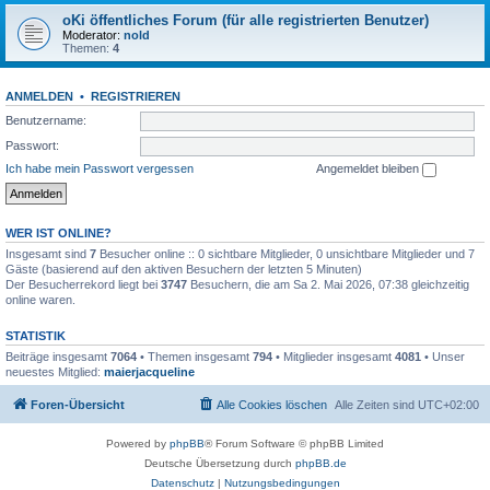
oKi öffentliches Forum (für alle registrierten Benutzer)
Moderator:
nold
Themen:
4
ANMELDEN
•
REGISTRIEREN
Benutzername:
Passwort:
Ich habe mein Passwort vergessen
Angemeldet bleiben
WER IST ONLINE?
Insgesamt sind
7
Besucher online :: 0 sichtbare Mitglieder, 0 unsichtbare Mitglieder und 7
Gäste (basierend auf den aktiven Besuchern der letzten 5 Minuten)
Der Besucherrekord liegt bei
3747
Besuchern, die am Sa 2. Mai 2026, 07:38 gleichzeitig
online waren.
STATISTIK
Beiträge insgesamt
7064
• Themen insgesamt
794
• Mitglieder insgesamt
4081
• Unser
neuestes Mitglied:
maierjacqueline
Foren-Übersicht
Alle Cookies löschen
Alle Zeiten sind
UTC+02:00
Powered by
phpBB
® Forum Software © phpBB Limited
Deutsche Übersetzung durch
phpBB.de
Datenschutz
|
Nutzungsbedingungen