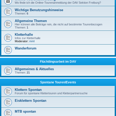
Wo finde ich die Online-Tourenanmeldung der DAV Sektion Freiburg?
Wichtige Benutzungshinweise
Themen:
6
Allgemeine Themen
Hier können alle Beiträge rein, die nicht auf bestimmte Tourenbezogen
Themen:
1
Kletterhalle
Infos zur Kletterhalle
Moderator:
mml
Wanderforum
Flüchtlingsarbeit im DAV
Allgemeines & Aktuelles
Themen:
21
Spontane Touren/Events
Klettern Spontan
Forum für spontane Klettertouren und Kletterpartnersuche
Eisklettern Spontan
MTB spontan