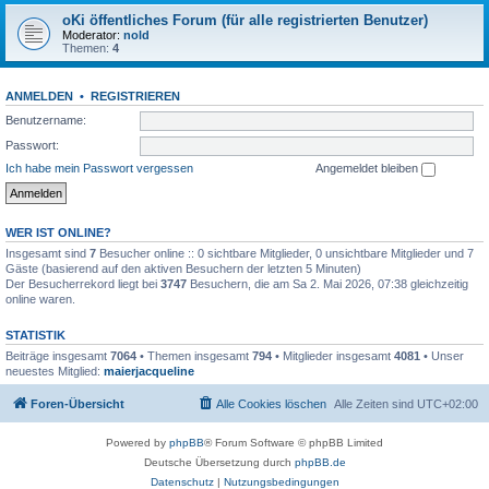
oKi öffentliches Forum (für alle registrierten Benutzer)
Moderator:
nold
Themen:
4
ANMELDEN
•
REGISTRIEREN
Benutzername:
Passwort:
Ich habe mein Passwort vergessen
Angemeldet bleiben
WER IST ONLINE?
Insgesamt sind
7
Besucher online :: 0 sichtbare Mitglieder, 0 unsichtbare Mitglieder und 7
Gäste (basierend auf den aktiven Besuchern der letzten 5 Minuten)
Der Besucherrekord liegt bei
3747
Besuchern, die am Sa 2. Mai 2026, 07:38 gleichzeitig
online waren.
STATISTIK
Beiträge insgesamt
7064
• Themen insgesamt
794
• Mitglieder insgesamt
4081
• Unser
neuestes Mitglied:
maierjacqueline
Foren-Übersicht
Alle Cookies löschen
Alle Zeiten sind
UTC+02:00
Powered by
phpBB
® Forum Software © phpBB Limited
Deutsche Übersetzung durch
phpBB.de
Datenschutz
|
Nutzungsbedingungen