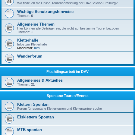
Wo finde ich die Online-Tourenanmeldung der DAV Sektion Freiburg?
Wichtige Benutzungshinweise
Themen:
6
Allgemeine Themen
Hier können alle Beiträge rein, die nicht auf bestimmte Tourenbezogen
Themen:
1
Kletterhalle
Infos zur Kletterhalle
Moderator:
mml
Wanderforum
Flüchtlingsarbeit im DAV
Allgemeines & Aktuelles
Themen:
21
Spontane Touren/Events
Klettern Spontan
Forum für spontane Klettertouren und Kletterpartnersuche
Eisklettern Spontan
MTB spontan