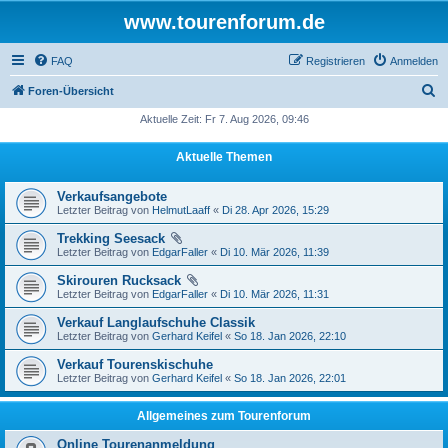
www.tourenforum.de
FAQ
Registrieren
Anmelden
S
Foren-Übersicht
u
Aktuelle Zeit: Fr 7. Aug 2026, 09:46
c
Aktuelle Themen
h
e
Verkaufsangebote
Letzter Beitrag von
HelmutLaaff
«
Di 28. Apr 2026, 15:29
Trekking Seesack
Letzter Beitrag von
EdgarFaller
«
Di 10. Mär 2026, 11:39
Skirouren Rucksack
Letzter Beitrag von
EdgarFaller
«
Di 10. Mär 2026, 11:31
Verkauf Langlaufschuhe Classik
Letzter Beitrag von
Gerhard Keifel
«
So 18. Jan 2026, 22:10
Verkauf Tourenskischuhe
Letzter Beitrag von
Gerhard Keifel
«
So 18. Jan 2026, 22:01
Allgemeines zum Tourenforum
Online Tourenanmeldung