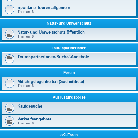
Spontane Touren allgemein
Themen:
6
Natur- und Umweltschutz
Natur- und Umweltschutz öffentlich
Themen:
6
TourenpartnerInnen
TourenpartnerInnen-Suche/-Angebote
Forum
Mitfahrgelegenheiten (Suche/Biete)
Themen:
6
Ausrüstungsbörse
Kaufgesuche
Verkaufsangebote
Themen:
6
oKi-Foren