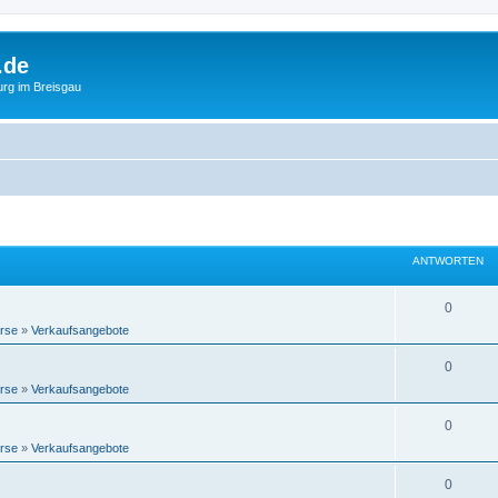
.de
urg im Breisgau
ANTWORTEN
0
rse
»
Verkaufsangebote
0
rse
»
Verkaufsangebote
0
rse
»
Verkaufsangebote
0