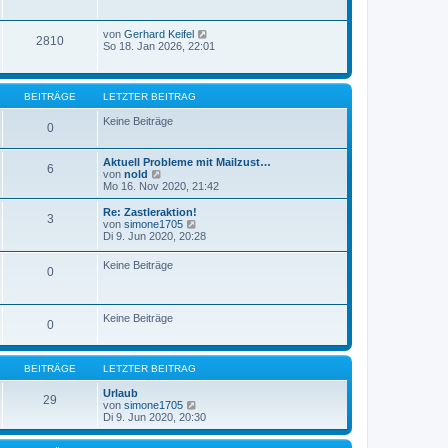
von
Gerhard Keifel
2810
So 18. Jan 2026, 22:01
BEITRÄGE
LETZTER BEITRAG
Keine Beiträge
0
Aktuell Probleme mit Mailzust…
6
N
von
nold
e
Mo 16. Nov 2020, 21:42
u
e
Re: Zastleraktion!
3
s
N
von
simone1705
t
e
Di 9. Jun 2020, 20:28
e
u
r
e
Keine Beiträge
B
0
s
e
t
i
e
t
r
r
Keine Beiträge
B
0
a
e
g
i
t
r
BEITRÄGE
LETZTER BEITRAG
a
g
Urlaub
29
N
von
simone1705
e
Di 9. Jun 2020, 20:30
u
e