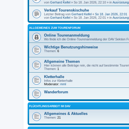
von
Gerhard Keifel
» So 18. Jan 2026, 22:10 » in
Ausrüstung
Verkauf Tourenskischuhe
Letzter Beitrag von
Gerhard Keifel
«
So 18. Jan 2026, 22:01
von
Gerhard Keifel
» So 18. Jan 2026, 22:01 » in
Ausrüstung
ALLGEMEINES ZUM TOURENFORUM
Online Tourenanmeldung
Wo finde ich die Online-Tourenanmeldung der DAV Sektion F
Wichtige Benutzungshinweise
Themen:
6
Allgemeine Themen
Hier können alle Beiträge rein, die nicht auf bestimmte Tour
Themen:
1
Kletterhalle
Infos zur Kletterhalle
Moderator:
mml
Wanderforum
FLÜCHTLINGSARBEIT IM DAV
Allgemeines & Aktuelles
Themen:
21