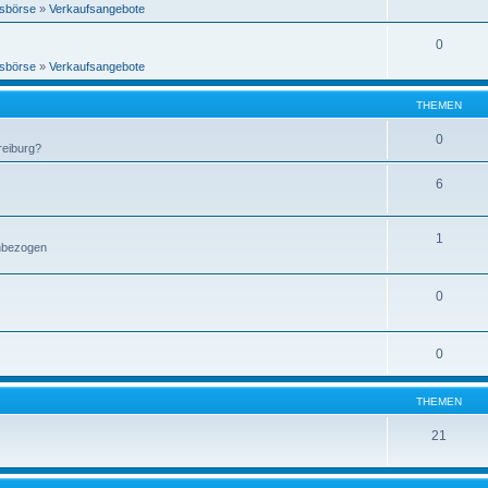
sbörse
»
Verkaufsangebote
0
sbörse
»
Verkaufsangebote
THEMEN
0
reiburg?
6
1
enbezogen
0
0
THEMEN
21