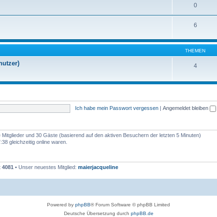
0
6
THEMEN
nutzer)
4
Ich habe mein Passwort vergessen
|
Angemeldet bleiben
re Mitglieder und 30 Gäste (basierend auf den aktiven Besuchern der letzten 5 Minuten)
38 gleichzeitig online waren.
t
4081
• Unser neuestes Mitglied:
maierjacqueline
Powered by
phpBB
® Forum Software © phpBB Limited
Deutsche Übersetzung durch
phpBB.de