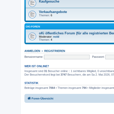
Kaufgesuche
Verkaufsangebote
Themen:
6
OKI-FOREN
oKi öffentliches Forum (für alle registrierten Be
Moderator:
nold
Themen:
4
ANMELDEN
•
REGISTRIEREN
Benutzername:
Passwort:
WER IST ONLINE?
Insgesamt sind
31
Besucher online :: 1 sichtbares Mitglied, 0 unsichtba
Der Besucherrekord liegt bei
3747
Besuchern, die am Sa 2. Mai 2026, 07:
STATISTIK
Beiträge insgesamt
7064
• Themen insgesamt
794
• Mitglieder insgesam
Foren-Übersicht