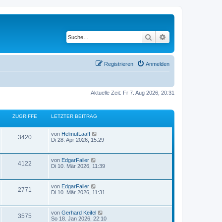
Suche
Erweiterte Suche
Registrieren
Anmelden
Aktuelle Zeit: Fr 7. Aug 2026, 20:31
ZUGRIFFE
LETZTER BEITRAG
von
HelmutLaaff
3420
Di 28. Apr 2026, 15:29
von
EdgarFaller
4122
Di 10. Mär 2026, 11:39
von
EdgarFaller
2771
Di 10. Mär 2026, 11:31
von
Gerhard Keifel
3575
So 18. Jan 2026, 22:10