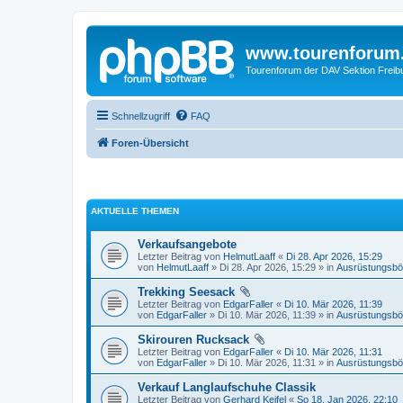
www.tourenforum
Tourenforum der DAV Sektion Freib
Schnellzugriff
FAQ
Foren-Übersicht
AKTUELLE THEMEN
Verkaufsangebote
Letzter Beitrag von
HelmutLaaff
«
Di 28. Apr 2026, 15:29
von
HelmutLaaff
» Di 28. Apr 2026, 15:29 » in
Ausrüstungsbö
Trekking Seesack
Letzter Beitrag von
EdgarFaller
«
Di 10. Mär 2026, 11:39
von
EdgarFaller
» Di 10. Mär 2026, 11:39 » in
Ausrüstungsbö
Skirouren Rucksack
Letzter Beitrag von
EdgarFaller
«
Di 10. Mär 2026, 11:31
von
EdgarFaller
» Di 10. Mär 2026, 11:31 » in
Ausrüstungsbö
Verkauf Langlaufschuhe Classik
Letzter Beitrag von
Gerhard Keifel
«
So 18. Jan 2026, 22:10