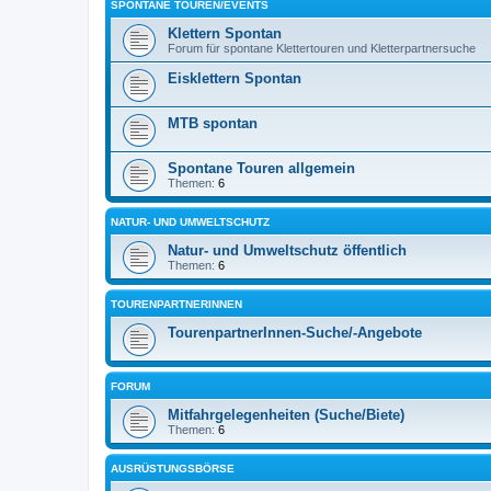
SPONTANE TOUREN/EVENTS
Klettern Spontan
Forum für spontane Klettertouren und Kletterpartnersuche
Eisklettern Spontan
MTB spontan
Spontane Touren allgemein
Themen:
6
NATUR- UND UMWELTSCHUTZ
Natur- und Umweltschutz öffentlich
Themen:
6
TOURENPARTNERINNEN
TourenpartnerInnen-Suche/-Angebote
FORUM
Mitfahrgelegenheiten (Suche/Biete)
Themen:
6
AUSRÜSTUNGSBÖRSE