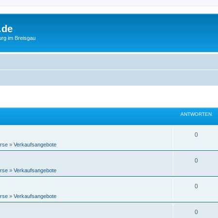
.de
urg im Breisgau
ANTWORTEN
0
rse
»
Verkaufsangebote
0
rse
»
Verkaufsangebote
0
rse
»
Verkaufsangebote
0