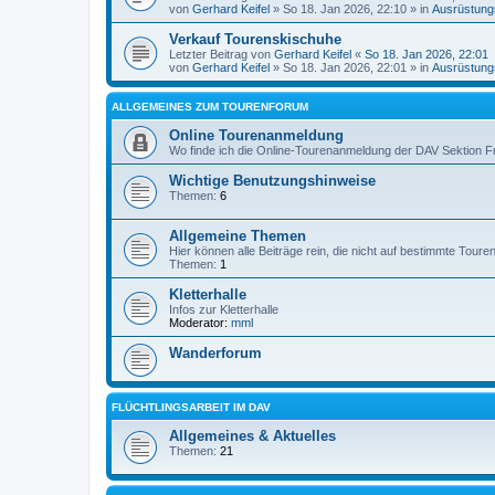
von
Gerhard Keifel
» So 18. Jan 2026, 22:10 » in
Ausrüstung
Verkauf Tourenskischuhe
Letzter Beitrag von
Gerhard Keifel
«
So 18. Jan 2026, 22:01
von
Gerhard Keifel
» So 18. Jan 2026, 22:01 » in
Ausrüstung
ALLGEMEINES ZUM TOURENFORUM
Online Tourenanmeldung
Wo finde ich die Online-Tourenanmeldung der DAV Sektion F
Wichtige Benutzungshinweise
Themen:
6
Allgemeine Themen
Hier können alle Beiträge rein, die nicht auf bestimmte Tour
Themen:
1
Kletterhalle
Infos zur Kletterhalle
Moderator:
mml
Wanderforum
FLÜCHTLINGSARBEIT IM DAV
Allgemeines & Aktuelles
Themen:
21