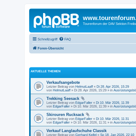
www.tourenforum
Tourenforum der DAV Sektion Freib
Schnellzugriff
FAQ
Foren-Übersicht
AKTUELLE THEMEN
Verkaufsangebote
Letzter Beitrag von
HelmutLaaff
«
Di 28. Apr 2026, 15:29
von
HelmutLaaff
» Di 28. Apr 2026, 15:29 » in
Ausrüstungsbö
Trekking Seesack
Letzter Beitrag von
EdgarFaller
«
Di 10. Mär 2026, 11:39
von
EdgarFaller
» Di 10. Mär 2026, 11:39 » in
Ausrüstungsbö
Skirouren Rucksack
Letzter Beitrag von
EdgarFaller
«
Di 10. Mär 2026, 11:31
von
EdgarFaller
» Di 10. Mär 2026, 11:31 » in
Ausrüstungsbö
Verkauf Langlaufschuhe Classik
Letzter Beitrag von
Gerhard Keifel
«
So 18. Jan 2026, 22:10