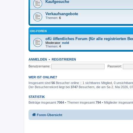
Kaufgesuche
Verkaufsangebote
Themen:
6
OKI-FOREN
oKi öffentliches Forum (für alle registrierten Be
Moderator:
nold
Themen:
4
ANMELDEN
•
REGISTRIEREN
Benutzername:
Passwort:
WER IST ONLINE?
Insgesamt sind
56
Besucher online :: 1 sichtbares Mitglied, 0 unsichtba
Der Besucherrekord liegt bei
3747
Besuchern, die am Sa 2. Mai 2026, 07:
STATISTIK
Beiträge insgesamt
7064
• Themen insgesamt
794
• Mitglieder insgesam
Foren-Übersicht