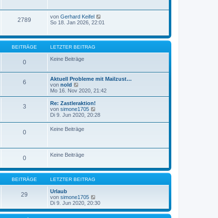
von
Gerhard Keifel
2789
So 18. Jan 2026, 22:01
BEITRÄGE
LETZTER BEITRAG
Keine Beiträge
0
Aktuell Probleme mit Mailzust…
6
N
von
nold
e
Mo 16. Nov 2020, 21:42
u
e
Re: Zastleraktion!
3
s
N
von
simone1705
t
e
Di 9. Jun 2020, 20:28
e
u
r
e
Keine Beiträge
B
0
s
e
t
i
e
t
r
r
Keine Beiträge
B
0
a
e
g
i
t
r
BEITRÄGE
LETZTER BEITRAG
a
g
Urlaub
29
N
von
simone1705
e
Di 9. Jun 2020, 20:30
u
e