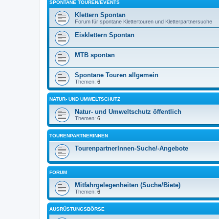
SPONTANE TOUREN/EVENTS
Klettern Spontan
Forum für spontane Klettertouren und Kletterpartnersuche
Eisklettern Spontan
MTB spontan
Spontane Touren allgemein
Themen:
6
NATUR- UND UMWELTSCHUTZ
Natur- und Umweltschutz öffentlich
Themen:
6
TOURENPARTNERINNEN
TourenpartnerInnen-Suche/-Angebote
FORUM
Mitfahrgelegenheiten (Suche/Biete)
Themen:
6
AUSRÜSTUNGSBÖRSE