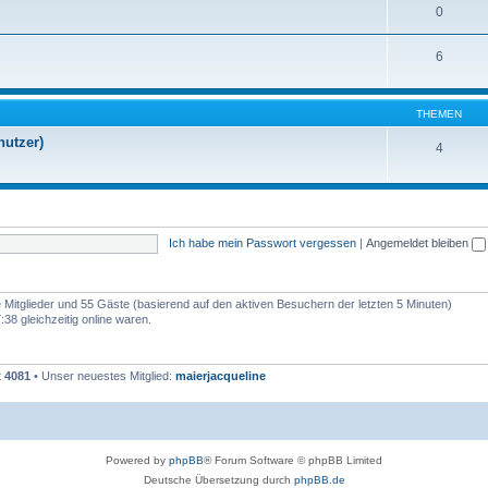
0
6
THEMEN
nutzer)
4
Ich habe mein Passwort vergessen
|
Angemeldet bleiben
re Mitglieder und 55 Gäste (basierend auf den aktiven Besuchern der letzten 5 Minuten)
38 gleichzeitig online waren.
t
4081
• Unser neuestes Mitglied:
maierjacqueline
Powered by
phpBB
® Forum Software © phpBB Limited
Deutsche Übersetzung durch
phpBB.de