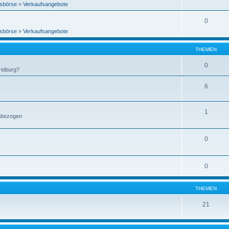
sbörse
»
Verkaufsangebote
0
sbörse
»
Verkaufsangebote
THEMEN
0
reiburg?
6
1
enbezogen
0
0
THEMEN
21