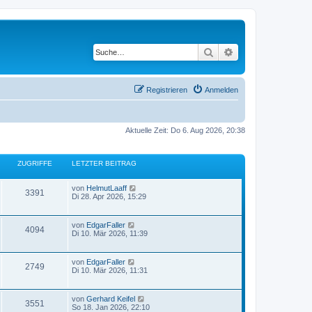
Suche
Erweiterte Suche
Registrieren
Anmelden
Aktuelle Zeit: Do 6. Aug 2026, 20:38
ZUGRIFFE
LETZTER BEITRAG
von
HelmutLaaff
3391
Di 28. Apr 2026, 15:29
von
EdgarFaller
4094
Di 10. Mär 2026, 11:39
von
EdgarFaller
2749
Di 10. Mär 2026, 11:31
von
Gerhard Keifel
3551
So 18. Jan 2026, 22:10