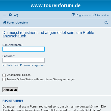
www.tourenforum.de
FAQ
Registrieren
Anmelden
S
Foren-Übersicht
u
Du musst registriert und angemeldet sein, um Profile
c
anzuschauen.
h
Benutzername:
e
Passwort:
Ich habe mein Passwort vergessen
Angemeldet bleiben
Meinen Online-Status während dieser Sitzung verbergen
REGISTRIEREN
Du musst in diesem Forum registriert sein, um dich anmelden zu können. Die
Registrierung ist in wenigen Augenblicken erledigt und ermöglicht dir, auf