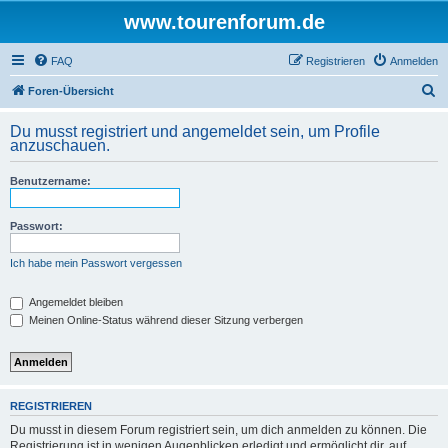
www.tourenforum.de
FAQ
Registrieren
Anmelden
S
Foren-Übersicht
u
Du musst registriert und angemeldet sein, um Profile
c
anzuschauen.
h
Benutzername:
e
Passwort:
Ich habe mein Passwort vergessen
Angemeldet bleiben
Meinen Online-Status während dieser Sitzung verbergen
REGISTRIEREN
Du musst in diesem Forum registriert sein, um dich anmelden zu können. Die
Registrierung ist in wenigen Augenblicken erledigt und ermöglicht dir, auf