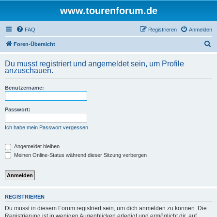
www.tourenforum.de
FAQ
Registrieren
Anmelden
S
Foren-Übersicht
u
Du musst registriert und angemeldet sein, um Profile
c
anzuschauen.
h
Benutzername:
e
Passwort:
Ich habe mein Passwort vergessen
Angemeldet bleiben
Meinen Online-Status während dieser Sitzung verbergen
REGISTRIEREN
Du musst in diesem Forum registriert sein, um dich anmelden zu können. Die
Registrierung ist in wenigen Augenblicken erledigt und ermöglicht dir, auf