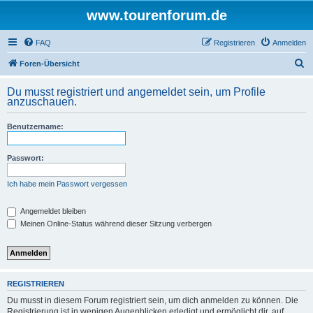
www.tourenforum.de
FAQ
Registrieren
Anmelden
S
Foren-Übersicht
u
Du musst registriert und angemeldet sein, um Profile
c
anzuschauen.
h
Benutzername:
e
Passwort:
Ich habe mein Passwort vergessen
Angemeldet bleiben
Meinen Online-Status während dieser Sitzung verbergen
REGISTRIEREN
Du musst in diesem Forum registriert sein, um dich anmelden zu können. Die
Registrierung ist in wenigen Augenblicken erledigt und ermöglicht dir, auf