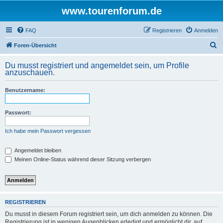
www.tourenforum.de
FAQ
Registrieren
Anmelden
S
Foren-Übersicht
u
Du musst registriert und angemeldet sein, um Profile
c
anzuschauen.
h
Benutzername:
e
Passwort:
Ich habe mein Passwort vergessen
Angemeldet bleiben
Meinen Online-Status während dieser Sitzung verbergen
REGISTRIEREN
Du musst in diesem Forum registriert sein, um dich anmelden zu können. Die
Registrierung ist in wenigen Augenblicken erledigt und ermöglicht dir, auf