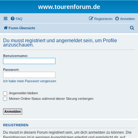
www.tourenforum.de
FAQ
Registrieren
Anmelden
S
Foren-Übersicht
u
Du musst registriert und angemeldet sein, um Profile
c
anzuschauen.
h
Benutzername:
e
Passwort:
Ich habe mein Passwort vergessen
Angemeldet bleiben
Meinen Online-Status während dieser Sitzung verbergen
REGISTRIEREN
Du musst in diesem Forum registriert sein, um dich anmelden zu können. Die
Registrierung ist in wenigen Augenblicken erledigt und ermöglicht dir, auf