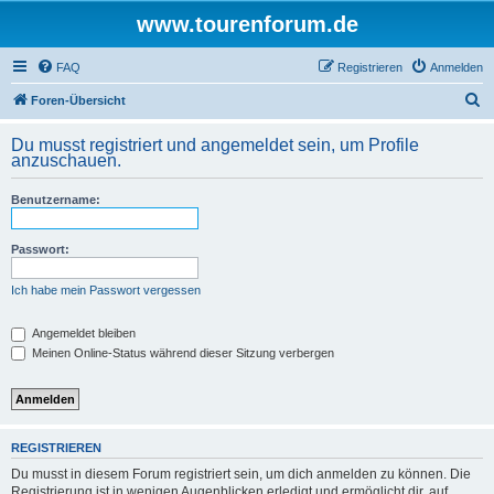
www.tourenforum.de
FAQ
Registrieren
Anmelden
S
Foren-Übersicht
u
Du musst registriert und angemeldet sein, um Profile
c
anzuschauen.
h
Benutzername:
e
Passwort:
Ich habe mein Passwort vergessen
Angemeldet bleiben
Meinen Online-Status während dieser Sitzung verbergen
REGISTRIEREN
Du musst in diesem Forum registriert sein, um dich anmelden zu können. Die
Registrierung ist in wenigen Augenblicken erledigt und ermöglicht dir, auf