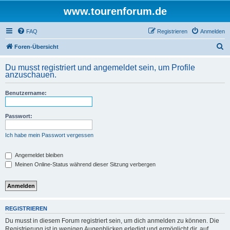
www.tourenforum.de
FAQ
Registrieren
Anmelden
S
Foren-Übersicht
u
Du musst registriert und angemeldet sein, um Profile
c
anzuschauen.
h
Benutzername:
e
Passwort:
Ich habe mein Passwort vergessen
Angemeldet bleiben
Meinen Online-Status während dieser Sitzung verbergen
REGISTRIEREN
Du musst in diesem Forum registriert sein, um dich anmelden zu können. Die
Registrierung ist in wenigen Augenblicken erledigt und ermöglicht dir, auf