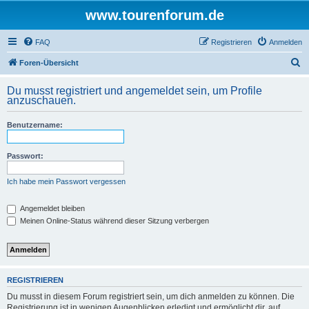
www.tourenforum.de
FAQ
Registrieren
Anmelden
S
Foren-Übersicht
u
Du musst registriert und angemeldet sein, um Profile
c
anzuschauen.
h
Benutzername:
e
Passwort:
Ich habe mein Passwort vergessen
Angemeldet bleiben
Meinen Online-Status während dieser Sitzung verbergen
REGISTRIEREN
Du musst in diesem Forum registriert sein, um dich anmelden zu können. Die
Registrierung ist in wenigen Augenblicken erledigt und ermöglicht dir, auf