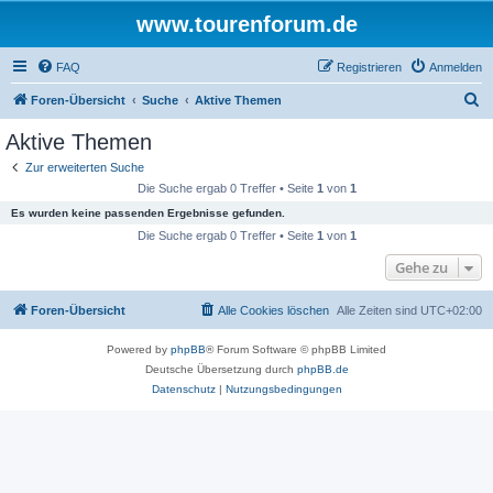
www.tourenforum.de
FAQ
Registrieren
Anmelden
S
Foren-Übersicht
Suche
Aktive Themen
u
Aktive Themen
c
Zur erweiterten Suche
h
Die Suche ergab 0 Treffer • Seite
1
von
1
e
Es wurden keine passenden Ergebnisse gefunden.
Die Suche ergab 0 Treffer • Seite
1
von
1
Gehe zu
Foren-Übersicht
Alle Cookies löschen
Alle Zeiten sind
UTC+02:00
Powered by
phpBB
® Forum Software © phpBB Limited
Deutsche Übersetzung durch
phpBB.de
Datenschutz
|
Nutzungsbedingungen