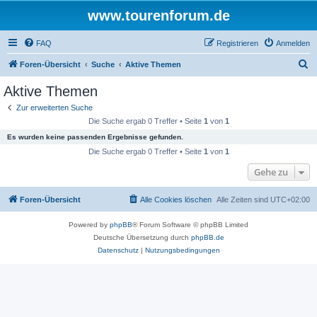
www.tourenforum.de
FAQ
Registrieren
Anmelden
S
Foren-Übersicht
Suche
Aktive Themen
u
Aktive Themen
c
Zur erweiterten Suche
h
Die Suche ergab 0 Treffer • Seite
1
von
1
e
Es wurden keine passenden Ergebnisse gefunden.
Die Suche ergab 0 Treffer • Seite
1
von
1
Gehe zu
Foren-Übersicht
Alle Cookies löschen
Alle Zeiten sind
UTC+02:00
Powered by
phpBB
® Forum Software © phpBB Limited
Deutsche Übersetzung durch
phpBB.de
Datenschutz
|
Nutzungsbedingungen