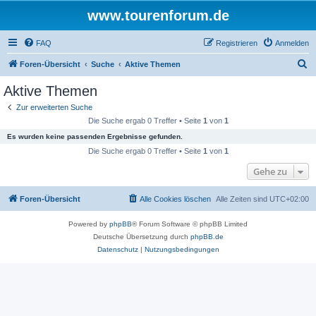
www.tourenforum.de
FAQ
Registrieren
Anmelden
S
Foren-Übersicht
Suche
Aktive Themen
u
Aktive Themen
c
Zur erweiterten Suche
h
Die Suche ergab 0 Treffer • Seite
1
von
1
e
Es wurden keine passenden Ergebnisse gefunden.
Die Suche ergab 0 Treffer • Seite
1
von
1
Gehe zu
Foren-Übersicht
Alle Cookies löschen
Alle Zeiten sind
UTC+02:00
Powered by
phpBB
® Forum Software © phpBB Limited
Deutsche Übersetzung durch
phpBB.de
Datenschutz
|
Nutzungsbedingungen