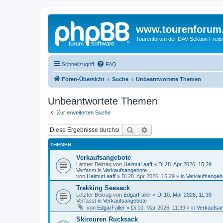
www.tourenforum
Tourenforum der DAV Sektion Freib
Schnellzugriff
FAQ
Foren-Übersicht
Suche
Unbeantwortete Themen
Unbeantwortete Themen
Zur erweiterten Suche
Suche
Erweiterte Suche
THEMEN
Verkaufsangebote
Letzter Beitrag von
HelmutLaaff
«
Di 28. Apr 2026, 15:29
Verfasst in
Verkaufsangebote
von
HelmutLaaff
»
Di 28. Apr 2026, 15:29
» in
Verkaufsangeb
Trekking Seesack
Letzter Beitrag von
EdgarFaller
«
Di 10. Mär 2026, 11:39
Verfasst in
Verkaufsangebote
von
EdgarFaller
»
Di 10. Mär 2026, 11:39
» in
Verkaufsa
Skirouren Rucksack