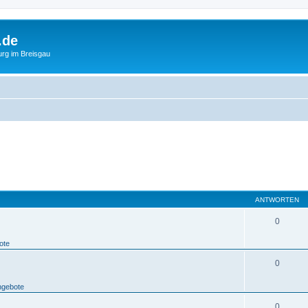
.de
urg im Breisgau
ANTWORTEN
0
ote
0
ngebote
0