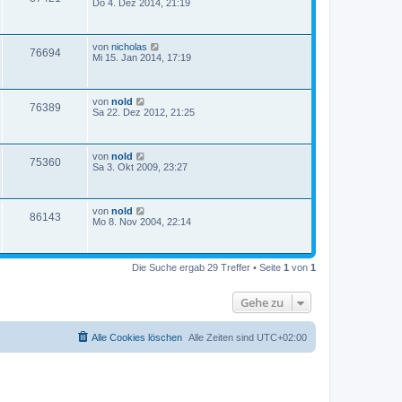
Do 4. Dez 2014, 21:19
von
nicholas
76694
Mi 15. Jan 2014, 17:19
von
nold
76389
Sa 22. Dez 2012, 21:25
von
nold
75360
Sa 3. Okt 2009, 23:27
von
nold
86143
Mo 8. Nov 2004, 22:14
Die Suche ergab 29 Treffer • Seite
1
von
1
Gehe zu
Alle Cookies löschen
Alle Zeiten sind
UTC+02:00