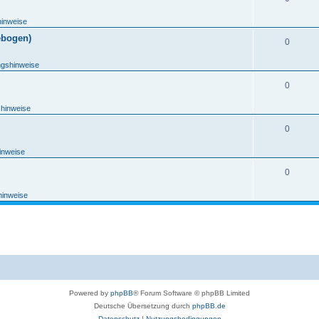
hinweise
ebogen)
0
ngshinweise
0
shinweise
0
inweise
0
hinweise
Powered by
phpBB
® Forum Software © phpBB Limited
Deutsche Übersetzung durch
phpBB.de
Datenschutz
|
Nutzungsbedingungen