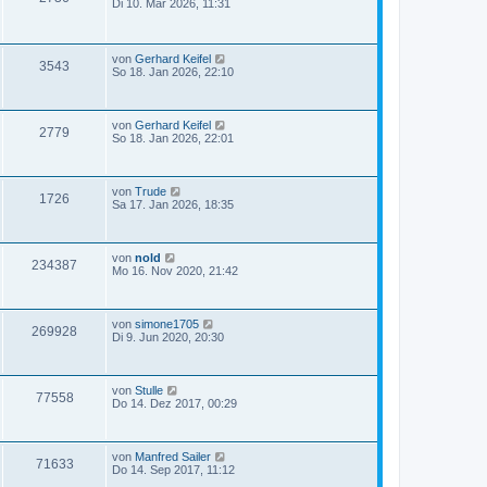
Di 10. Mär 2026, 11:31
von
Gerhard Keifel
3543
So 18. Jan 2026, 22:10
von
Gerhard Keifel
2779
So 18. Jan 2026, 22:01
von
Trude
1726
Sa 17. Jan 2026, 18:35
von
nold
234387
Mo 16. Nov 2020, 21:42
von
simone1705
269928
Di 9. Jun 2020, 20:30
von
Stulle
77558
Do 14. Dez 2017, 00:29
von
Manfred Sailer
71633
Do 14. Sep 2017, 11:12