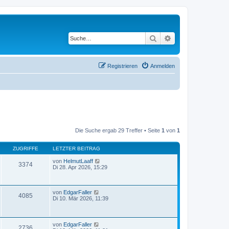
Suche
Erweiterte Suche
Registrieren
Anmelden
Die Suche ergab 29 Treffer • Seite
1
von
1
ZUGRIFFE
LETZTER BEITRAG
von
HelmutLaaff
3374
Di 28. Apr 2026, 15:29
von
EdgarFaller
4085
Di 10. Mär 2026, 11:39
von
EdgarFaller
2736