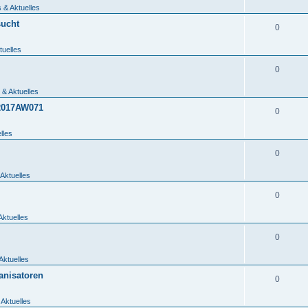
 & Aktuelles
sucht
0
tuelles
0
 & Aktuelles
_2017AW071
0
lles
0
Aktuelles
0
Aktuelles
0
Aktuelles
anisatoren
0
 Aktuelles