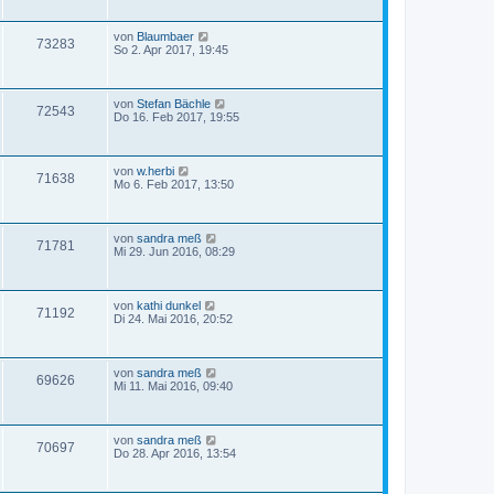
von
Blaumbaer
73283
So 2. Apr 2017, 19:45
von
Stefan Bächle
72543
Do 16. Feb 2017, 19:55
von
w.herbi
71638
Mo 6. Feb 2017, 13:50
von
sandra meß
71781
Mi 29. Jun 2016, 08:29
von
kathi dunkel
71192
Di 24. Mai 2016, 20:52
von
sandra meß
69626
Mi 11. Mai 2016, 09:40
von
sandra meß
70697
Do 28. Apr 2016, 13:54