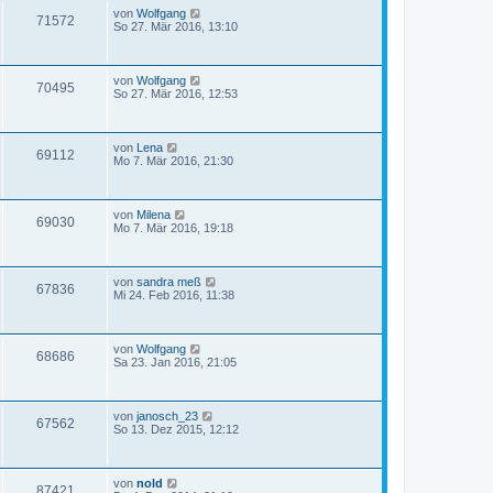
von
Wolfgang
71572
So 27. Mär 2016, 13:10
von
Wolfgang
70495
So 27. Mär 2016, 12:53
von
Lena
69112
Mo 7. Mär 2016, 21:30
von
Milena
69030
Mo 7. Mär 2016, 19:18
von
sandra meß
67836
Mi 24. Feb 2016, 11:38
von
Wolfgang
68686
Sa 23. Jan 2016, 21:05
von
janosch_23
67562
So 13. Dez 2015, 12:12
von
nold
87421