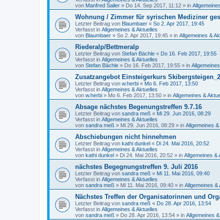
von
Manfred Sailer
»
Do 14. Sep 2017, 11:12
» in
Allgemeines
Wohnung / Zimmer für syrischen Mediziner ge
Letzter Beitrag von
Blaumbaer
«
So 2. Apr 2017, 19:45
Verfasst in
Allgemeines & Aktuelles
von
Blaumbaer
»
So 2. Apr 2017, 19:45
» in
Allgemeines & Ak
Riederalp/Bettmeralp
Letzter Beitrag von
Stefan Bächle
«
Do 16. Feb 2017, 19:55
Verfasst in
Allgemeines & Aktuelles
von
Stefan Bächle
»
Do 16. Feb 2017, 19:55
» in
Allgemeines
Zusatzangebot Einsteigerkurs Skibergsteigen
Letzter Beitrag von
w.herbi
«
Mo 6. Feb 2017, 13:50
Verfasst in
Allgemeines & Aktuelles
von
w.herbi
»
Mo 6. Feb 2017, 13:50
» in
Allgemeines & Aktue
Absage nächstes Begenungstreffen 9.7.16
Letzter Beitrag von
sandra meß
«
Mi 29. Jun 2016, 08:29
Verfasst in
Allgemeines & Aktuelles
von
sandra meß
»
Mi 29. Jun 2016, 08:29
» in
Allgemeines & 
Abschiebungen nicht hinnehmen
Letzter Beitrag von
kathi dunkel
«
Di 24. Mai 2016, 20:52
Verfasst in
Allgemeines & Aktuelles
von
kathi dunkel
»
Di 24. Mai 2016, 20:52
» in
Allgemeines & 
nächstes Begegnungstreffen 9. Juli 2016
Letzter Beitrag von
sandra meß
«
Mi 11. Mai 2016, 09:40
Verfasst in
Allgemeines & Aktuelles
von
sandra meß
»
Mi 11. Mai 2016, 09:40
» in
Allgemeines & 
Nächstes Treffen der Organisatorinnen und Org
Letzter Beitrag von
sandra meß
«
Do 28. Apr 2016, 13:54
Verfasst in
Allgemeines & Aktuelles
von
sandra meß
»
Do 28. Apr 2016, 13:54
» in
Allgemeines &