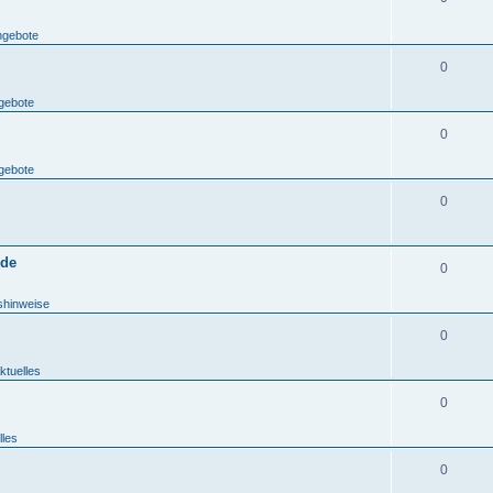
ngebote
0
gebote
0
gebote
0
.de
0
shinweise
0
ktuelles
0
lles
0