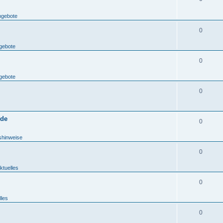
ngebote
0
gebote
0
gebote
0
.de
0
shinweise
0
ktuelles
0
lles
0