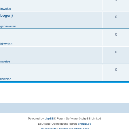
hinweise
ebogen)
0
ngshinweise
0
shinweise
0
inweise
0
hinweise
Powered by
phpBB
® Forum Software © phpBB Limited
Deutsche Übersetzung durch
phpBB.de
Datenschutz
|
Nutzungsbedingungen