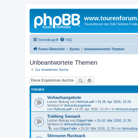
www.tourenforum
Tourenforum der DAV Sektion Freib
Schnellzugriff
FAQ
Foren-Übersicht
Suche
Unbeantwortete Themen
Unbeantwortete Themen
Zur erweiterten Suche
Suche
Erweiterte Suche
THEMEN
Verkaufsangebote
Letzter Beitrag von
HelmutLaaff
«
Di 28. Apr 2026, 15:29
Verfasst in
Verkaufsangebote
von
HelmutLaaff
»
Di 28. Apr 2026, 15:29
» in
Verkaufsangeb
Trekking Seesack
Letzter Beitrag von
EdgarFaller
«
Di 10. Mär 2026, 11:39
Verfasst in
Verkaufsangebote
von
EdgarFaller
»
Di 10. Mär 2026, 11:39
» in
Verkaufsa
Skirouren Rucksack