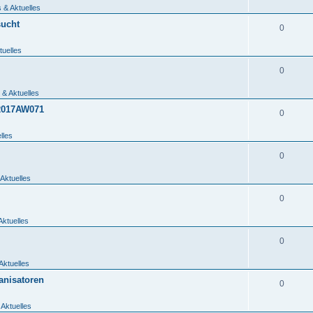
 & Aktuelles
sucht
0
tuelles
0
 & Aktuelles
_2017AW071
0
lles
0
Aktuelles
0
Aktuelles
0
Aktuelles
anisatoren
0
 Aktuelles