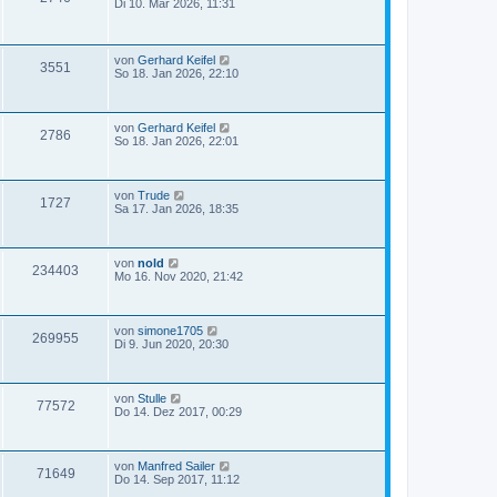
Di 10. Mär 2026, 11:31
von
Gerhard Keifel
3551
So 18. Jan 2026, 22:10
von
Gerhard Keifel
2786
So 18. Jan 2026, 22:01
von
Trude
1727
Sa 17. Jan 2026, 18:35
von
nold
234403
Mo 16. Nov 2020, 21:42
von
simone1705
269955
Di 9. Jun 2020, 20:30
von
Stulle
77572
Do 14. Dez 2017, 00:29
von
Manfred Sailer
71649
Do 14. Sep 2017, 11:12