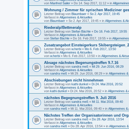
von
Manfred Sailer
»
Do 14. Sep 2017, 11:12
» in
Allgemeines
Wohnung / Zimmer für syrischen Mediziner ge
Letzter Beitrag von
Blaumbaer
«
So 2. Apr 2017, 19:45
Verfasst in
Allgemeines & Aktuelles
von
Blaumbaer
»
So 2. Apr 2017, 19:45
» in
Allgemeines & Ak
Riederalp/Bettmeralp
Letzter Beitrag von
Stefan Bächle
«
Do 16. Feb 2017, 19:55
Verfasst in
Allgemeines & Aktuelles
von
Stefan Bächle
»
Do 16. Feb 2017, 19:55
» in
Allgemeines
Zusatzangebot Einsteigerkurs Skibergsteigen
Letzter Beitrag von
w.herbi
«
Mo 6. Feb 2017, 13:50
Verfasst in
Allgemeines & Aktuelles
von
w.herbi
»
Mo 6. Feb 2017, 13:50
» in
Allgemeines & Aktue
Absage nächstes Begenungstreffen 9.7.16
Letzter Beitrag von
sandra meß
«
Mi 29. Jun 2016, 08:29
Verfasst in
Allgemeines & Aktuelles
von
sandra meß
»
Mi 29. Jun 2016, 08:29
» in
Allgemeines & 
Abschiebungen nicht hinnehmen
Letzter Beitrag von
kathi dunkel
«
Di 24. Mai 2016, 20:52
Verfasst in
Allgemeines & Aktuelles
von
kathi dunkel
»
Di 24. Mai 2016, 20:52
» in
Allgemeines & 
nächstes Begegnungstreffen 9. Juli 2016
Letzter Beitrag von
sandra meß
«
Mi 11. Mai 2016, 09:40
Verfasst in
Allgemeines & Aktuelles
von
sandra meß
»
Mi 11. Mai 2016, 09:40
» in
Allgemeines & 
Nächstes Treffen der Organisatorinnen und Org
Letzter Beitrag von
sandra meß
«
Do 28. Apr 2016, 13:54
Verfasst in
Allgemeines & Aktuelles
von
sandra meß
»
Do 28. Apr 2016, 13:54
» in
Allgemeines &