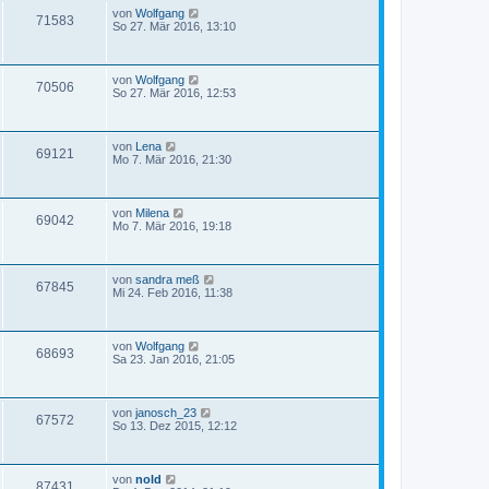
von
Wolfgang
71583
So 27. Mär 2016, 13:10
von
Wolfgang
70506
So 27. Mär 2016, 12:53
von
Lena
69121
Mo 7. Mär 2016, 21:30
von
Milena
69042
Mo 7. Mär 2016, 19:18
von
sandra meß
67845
Mi 24. Feb 2016, 11:38
von
Wolfgang
68693
Sa 23. Jan 2016, 21:05
von
janosch_23
67572
So 13. Dez 2015, 12:12
von
nold
87431