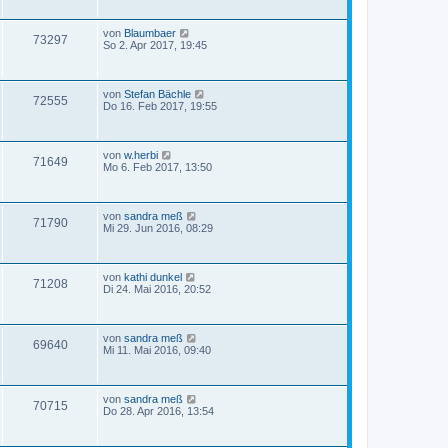
von
Blaumbaer
73297
So 2. Apr 2017, 19:45
von
Stefan Bächle
72555
Do 16. Feb 2017, 19:55
von
w.herbi
71649
Mo 6. Feb 2017, 13:50
von
sandra meß
71790
Mi 29. Jun 2016, 08:29
von
kathi dunkel
71208
Di 24. Mai 2016, 20:52
von
sandra meß
69640
Mi 11. Mai 2016, 09:40
von
sandra meß
70715
Do 28. Apr 2016, 13:54