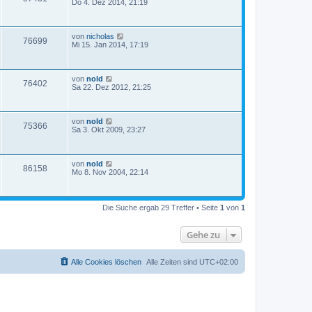
Do 4. Dez 2014, 21:19
von
nicholas
76699
Mi 15. Jan 2014, 17:19
von
nold
76402
Sa 22. Dez 2012, 21:25
von
nold
75366
Sa 3. Okt 2009, 23:27
von
nold
86158
Mo 8. Nov 2004, 22:14
Die Suche ergab 29 Treffer • Seite
1
von
1
Gehe zu
Alle Cookies löschen
Alle Zeiten sind
UTC+02:00