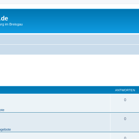
.de
urg im Breisgau
ANTWORTEN
0
ote
0
ngebote
0