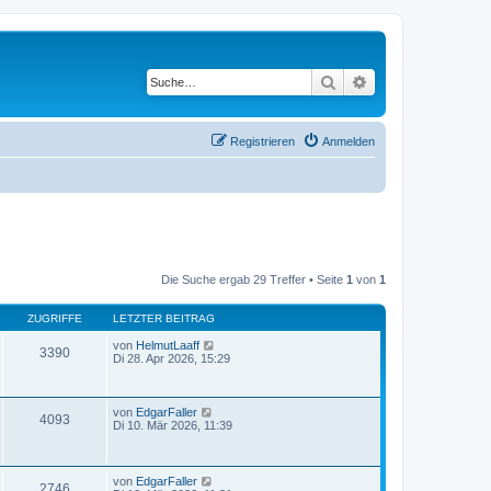
Suche
Erweiterte Suche
Registrieren
Anmelden
Die Suche ergab 29 Treffer • Seite
1
von
1
ZUGRIFFE
LETZTER BEITRAG
von
HelmutLaaff
3390
Di 28. Apr 2026, 15:29
von
EdgarFaller
4093
Di 10. Mär 2026, 11:39
von
EdgarFaller
2746