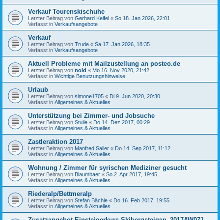
Verkauf Tourenskischuhe
Letzter Beitrag von
Gerhard Keifel
«
So 18. Jan 2026, 22:01
Verfasst in
Verkaufsangebote
Verkauf
Letzter Beitrag von
Trude
«
Sa 17. Jan 2026, 18:35
Verfasst in
Verkaufsangebote
Aktuell Probleme mit Mailzustellung an posteo.de
Letzter Beitrag von
nold
«
Mo 16. Nov 2020, 21:42
Verfasst in
Wichtige Benutzungshinweise
Urlaub
Letzter Beitrag von
simone1705
«
Di 9. Jun 2020, 20:30
Verfasst in
Allgemeines & Aktuelles
Unterstützung bei Zimmer- und Jobsuche
Letzter Beitrag von
Stulle
«
Do 14. Dez 2017, 00:29
Verfasst in
Allgemeines & Aktuelles
Zastleraktion 2017
Letzter Beitrag von
Manfred Sailer
«
Do 14. Sep 2017, 11:12
Verfasst in
Allgemeines & Aktuelles
Wohnung / Zimmer für syrischen Mediziner gesucht
Letzter Beitrag von
Blaumbaer
«
So 2. Apr 2017, 19:45
Verfasst in
Allgemeines & Aktuelles
Riederalp/Bettmeralp
Letzter Beitrag von
Stefan Bächle
«
Do 16. Feb 2017, 19:55
Verfasst in
Allgemeines & Aktuelles
Zusatzangebot Einsteigerkurs Skibergsteigen_2017AW071