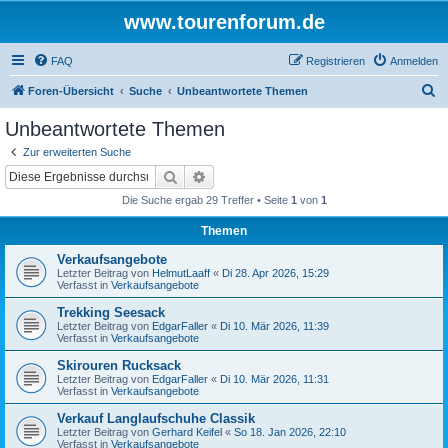
www.tourenforum.de
FAQ
Registrieren
Anmelden
S
Foren-Übersicht
Suche
Unbeantwortete Themen
u
Unbeantwortete Themen
c
Zur erweiterten Suche
h
Suche
Erweiterte Suche
e
Die Suche ergab 29 Treffer • Seite
1
von
1
Themen
Verkaufsangebote
Letzter Beitrag von
HelmutLaaff
«
Di 28. Apr 2026, 15:29
Verfasst in
Verkaufsangebote
Trekking Seesack
Letzter Beitrag von
EdgarFaller
«
Di 10. Mär 2026, 11:39
Verfasst in
Verkaufsangebote
Skirouren Rucksack
Letzter Beitrag von
EdgarFaller
«
Di 10. Mär 2026, 11:31
Verfasst in
Verkaufsangebote
Verkauf Langlaufschuhe Classik
Letzter Beitrag von
Gerhard Keifel
«
So 18. Jan 2026, 22:10
Verfasst in
Verkaufsangebote