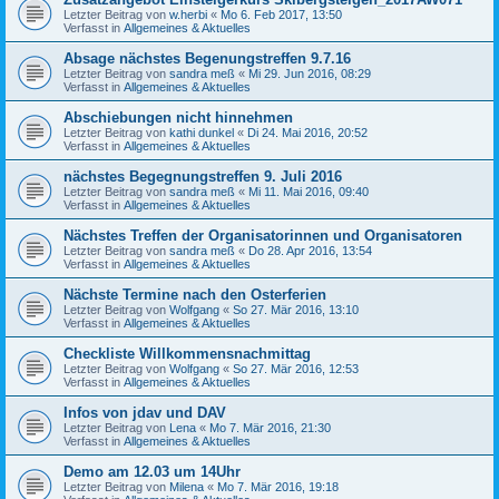
Letzter Beitrag von
w.herbi
«
Mo 6. Feb 2017, 13:50
Verfasst in
Allgemeines & Aktuelles
Absage nächstes Begenungstreffen 9.7.16
Letzter Beitrag von
sandra meß
«
Mi 29. Jun 2016, 08:29
Verfasst in
Allgemeines & Aktuelles
Abschiebungen nicht hinnehmen
Letzter Beitrag von
kathi dunkel
«
Di 24. Mai 2016, 20:52
Verfasst in
Allgemeines & Aktuelles
nächstes Begegnungstreffen 9. Juli 2016
Letzter Beitrag von
sandra meß
«
Mi 11. Mai 2016, 09:40
Verfasst in
Allgemeines & Aktuelles
Nächstes Treffen der Organisatorinnen und Organisatoren
Letzter Beitrag von
sandra meß
«
Do 28. Apr 2016, 13:54
Verfasst in
Allgemeines & Aktuelles
Nächste Termine nach den Osterferien
Letzter Beitrag von
Wolfgang
«
So 27. Mär 2016, 13:10
Verfasst in
Allgemeines & Aktuelles
Checkliste Willkommensnachmittag
Letzter Beitrag von
Wolfgang
«
So 27. Mär 2016, 12:53
Verfasst in
Allgemeines & Aktuelles
Infos von jdav und DAV
Letzter Beitrag von
Lena
«
Mo 7. Mär 2016, 21:30
Verfasst in
Allgemeines & Aktuelles
Demo am 12.03 um 14Uhr
Letzter Beitrag von
Milena
«
Mo 7. Mär 2016, 19:18