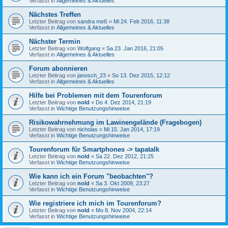
Verfasst in
Allgemeines & Aktuelles
Nächstes Treffen
Letzter Beitrag von
sandra meß
«
Mi 24. Feb 2016, 11:38
Verfasst in
Allgemeines & Aktuelles
Nächster Termin
Letzter Beitrag von
Wolfgang
«
Sa 23. Jan 2016, 21:05
Verfasst in
Allgemeines & Aktuelles
Forum abonnieren
Letzter Beitrag von
janosch_23
«
So 13. Dez 2015, 12:12
Verfasst in
Allgemeines & Aktuelles
Hilfe bei Problemen mit dem Tourenforum
Letzter Beitrag von
nold
«
Do 4. Dez 2014, 21:19
Verfasst in
Wichtige Benutzungshinweise
Risikowahrnehmung im Lawinengelände (Fragebogen)
Letzter Beitrag von
nicholas
«
Mi 15. Jan 2014, 17:19
Verfasst in
Wichtige Benutzungshinweise
Tourenforum für Smartphones -> tapatalk
Letzter Beitrag von
nold
«
Sa 22. Dez 2012, 21:25
Verfasst in
Wichtige Benutzungshinweise
Wie kann ich ein Forum "beobachten"?
Letzter Beitrag von
nold
«
Sa 3. Okt 2009, 23:27
Verfasst in
Wichtige Benutzungshinweise
Wie registriere ich mich im Tourenforum?
Letzter Beitrag von
nold
«
Mo 8. Nov 2004, 22:14
Verfasst in
Wichtige Benutzungshinweise