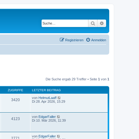
Suche
Erweiterte Suche
Registrieren
Anmelden
Die Suche ergab 29 Treffer • Seite
1
von
1
ZUGRIFFE
LETZTER BEITRAG
von
HelmutLaaff
3420
Di 28. Apr 2026, 15:29
von
EdgarFaller
4123
Di 10. Mär 2026, 11:39
von
EdgarFaller
2771