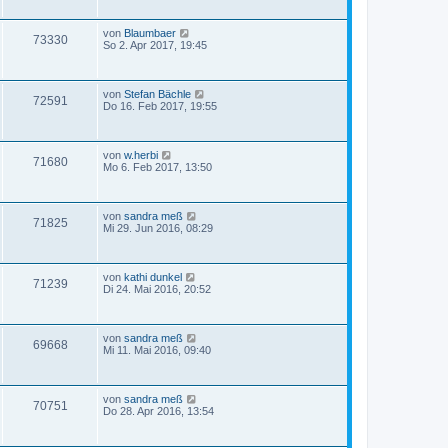
von
Blaumbaer
73330
So 2. Apr 2017, 19:45
von
Stefan Bächle
72591
Do 16. Feb 2017, 19:55
von
w.herbi
71680
Mo 6. Feb 2017, 13:50
von
sandra meß
71825
Mi 29. Jun 2016, 08:29
von
kathi dunkel
71239
Di 24. Mai 2016, 20:52
von
sandra meß
69668
Mi 11. Mai 2016, 09:40
von
sandra meß
70751
Do 28. Apr 2016, 13:54