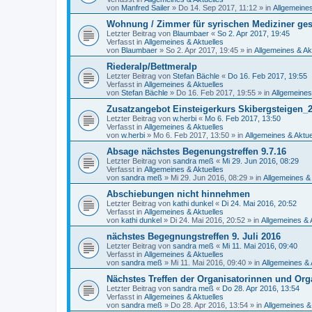
von
Manfred Sailer
»
Do 14. Sep 2017, 11:12
» in
Allgemeines
Wohnung / Zimmer für syrischen Mediziner ge
Letzter Beitrag von
Blaumbaer
«
So 2. Apr 2017, 19:45
Verfasst in
Allgemeines & Aktuelles
von
Blaumbaer
»
So 2. Apr 2017, 19:45
» in
Allgemeines & Ak
Riederalp/Bettmeralp
Letzter Beitrag von
Stefan Bächle
«
Do 16. Feb 2017, 19:55
Verfasst in
Allgemeines & Aktuelles
von
Stefan Bächle
»
Do 16. Feb 2017, 19:55
» in
Allgemeines
Zusatzangebot Einsteigerkurs Skibergsteigen
Letzter Beitrag von
w.herbi
«
Mo 6. Feb 2017, 13:50
Verfasst in
Allgemeines & Aktuelles
von
w.herbi
»
Mo 6. Feb 2017, 13:50
» in
Allgemeines & Aktue
Absage nächstes Begenungstreffen 9.7.16
Letzter Beitrag von
sandra meß
«
Mi 29. Jun 2016, 08:29
Verfasst in
Allgemeines & Aktuelles
von
sandra meß
»
Mi 29. Jun 2016, 08:29
» in
Allgemeines & 
Abschiebungen nicht hinnehmen
Letzter Beitrag von
kathi dunkel
«
Di 24. Mai 2016, 20:52
Verfasst in
Allgemeines & Aktuelles
von
kathi dunkel
»
Di 24. Mai 2016, 20:52
» in
Allgemeines & 
nächstes Begegnungstreffen 9. Juli 2016
Letzter Beitrag von
sandra meß
«
Mi 11. Mai 2016, 09:40
Verfasst in
Allgemeines & Aktuelles
von
sandra meß
»
Mi 11. Mai 2016, 09:40
» in
Allgemeines & 
Nächstes Treffen der Organisatorinnen und Org
Letzter Beitrag von
sandra meß
«
Do 28. Apr 2016, 13:54
Verfasst in
Allgemeines & Aktuelles
von
sandra meß
»
Do 28. Apr 2016, 13:54
» in
Allgemeines &