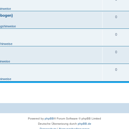
hinweise
ebogen)
0
ngshinweise
0
shinweise
0
inweise
0
hinweise
Powered by
phpBB
® Forum Software © phpBB Limited
Deutsche Übersetzung durch
phpBB.de
Datenschutz
|
Nutzungsbedingungen