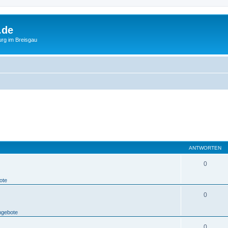
.de
urg im Breisgau
ANTWORTEN
0
ote
0
ngebote
0