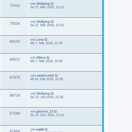
von
Wolfgang
71615
So 27. Mär 2016, 13:10
von
Wolfgang
70534
So 27. Mär 2016, 12:53
von
Lena
69152
Mo 7. Mär 2016, 21:30
von
Milena
69071
Mo 7. Mär 2016, 19:18
von
sandra meß
67875
Mi 24. Feb 2016, 11:38
von
Wolfgang
68724
Sa 23. Jan 2016, 21:05
von
janosch_23
67598
So 13. Dez 2015, 12:12
von
nold
87464