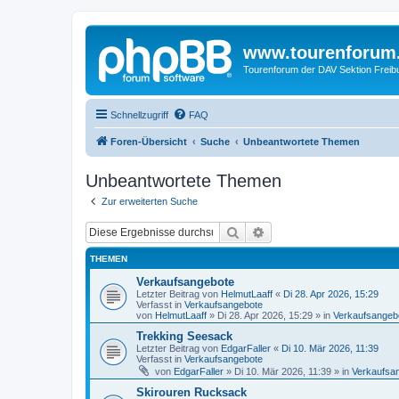
www.tourenforum
Tourenforum der DAV Sektion Freib
Schnellzugriff
FAQ
Foren-Übersicht
Suche
Unbeantwortete Themen
Unbeantwortete Themen
Zur erweiterten Suche
Suche
Erweiterte Suche
THEMEN
Verkaufsangebote
Letzter Beitrag von
HelmutLaaff
«
Di 28. Apr 2026, 15:29
Verfasst in
Verkaufsangebote
von
HelmutLaaff
»
Di 28. Apr 2026, 15:29
» in
Verkaufsangeb
Trekking Seesack
Letzter Beitrag von
EdgarFaller
«
Di 10. Mär 2026, 11:39
Verfasst in
Verkaufsangebote
von
EdgarFaller
»
Di 10. Mär 2026, 11:39
» in
Verkaufsa
Skirouren Rucksack