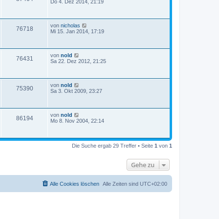
Do 4. Dez 2014, 21:19
von
nicholas
76718
Mi 15. Jan 2014, 17:19
von
nold
76431
Sa 22. Dez 2012, 21:25
von
nold
75390
Sa 3. Okt 2009, 23:27
von
nold
86194
Mo 8. Nov 2004, 22:14
Die Suche ergab 29 Treffer • Seite
1
von
1
Gehe zu
Alle Cookies löschen
Alle Zeiten sind
UTC+02:00