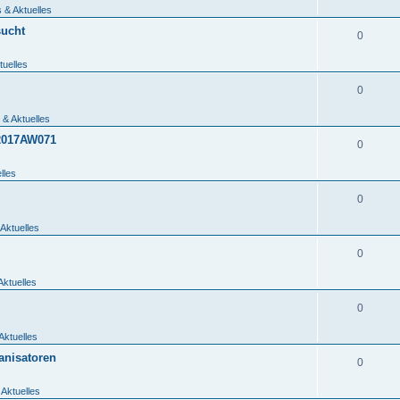
 & Aktuelles
sucht
0
tuelles
0
 & Aktuelles
_2017AW071
0
lles
0
Aktuelles
0
Aktuelles
0
Aktuelles
anisatoren
0
 Aktuelles