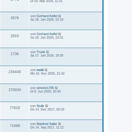
Di 10. Mär 2026, 11:31
von
Gerhard Keifel
3576
So 18. Jan 2026, 22:10
von
Gerhard Keifel
2810
So 18. Jan 2026, 22:01
von
Trude
1736
Sa 17. Jan 2026, 18:35
von
nold
234440
Mo 16. Nov 2020, 21:42
von
simone1705
270034
Di 9. Jun 2020, 20:30
von
Stulle
77610
Do 14. Dez 2017, 00:29
von
Manfred Sailer
71689
Do 14. Sep 2017, 11:12