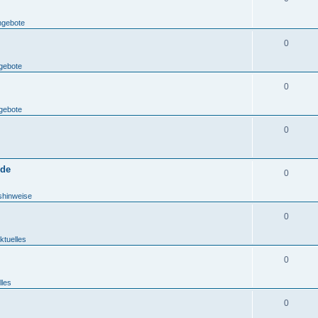
ngebote
0
gebote
0
gebote
0
.de
0
shinweise
0
ktuelles
0
lles
0