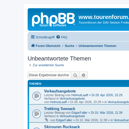
www.tourenforum
Tourenforum der DAV Sektion Freib
Schnellzugriff
FAQ
Foren-Übersicht
Suche
Unbeantwortete Themen
Unbeantwortete Themen
Zur erweiterten Suche
Suche
Erweiterte Suche
THEMEN
Verkaufsangebote
Letzter Beitrag von
HelmutLaaff
«
Di 28. Apr 2026, 15:29
Verfasst in
Verkaufsangebote
von
HelmutLaaff
»
Di 28. Apr 2026, 15:29
» in
Verkaufsangeb
Trekking Seesack
Letzter Beitrag von
EdgarFaller
«
Di 10. Mär 2026, 11:39
Verfasst in
Verkaufsangebote
von
EdgarFaller
»
Di 10. Mär 2026, 11:39
» in
Verkaufsa
Skirouren Rucksack