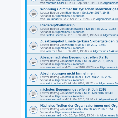
von
Manfred Sailer
»
Do 14. Sep 2017, 11:12
» in
Allgemeines
Wohnung / Zimmer für syrischen Mediziner ge
Letzter Beitrag von
Blaumbaer
«
So 2. Apr 2017, 19:45
Verfasst in
Allgemeines & Aktuelles
von
Blaumbaer
»
So 2. Apr 2017, 19:45
» in
Allgemeines & Ak
Riederalp/Bettmeralp
Letzter Beitrag von
Stefan Bächle
«
Do 16. Feb 2017, 19:55
Verfasst in
Allgemeines & Aktuelles
von
Stefan Bächle
»
Do 16. Feb 2017, 19:55
» in
Allgemeines
Zusatzangebot Einsteigerkurs Skibergsteigen
Letzter Beitrag von
w.herbi
«
Mo 6. Feb 2017, 13:50
Verfasst in
Allgemeines & Aktuelles
von
w.herbi
»
Mo 6. Feb 2017, 13:50
» in
Allgemeines & Aktue
Absage nächstes Begenungstreffen 9.7.16
Letzter Beitrag von
sandra meß
«
Mi 29. Jun 2016, 08:29
Verfasst in
Allgemeines & Aktuelles
von
sandra meß
»
Mi 29. Jun 2016, 08:29
» in
Allgemeines & 
Abschiebungen nicht hinnehmen
Letzter Beitrag von
kathi dunkel
«
Di 24. Mai 2016, 20:52
Verfasst in
Allgemeines & Aktuelles
von
kathi dunkel
»
Di 24. Mai 2016, 20:52
» in
Allgemeines & 
nächstes Begegnungstreffen 9. Juli 2016
Letzter Beitrag von
sandra meß
«
Mi 11. Mai 2016, 09:40
Verfasst in
Allgemeines & Aktuelles
von
sandra meß
»
Mi 11. Mai 2016, 09:40
» in
Allgemeines & 
Nächstes Treffen der Organisatorinnen und Org
Letzter Beitrag von
sandra meß
«
Do 28. Apr 2016, 13:54
Verfasst in
Allgemeines & Aktuelles
von
sandra meß
»
Do 28. Apr 2016, 13:54
» in
Allgemeines &