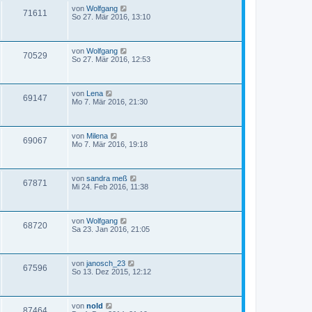
von
Wolfgang
71611
So 27. Mär 2016, 13:10
von
Wolfgang
70529
So 27. Mär 2016, 12:53
von
Lena
69147
Mo 7. Mär 2016, 21:30
von
Milena
69067
Mo 7. Mär 2016, 19:18
von
sandra meß
67871
Mi 24. Feb 2016, 11:38
von
Wolfgang
68720
Sa 23. Jan 2016, 21:05
von
janosch_23
67596
So 13. Dez 2015, 12:12
von
nold
87464