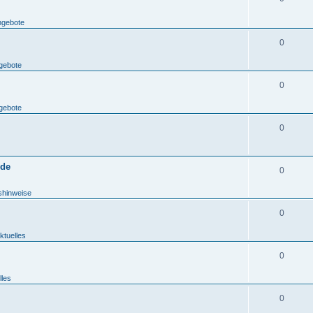
ngebote
0
gebote
0
gebote
0
.de
0
shinweise
0
ktuelles
0
lles
0