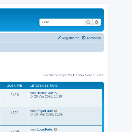
Suche
Erweiterte Suche
Registrieren
Anmelden
Die Suche ergab 29 Treffer • Seite
1
von
1
ZUGRIFFE
LETZTER BEITRAG
von
HelmutLaaff
3416
Di 28. Apr 2026, 15:29
von
EdgarFaller
4121
Di 10. Mär 2026, 11:39
von
EdgarFaller
2769