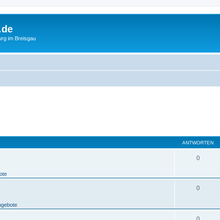
.de
urg im Breisgau
ANTWORTEN
0
ote
0
ngebote
0