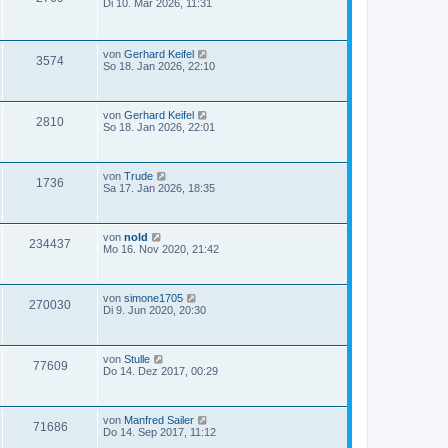
Di 10. Mär 2026, 11:31
von
Gerhard Keifel
3574
So 18. Jan 2026, 22:10
von
Gerhard Keifel
2810
So 18. Jan 2026, 22:01
von
Trude
1736
Sa 17. Jan 2026, 18:35
von
nold
234437
Mo 16. Nov 2020, 21:42
von
simone1705
270030
Di 9. Jun 2020, 20:30
von
Stulle
77609
Do 14. Dez 2017, 00:29
von
Manfred Sailer
71686
Do 14. Sep 2017, 11:12