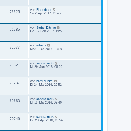
von
Blaumbaer
73325
So 2. Apr 2017, 19:45
von
Stefan Bächle
72585
Do 16. Feb 2017, 19:55
von
w.herbi
71677
Mo 6. Feb 2017, 13:50
von
sandra meß
71821
Mi 29. Jun 2016, 08:29
von
kathi dunkel
71237
Di 24. Mai 2016, 20:52
von
sandra meß
69663
Mi 11. Mai 2016, 09:40
von
sandra meß
70746
Do 28. Apr 2016, 13:54