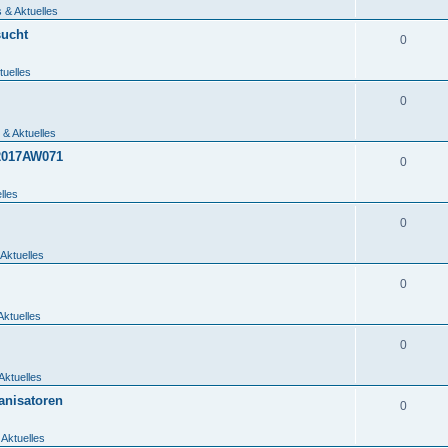
 & Aktuelles
sucht
0
tuelles
0
 & Aktuelles
_2017AW071
0
lles
0
Aktuelles
0
Aktuelles
0
Aktuelles
anisatoren
0
 Aktuelles