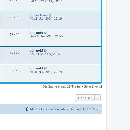
Do 4. Dez 2014, 21:19
von
nicholas
76718
Mi 15. Jan 2014, 17:19
von
nold
76431
Sa 22. Dez 2012, 21:25
von
nold
75390
Sa 3. Okt 2009, 23:27
von
nold
86193
Mo 8. Nov 2004, 22:14
Die Suche ergab 29 Treffer • Seite
1
von
1
Gehe zu
Alle Cookies löschen
Alle Zeiten sind
UTC+02:00