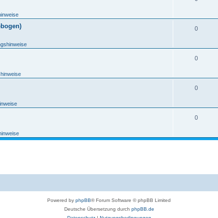
hinweise
ebogen)
0
ngshinweise
0
shinweise
0
inweise
0
hinweise
Powered by
phpBB
® Forum Software © phpBB Limited
Deutsche Übersetzung durch
phpBB.de
Datenschutz
|
Nutzungsbedingungen